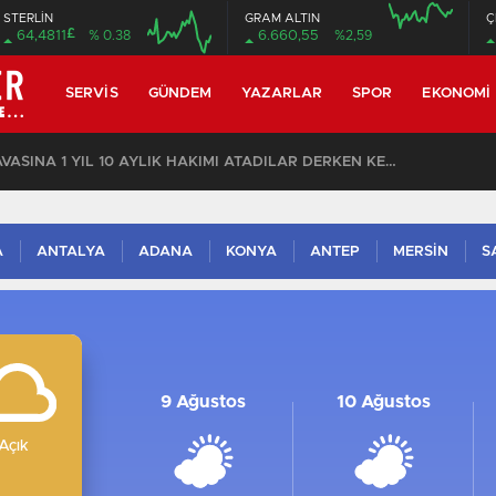
STERLİN
GRAM ALTIN
Ç
£
64,4811
% 0.38
6.660,55
%2,59
16:00
20:00
16:00
20:00
SERVIS
GÜNDEM
YAZARLAR
SPOR
EKONOMI
ÖZEL: İMAMOĞLU DAVASINA 1 YIL 10 AYLIK HAKİMİ ATADILAR DERKEN KENDİSİNİ KANTARA KOYDUĞUNUN ELBETTE FARKINDA!
A
ANTALYA
ADANA
KONYA
ANTEP
MERSİN
S
9 Ağustos
10 Ağustos
Açık