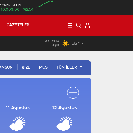
EYREK ALTIN
10.903,00
%2,54
00:00
GAZETELER
MALATYA
32°
16:56
/
KORKUNÇ VE ORGANİZE HIRSIZLIK
AÇIK
AMSUN
RİZE
MUŞ
TÜM İLLER
İSTANBUL
İSTANBUL
ANKARA
ANKARA
11 Ağustos
12 Ağustos
İZMIR
İZMIR
BURSA
BURSA
ANTALYA
ANTALYA