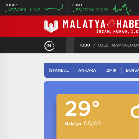
DOLAR
EURO
$
€
47,7436
% 0.18
55,2510
% 0.32
16:00
20:00
16:00
20:00
18:30
/
İSTANBUL
ANKARA
İZMİR
BURS
29°
08/08
Malatya