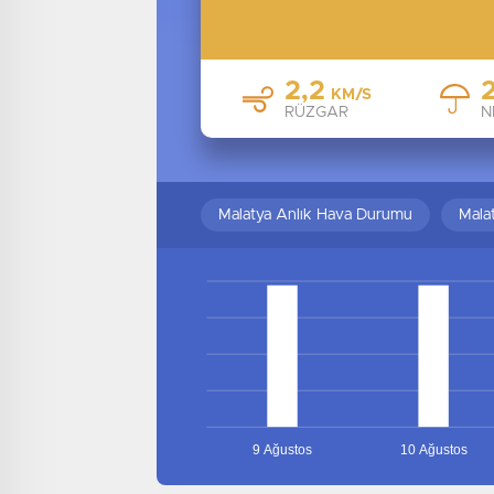
2,2
KM/S
RÜZGAR
N
Malatya Anlık Hava Durumu
Mala
9 Ağustos
10 Ağustos