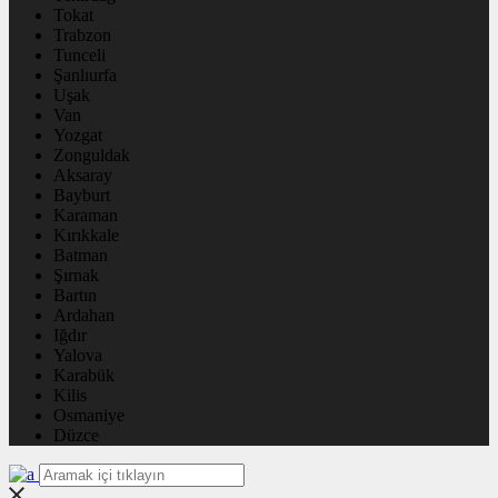
Tokat
Trabzon
Tunceli
Şanlıurfa
Uşak
Van
Yozgat
Zonguldak
Aksaray
Bayburt
Karaman
Kırıkkale
Batman
Şırnak
Bartın
Ardahan
Iğdır
Yalova
Karabük
Kilis
Osmaniye
Düzce