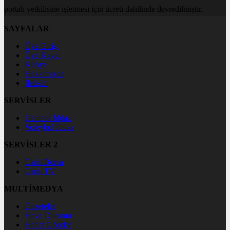
portalı yetkilisine işletmesi için ücreti dahilinde devredilmiştir.
SAYFALAR
Üye Girişi
Üye Kaydı
Künye
Hakkımızda
İletişim
SERVİSLER
Hentbol İddaa
Voleybol İddaa
SERVİSLER 2
Canlı Borsa
Canlı TV
MULTİMEDYA
Gazeteler
Hava Durumu
Haber Gönder