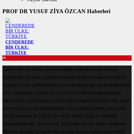
PROF DR YUSUF ZİYA ÖZCAN Haberleri
CENDEREDE
BİR ÜLKE:
TÜRKİYE
Türkiye'den ve Dünya’dan son dakika haberler, köşe yazıları,
magazinden siyasete, spordan seyahate bütün konuların tek adresi
Malatya Haber platformunda; haber içerikleri kaynak gösterilmeden
alıntı yapılamaz, kanuna aykırı ve izinsiz olarak kopyalanamaz,
başka yerde yayınlanamaz. Aykırı işlem yapan kişi/kişiler için yasal
başvuru hakkı saklı tutulmaktadır. www.malatyahaber.com.tr alan
adı işletmesinin 3d Fabrika ile hiçbir hukuki bağı ve ortaklığı
bulunmamaktadır. Bu alan adı 3d Fabrika reklam ajansı tarafından
Metunic aracılığı ile kayıt edilmiş olup malatyahaber.com.tr haber