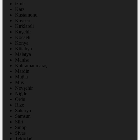
izmir
Kars
Kastamonu
Kayseri
Kırklareli
Kırşehir
Kocaeli
Konya
Kütahya
Malatya
Manisa
Kahramanmaraş
Mardin
Muğla
Muş
Nevşehir
Niğde
Ordu
Rize
Sakarya
Samsun
Siirt
Sinop
Sivas
Tekirdağ