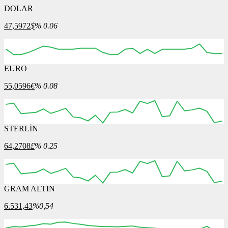
DOLAR
47,5972
$
% 0.06
EURO
08:00
09:00
10:00
11:00
12:00
55,0596
€
% 0.08
STERLİN
08:00
09:00
10:00
11:00
12:00
64,2708
£
% 0.25
GRAM ALTIN
08:00
09:00
10:00
11:00
12:00
6.531,43
%0,54