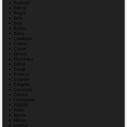
Balıkesir
Bilecik
Bingöl
Bitlis
Bolu
Burdur
Bursa
Çanakkale
Çankırı
Çorum
Denizli
Diyarbakır
Edirne
Elazığ
Erzincan
Erzurum
Eskişehir
Gaziantep
Giresun
Gümüşhane
Hakkâri
Hatay
Isparta
Mersin
istanbul