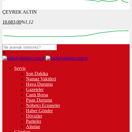
ÇEYREK ALTIN
08:00
09:00
10:00
11:00
12:00
10.683,00
%1,12
00:00
00:00
00:00
00:00
Servis
Son Dakika
Namaz Vakitleri
Hava Durumu
Gazeteler
Canlı Borsa
Puan Durumu
Nöbetçi Eczaneler
Haber Gönder
Dövizler
Pariteler
Altınlar
Gündem