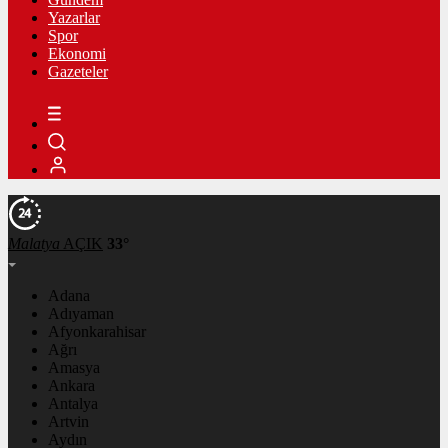
Yazarlar
Spor
Ekonomi
Gazeteler
Malatya
AÇIK
33°
Adana
Adıyaman
Afyonkarahisar
Ağrı
Amasya
Ankara
Antalya
Artvin
Aydın