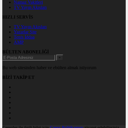
Namaz Vakitleri
TV Yayın Akışları
HIZLI SERVİS
TV Yayın Akışları
Yazarlar Site
Tenis İddaa
AMP
BÜLTEN ABONELİĞİ
+
Bu web sitesinden haber ve ebülten almak istiyorum
BİZİ TAKİP ET
Çerezler ile ilgili bilgi için
Çerez Politikamızı
ziyaret edebilirsiniz.