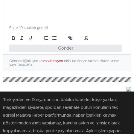
En az 10 karakter gerekli
Gönder
Gönderdiğiniz yorum
moderasyon
ekibi tarafından incelendikten sonra
yayınlanacaktır.
Türkiye'den ve Dünya’dan son dakika haberler, köşe yazıları,
magazinden siyasete, spordan seyahate bütün konuların tek
adresi Malatya Haber platformunda; haber içerikleri kaynak
gösterilmeden alıntı yapılamaz, kanuna aykırı ve izinsiz olarak
kopyalanamaz, başka yerde yayınlanamaz. Aykırı işlem yapan