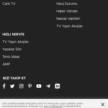
Canlı TV
Hava Durumu
Haber Gönder
Namaz Vakitleri
TV Yayın Akışları
HIZLI SERVİS
TV Yayın Akışları
Yazarlar Site
Tenis İddaa
AMP
BİZİ TAKİP ET
Veri politikasındaki amaçlarla sınırlı ve mevzuata uygun şekilde çerez
Çerezler ile ilgili bilgi için
Çerez Politikamızı
ziyaret edebilirsiniz.
konumlandırmaktayız. Detaylar için
veri politikamızı
inceleyebilirsiniz.