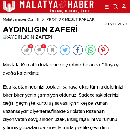
Malatyahaber.com.tr
PROF DR MESUT PARLAK
7 Eylül 2023
AYDINLIĞIN ZAFERİ
0
0
Mustafa Kemal’in kızları,neler yaptınız bir anda Dünya’yı
ayağa kaldırdınız.
Eda kaptan hepinizi topladı, sahaya çıkıp tüm rakiplerinizi
birer birer yenip şampiyon oldunuz. Sadece rakiplerinizi
değil, geçmişte kurtuluş savaşı için “ keşke Yunan
kazansaydı” diyenlerle,finalde Sırbistan kazansın
diyen,vatan sevgisinden uzak, kişiliğini,aklını ve ruhunu
yitirmiş yobazları da smaçlarınızla pestile çevirdiniz.