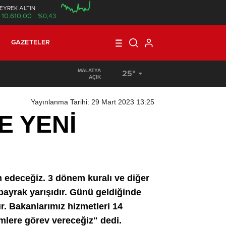
EYREK ALTIN
10.610,00
%0,43
00:00
GAZETELER
MALATYA
25°
15:36
/
TÜRKİYE’DE VE ALMANYA’DA, MAAŞ VE ÜCRET DEN
AÇIK
Yayınlanma Tarihi: 29 Mart 2023 13:25
E YENİ
m edeceğiz. 3 dönem kuralı ve diğer
 bayrak yarışıdır. Günü geldiğinde
. Bakanlarımız hizmetleri 14
mlere görev vereceğiz" dedi.