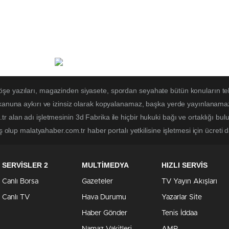
öşe yazıları, magazinden siyasete, spordan seyahate bütün konuların t
 kanuna aykırı ve izinsiz olarak kopyalanamaz, başka yerde yayınlanamaz. 
r alan adı işletmesinin 3d Fabrika ile hiçbir hukuki bağı ve ortaklığı b
ş olup malatyahaber.com.tr haber portalı yetkilisine işletmesi için ücreti d
SERVİSLER 2
MULTİMEDYA
HIZLI SERVİS
Canlı Borsa
Gazeteler
TV Yayın Akışları
Canlı TV
Hava Durumu
Yazarlar Site
Haber Gönder
Tenis İddaa