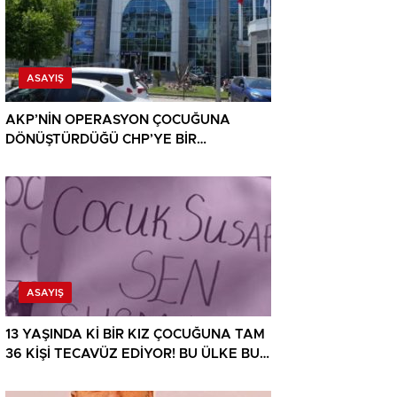
ASAYIŞ
AKP’NİN OPERASYON ÇOCUĞUNA
DÖNÜŞTÜRDÜĞÜ CHP’YE BİR
OPERASYON DAHA!
ASAYIŞ
13 YAŞINDA Kİ BİR KIZ ÇOCUĞUNA TAM
36 KİŞİ TECAVÜZ EDİYOR! BU ÜLKE BU
HALK NEREYE SAVRULDU NASIL
SAVRULDU!