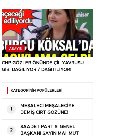
ASAYIŞ
CHP GÖZLER ÖNÜNDE ÇİL YAVRUSU
GİBİ DAĞILIYOR / DAĞITILIYOR!
KATEGORİNİN POPÜLERLERİ
MEŞALECİ MEŞALECİYE
1
DEMİŞ CIRT GÖZÜNE!
SAADET PARTİSİ GENEL
2
BAŞKANI SAYIN MAHMUT