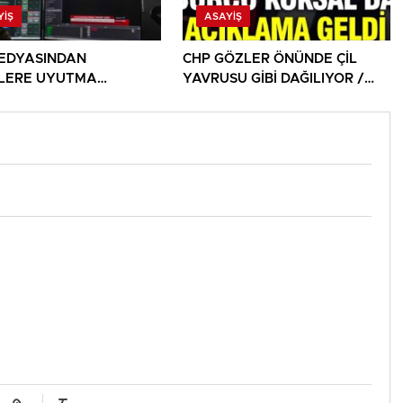
YIŞ
ASAYIŞ
EDYASINDAN
CHP GÖZLER ÖNÜNDE ÇİL
İLERE UYUTMA
YAVRUSU GİBİ DAĞILIYOR /
ERİ!
DAĞITILIYOR!