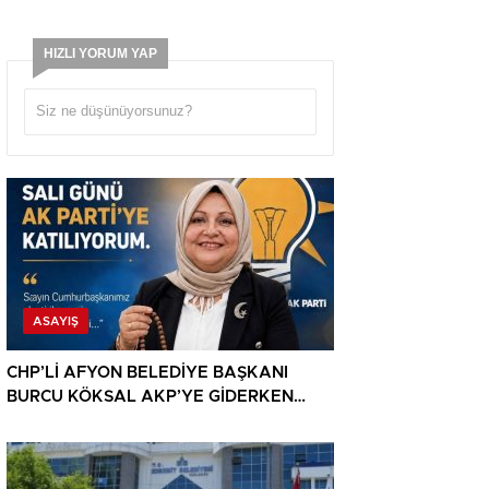
HIZLI YORUM YAP
ASAYIŞ
CHP’Lİ AFYON BELEDİYE BAŞKANI
BURCU KÖKSAL AKP’YE GİDERKEN
BELEDİYEYİ DE GÖTÜRÜYOR!