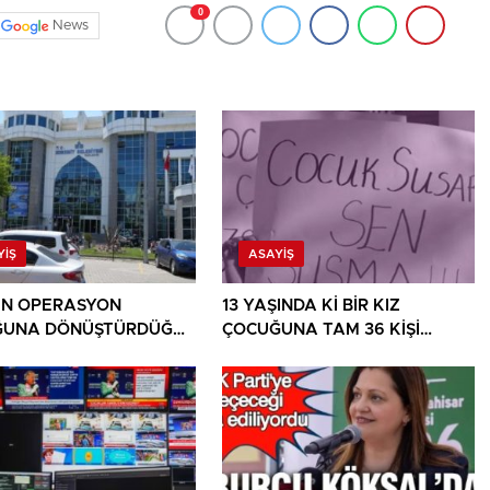
0
News
YIŞ
ASAYIŞ
İN OPERASYON
13 YAŞINDA Kİ BİR KIZ
ĞUNA DÖNÜŞTÜRDÜĞÜ
ÇOCUĞUNA TAM 36 KİŞİ
E BİR OPERASYON
TECAVÜZ EDİYOR! BU ÜLKE
BU HALK NEREYE SAVRULDU
NASIL SAVRULDU!