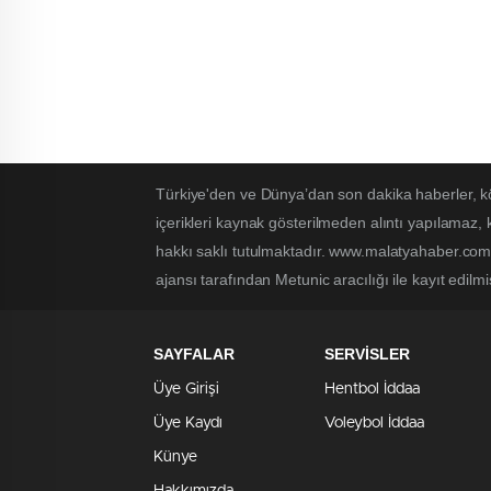
Türkiye'den ve Dünya’dan son dakika haberler, k
içerikleri kaynak gösterilmeden alıntı yapılamaz,
hakkı saklı tutulmaktadır. www.malatyahaber.com.t
ajansı tarafından Metunic aracılığı ile kayıt edilmi
SAYFALAR
SERVİSLER
Üye Girişi
Hentbol İddaa
Üye Kaydı
Voleybol İddaa
Künye