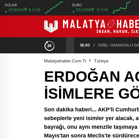
DOLAR
EURO
$
€
47,6042
% 0.05
55,1068
% 0.14
00:00
00:00
00:00
00:00
ÖZEL: İMAMOĞLU DAVASINA 1 YIL 10 AYLIK HAKİMİ ATADILAR DERKEN KENDİSİNİ KANTARA KOYDUĞUNUN ELBETTE FARKINDA!
16:56
/
KORKUNÇ VE ORGANİ
Malatyahaber.com.tr
Türkiye
ERDOĞAN AÇ
İSİMLERE G
Son dakika haberi... AKP'li Cumhurb
sebeplerle yeni isimler yer alacak, 
bayrağı, onu aynı menzile taşımaya
Mayıs'tan sonra Meclis'te sürdürece