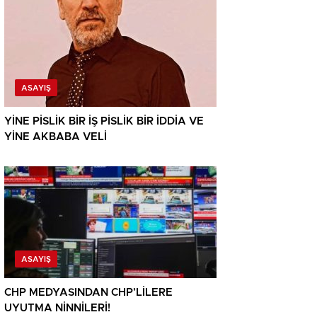
ASAYIŞ
YİNE PİSLİK BİR İŞ PİSLİK BİR İDDİA VE
YİNE AKBABA VELİ
ASAYIŞ
CHP MEDYASINDAN CHP’LİLERE
UYUTMA NİNNİLERİ!