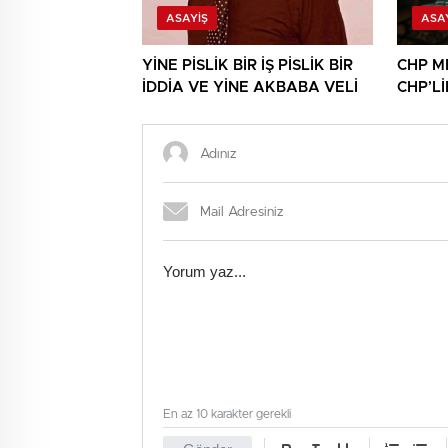
ASAYIŞ
ASA
YİNE PİSLİK BİR İŞ PİSLİK BİR
CHP M
İDDİA VE YİNE AKBABA VELİ
CHP’L
NİNNİL
En az 10 karakter gerekli