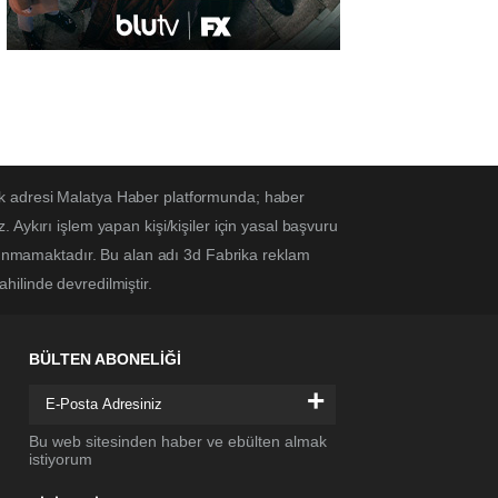
ek adresi Malatya Haber platformunda; haber
Aykırı işlem yapan kişi/kişiler için yasal başvuru
ulunmamaktadır. Bu alan adı 3d Fabrika reklam
ahilinde devredilmiştir.
BÜLTEN ABONELİĞİ
+
Bu web sitesinden haber ve ebülten almak
istiyorum