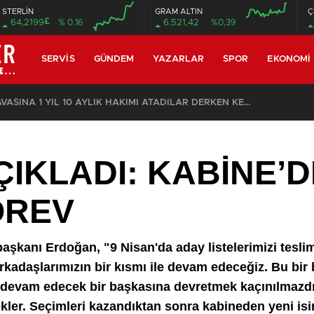
STERLİN
GRAM ALTIN
Ç
£
64,2199
% 0.16
6.521,42
%0,39
00:00
00:00
00:00
00:00
SERVIS
GÜNDEM
YAZARLAR
SPOR
EKONOMI
ZE HIRSIZLIK
IKLADI: KABİNE’D
ÖREV
aşkanı Erdoğan, "9 Nisan'da aday listelerimizi tesli
arkadaşlarımızın bir kısmı ile devam edeceğiz. Bu bir
 devam edecek bir başkasına devretmek kaçınılmazdır
kler. Seçimleri kazandıktan sonra kabineden yeni isi