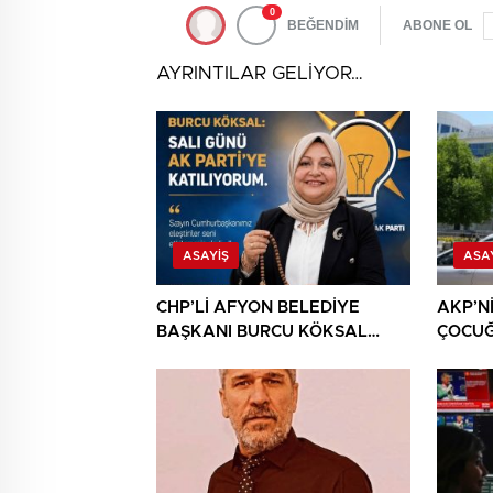
0
BEĞENDİM
ABONE OL
AYRINTILAR GELİYOR…
ASAYIŞ
ASA
CHP’Lİ AFYON BELEDİYE
AKP’N
BAŞKANI BURCU KÖKSAL
ÇOCU
AKP’YE GİDERKEN
CHP’Y
BELEDİYEYİ DE GÖTÜRÜYOR!
DAHA!