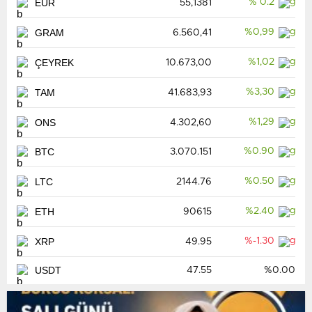
EUR
% 0.2
55,1381
GRAM
%0,99
6.560,41
ÇEYREK
%1,02
10.673,00
TAM
%3,30
41.683,93
ONS
%1,29
4.302,60
BTC
%0.90
3.070.151
LTC
%0.50
2144.76
ETH
%2.40
90615
XRP
%-1.30
49.95
USDT
47.55
%0.00