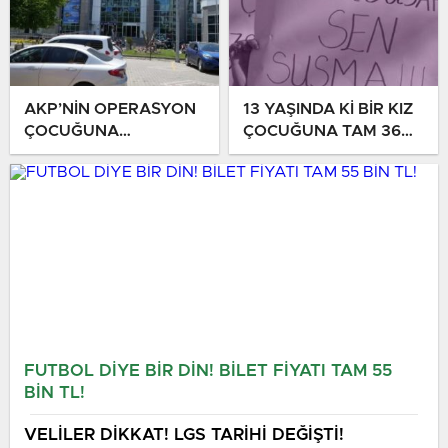
AKP’NİN OPERASYON
13 YAŞINDA Kİ BİR KIZ
ÇOCUĞUNA
ÇOCUĞUNA TAM 36
DÖNÜŞTÜRDÜĞÜ
KİŞİ TECAVÜZ EDİYOR!
CHP’YE BİR
BU ÜLKE BU HALK
OPERASYON DAHA!
NEREYE SAVRULDU
NASIL SAVRULDU!
FUTBOL DİYE BİR DİN! BİLET FİYATI TAM 55
BİN TL!
VELİLER DİKKAT! LGS TARİHİ DEĞİŞTİ!