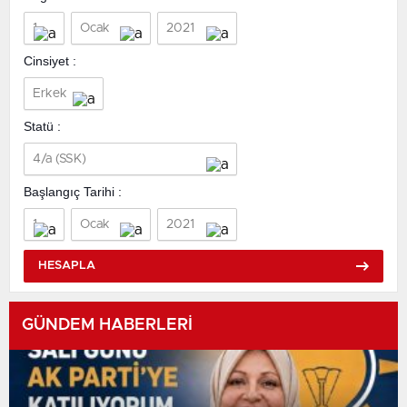
Cinsiyet :
Statü :
Başlangıç Tarihi :
HESAPLA
GÜNDEM HABERLERİ