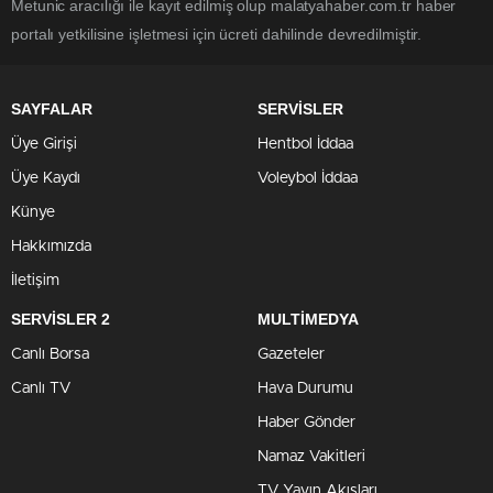
Metunic aracılığı ile kayıt edilmiş olup malatyahaber.com.tr haber
portalı yetkilisine işletmesi için ücreti dahilinde devredilmiştir.
SAYFALAR
SERVİSLER
Üye Girişi
Hentbol İddaa
Üye Kaydı
Voleybol İddaa
Künye
Hakkımızda
İletişim
SERVİSLER 2
MULTİMEDYA
Canlı Borsa
Gazeteler
Canlı TV
Hava Durumu
Haber Gönder
Namaz Vakitleri
TV Yayın Akışları