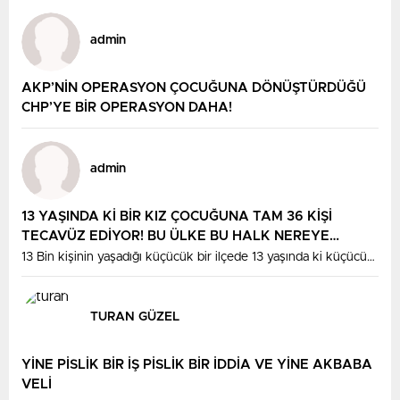
CHP genel başkanı Özgür Özel’in en favori Genel başkan
yardımcısı olan bir kişiydi!
admin
AKP’NİN OPERASYON ÇOCUĞUNA DÖNÜŞTÜRDÜĞÜ
CHP’YE BİR OPERASYON DAHA!
admin
13 YAŞINDA Kİ BİR KIZ ÇOCUĞUNA TAM 36 KİŞİ
TECAVÜZ EDİYOR! BU ÜLKE BU HALK NEREYE
SAVRULDU NASIL SAVRULDU!
13 Bin kişinin yaşadığı küçücük bir ilçede 13 yaşında ki küçücük
bir kız çocuğuna tam 36 kişi tecavüz ediyor ise bu; toplumsal
olarak çürümüşlüğümüzün hangi boyutlara ulaştığını ibret verici
şekilde ortaya koymaktadır!
TURAN GÜZEL
YİNE PİSLİK BİR İŞ PİSLİK BİR İDDİA VE YİNE AKBABA
VELİ