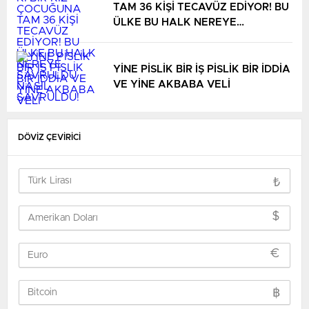
TAM 36 KİŞİ TECAVÜZ EDİYOR! BU
ÜLKE BU HALK NEREYE
SAVRULDU NASIL SAVRULDU!
YİNE PİSLİK BİR İŞ PİSLİK BİR İDDİA
VE YİNE AKBABA VELİ
DÖVİZ ÇEVİRİCİ
₺
$
€
฿