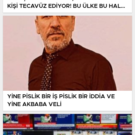
KİŞİ TECAVÜZ EDİYOR! BU ÜLKE BU HALK
NEREYE SAVRULDU NASIL SAVRULDU!
YİNE PİSLİK BİR İŞ PİSLİK BİR İDDİA VE
YİNE AKBABA VELİ