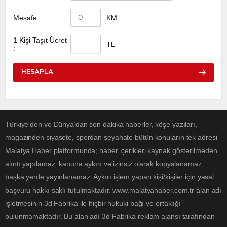
Mesafe :
KM
1 Kişi Taşıt Ücret
TL
:
HESAPLA
Türkiye'den ve Dünya’dan son dakika haberler, köşe yazıları,
magazinden siyasete, spordan seyahate bütün konuların tek adresi
Malatya Haber platformunda; haber içerikleri kaynak gösterilmeden
alıntı yapılamaz, kanuna aykırı ve izinsiz olarak kopyalanamaz,
başka yerde yayınlanamaz. Aykırı işlem yapan kişi/kişiler için yasal
başvuru hakkı saklı tutulmaktadır. www.malatyahaber.com.tr alan adı
işletmesinin 3d Fabrika ile hiçbir hukuki bağı ve ortaklığı
bulunmamaktadır. Bu alan adı 3d Fabrika reklam ajansı tarafından