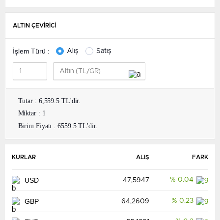
ALTIN ÇEVİRİCİ
İşlem Türü :
Alış
Satış
Tutar : 6,559.5 TL'dir.
Miktar : 1
Birim Fiyatı : 6559.5 TL'dir.
KURLAR
ALIŞ
FARK
USD
% 0.04
47,5947
GBP
% 0.23
64,2609