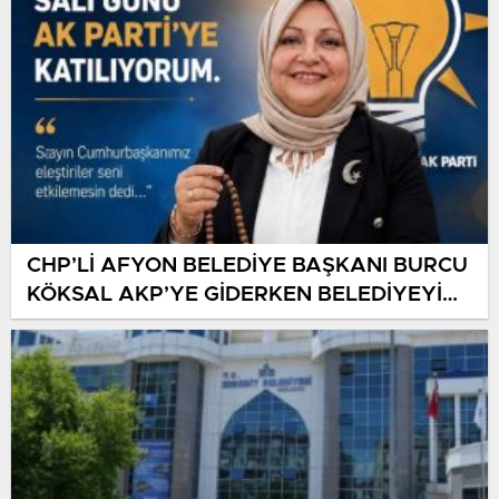
CHP’Lİ AFYON BELEDİYE BAŞKANI BURCU
KÖKSAL AKP’YE GİDERKEN BELEDİYEYİ
DE GÖTÜRÜYOR!