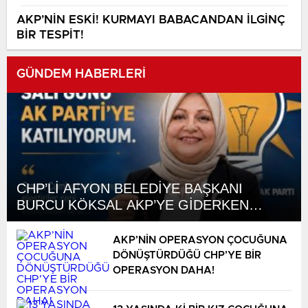
AKP’NİN ESKİ! KURMAYI BABACANDAN İLGİNÇ
BİR TESPİT!
GÜNDEM HABERLERİ
CHP’Lİ AFYON BELEDİYE BAŞKANI
BURCU KÖKSAL AKP’YE GİDERKEN
BELEDİYEYİ DE GÖTÜRÜYOR!
AKP’NİN OPERASYON ÇOCUĞUNA
DÖNÜŞTÜRDÜĞÜ CHP’YE BİR
OPERASYON DAHA!