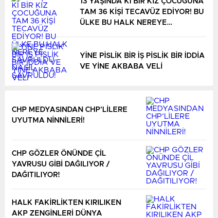
13 YAŞINDA Kİ BİR KIZ ÇOCUĞUNA
TAM 36 KİŞİ TECAVÜZ EDİYOR! BU
ÜLKE BU HALK NEREYE
SAVRULDU NASIL SAVRULDU!
YİNE PİSLİK BİR İŞ PİSLİK BİR İDDİA
VE YİNE AKBABA VELİ
CHP MEDYASINDAN CHP’LİLERE
UYUTMA NİNNİLERİ!
CHP GÖZLER ÖNÜNDE ÇİL
YAVRUSU GİBİ DAĞILIYOR /
DAĞITILIYOR!
HALK FAKİRLİKTEN KIRILIKEN
AKP ZENGİNLERİ DÜNYA