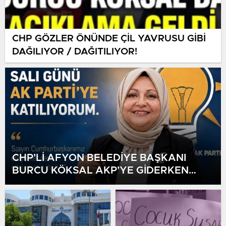
CHP GÖZLER ÖNÜNDE ÇİL YAVRUSU GİBİ
DAĞILIYOR / DAĞITILIYOR!
CHP’Lİ AFYON BELEDİYE BAŞKANI
BURCU KÖKSAL AKP’YE GİDERKEN
BELEDİYEYİ DE GÖTÜRÜYOR!