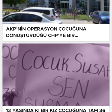
AKP’NİN OPERASYON ÇOCUĞUNA
DÖNÜŞTÜRDÜĞÜ CHP’YE BİR
OPERASYON DAHA!
13 YAŞINDA Kİ BİR KIZ ÇOCUĞUNA TAM 36