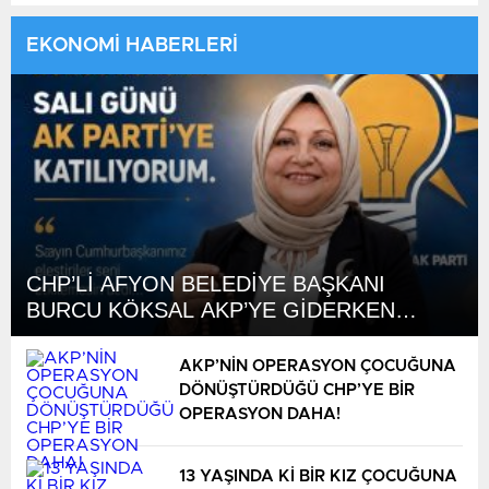
EKONOMİ HABERLERİ
CHP’Lİ AFYON BELEDİYE BAŞKANI
BURCU KÖKSAL AKP’YE GİDERKEN
BELEDİYEYİ DE GÖTÜRÜYOR!
AKP’NİN OPERASYON ÇOCUĞUNA
DÖNÜŞTÜRDÜĞÜ CHP’YE BİR
OPERASYON DAHA!
13 YAŞINDA Kİ BİR KIZ ÇOCUĞUNA