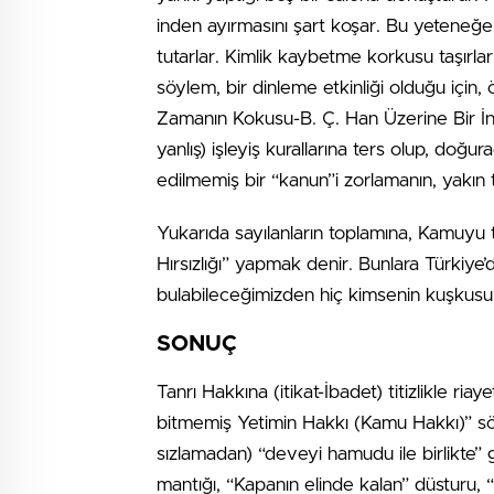
inden ayırmasını şart koşar. Bu yeteneğe s
tutarlar. Kimlik kaybetme korkusu taşırlar
söylem, bir dinleme etkinliği olduğu için, öt
Zamanın Kokusu-B. Ç. Han Üzerine Bir İn
yanlış) işleyiş kurallarına ters olup, doğ
edilmemiş bir “kanun”i zorlamanın, yakın 
Yukarıda sayılanların toplamına, Kamuyu 
Hırsızlığı” yapmak denir. Bunlara Türkiye
bulabileceğimizden hiç kimsenin kuşkusu o
SONUÇ
Tanrı Hakkına (itikat-İbadet) titizlikle ri
bitmemiş Yetimin Hakkı (Kamu Hakkı)” sö
sızlamadan) “deveyi hamudu ile birlikte” g
mantığı, “Kapanın elinde kalan” düsturu,