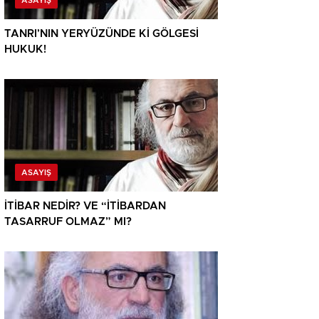
ASAYIŞ
TANRI’NIN YERYÜZÜNDE Kİ GÖLGESİ
HUKUK!
ASAYIŞ
İTİBAR NEDİR? VE “İTİBARDAN
TASARRUF OLMAZ” MI?