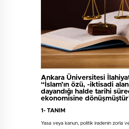
Ankara Üniversitesi İlahiya
“İslam’ın özü, -iktisadi al
dayandığı halde tarihi sür
ekonomisine dönüşmüştür”
1- TANIM
Yasa veya kanun, politik iradenin zorla 