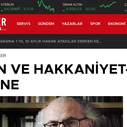
STERLİN
GRAM ALTIN
Ç
£
64,1996
% 0.14
6.556,03
%0,92
08:00
08:00
SERVIS
GÜNDEM
YAZARLAR
SPOR
EKONOMI
ÖZEL: İMAMOĞLU DAVASINA 1 YIL 10 AYLIK HAKİMİ ATADILAR DERKEN KENDİSİNİ KANTARA KOYDUĞUNUN ELBETTE FARKINDA!
LER
N VE HAKKANİYET
İNE