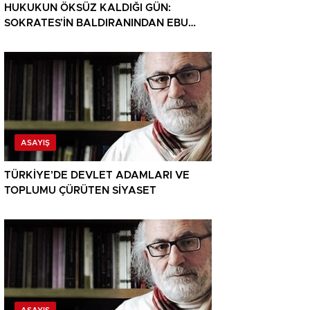
HUKUKUN ÖKSÜZ KALDIĞI GÜN:
SOKRATES’İN BALDIRANINDAN EBU
HANİFE’NİN ZİNDANINA BİR
MEDENİYETİN TRAJEDİSİ!
ASAYIŞ
TÜRKİYE’DE DEVLET ADAMLARI VE
TOPLUMU ÇÜRÜTEN SİYASET