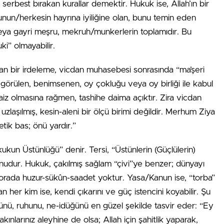
a serbest bırakan kurallar demektir. Hukuk ise, Allah’ın bir
unun/herkesin hayrına iyiliğine olan, bunu temin eden
ya gayri meşru, mekruh/munkerlerin toplamıdır. Bu
i” olmayabilir.
 yaran bir irdeleme, vicdan muhasebesi sonrasında “ma’şeri
görülen, benimsenen, oy çokluğu veya oy birliği ile kabul
haiz olmasına rağmen, tashihe daima açıktır. Zira vicdan
uzlaşılmış, kesin-aleni bir ölçü birimi değildir. Merhum Ziya
etik bas; önü yardır.”
kun Üstünlüğü” denir. Tersi, “Üstünlerin (Güçlülerin)
udur. Hukuk, çakılmış sağlam “çivi”ye benzer; dünyayı
e orada huzur-sükûn-saadet yoktur. Yasa/Kanun ise, “torba”
her kim ise, kendi çıkarını ve güç istencini koyabilir. Şu
nü, ruhunu, ne-idüğünü en güzel şekilde tasvir eder: “Ey
ınlarınız aleyhine de olsa; Allah için şahitlik yaparak,