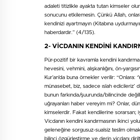
adaleti titizlikle ayakta tutan kimseler o
sonucunu etkilemesin. Çünkü Allah, onlar
kendinizi ayartmayın (Kitabına uydurmayın)
haberdardır.” (4/135).
2- VİCDANIN KENDİNİ KANDIR
Pür-pozitif bir kavramla kendini kandırma
hevesini, vehmini, alışkanlığını, ön-yargıs
Kur’an’da buna örnekler verilir: “Onlara:
münasebet, biz, sadece ıslah edicileriz’ d
bunun farkında/şuurunda/bilincinde değill
uğrayanları haber vereyim mi? Onlar, dün
kimselerdir. Fakat kendilerine sorarsan; iy
Vicdanın kendini kandırmasının ikinci yolu
geleneğine sorgusuz-sualsiz teslim olmak 
bilinci özgürleştirme ve derin vicdanı diril