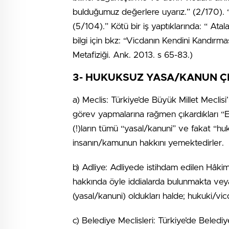
bulduğumuz değerlere uyarız.” (2/170). “
(5/104).” Kötü bir iş yaptıklarında: “ Ata
bilgi için bkz: “Vicdanın Kendini Kandırmas
Metafiziği. Ank. 2013. s 65-83.)
3- HUKUKSUZ YASA/KANUN Ç
a) Meclis: Türkiye’de Büyük Millet Meclisi
görev yapmalarına rağmen çıkardıkları “Em
(!)ların tümü “yasal/kanuni” ve fakat “hu
insanın/kamunun hakkını yemektedirler.
b) Adliye: Adliyede istihdam edilen Hâkim
hakkında öyle iddialarda bulunmakta veya 
(yasal/kanuni) oldukları halde; hukuki/vicd
c) Belediye Meclisleri: Türkiye’de Belediye