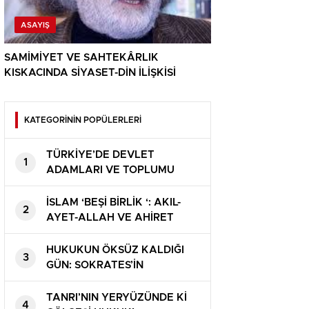
ASAYIŞ
SAMİMİYET VE SAHTEKÂRLIK
KISKACINDA SİYASET-DİN İLİŞKİSİ
KATEGORİNİN POPÜLERLERİ
TÜRKİYE’DE DEVLET
1
ADAMLARI VE TOPLUMU
ÇÜRÜTEN SİYASET
İSLAM ‘BEŞİ BİRLİK ‘: AKIL-
2
AYET-ALLAH VE AHİRET
HUKUKUN ÖKSÜZ KALDIĞI
3
GÜN: SOKRATES’İN
BALDIRANINDAN EBU
HANİFE’NİN ZİNDANINA BİR
TANRI’NIN YERYÜZÜNDE Kİ
4