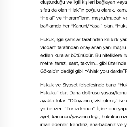
oluşturduğu ve ilgili kişileri bağlayan vey
sıfatı da olan “Hak”ın çoğulu olarak, kam
“Helal” ve “Haram”ların, meşru/mubah ve
bağlamda her “Kanuni/Yasal” olan, “Hukuk
Hukuk, ilgili şahıslar tarafından kılı kırk
vicdan” tarafından onaylanan yani meşru 
edilen kurallar bütünüdür. Bu niteliklere 
metre, terazi, saat, takvim… gibi üzerinde 
Gökalp’ın dediği gibi: “Ahlak yolu dardır/T
Hukuk ve Siyaset felsefesinde buna “Huku
Hukuku” dur. Daha doğrusu yasası/kanun
ayakta tutar. “Dünyanın çivisi çıkmış” is
ya benzer: “Torba kanun”. İçine onu yapan 
ayet, kanunun/yasanın değil, hukukun özü
iman edenler, kendiniz, ana-babanız ve yak