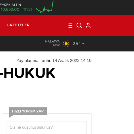
EYREK ALTIN
10.693,00
%1,21
00:00
GAZETELER
MALATYA
25°
16:56
/
KORKUNÇ VE ORGANİZE HIRSIZLIK
AÇIK
Yayınlanma Tarihi: 14 Aralık 2023 14:10
-HUKUK
HIZLI YORUM YAP