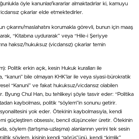
unlukla öyle kanunlar/kararlar almaktadırlar ki, kamuyu
cdansız çıkarlar elde etmektedirler.
n çıkarını/maslahatını korumakla görevli, bunun için maaş
narak, “Kitabına uydurarak” veya “Hile-i Şeriyye
rına haksız/hukuksuz (vicdansız) çıkarlar temin
: Politik erkin açık, kesin Hukuk kuralları ile
 “kanun” bile olmayan KHK’lar ile veya siyasi-bürokratik
mresel “Kanuni” ve fakat hukuksuz/vicdansız olabilen
r. Byung Chul Han, bu tehlikeyi şöyle tasvir eder: “Politika
tadan kaybolması, politik “söylem”in sonunu getirir.
rasyonalitesini yok eder. Ötekinin kaybolmasıyla, kendi
mi güçleştiren obsessiv, bencil düşünceler üretir. Ötekinin
, söylem (tartışma-uzlaşma) alanlarının yerini tek sesin
olitik söylem, kişinin kendi “görüş”ünü, kendi “kimlik”