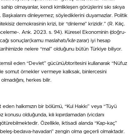
ahip olmayanlar, kendi kimlikleşen görüşlerini sıkı sıkıya
. Başkalarını dinleyemez; söylediklerini duyamazlar. Politik
ekisiz demokrasinin krizi, bir “dinleme” krizidir.” (R. Kılıç.
celeme-. Ank. 2023. s. 94). Küresel Ekonominin (doğru-
uracağı sonuçlar(kamu maslahatı/kâr-zarar) iyi hesap
tarihimizde nelere “mal” olduğunu bütün Türkiye biliyor.
temsil eden “Devlet” gücünü/otoritesini kullanarak “Nüfuz
’de somut örnekler vermeye kalksak, binlercesini
lmadığını, herkes bilir.
ayet eden halkımızın bir bölümü, “Kul Hakkı” veya “Tüyü
z konusu olduğunda, kılı kıpırdamadan (vicdanı
ötürebilmektedir. Özellikle, iktisadi alanda “Kap-kaç”
 “beleş-bedava-havadan” zengin olma geçerli olmaktadır.