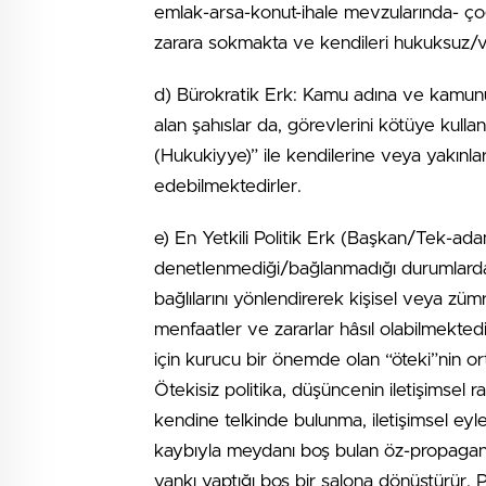
emlak-arsa-konut-ihale mevzularında- çoğ
zarara sokmakta ve kendileri hukuksuz/vi
d) Bürokratik Erk: Kamu adına ve kamunu
alan şahıslar da, görevlerini kötüye kulla
(Hukukiyye)” ile kendilerine veya yakınla
edebilmektedirler.
e) En Yetkili Politik Erk (Başkan/Tek-adam)
denetlenmediği/bağlanmadığı durumlarda,
bağlılarını yönlendirerek kişisel veya zü
menfaatler ve zararlar hâsıl olabilmektedi
için kurucu bir önemde olan “öteki”nin or
Ötekisiz politika, düşüncenin iletişimsel 
kendine telkinde bulunma, iletişimsel eyle
kaybıyla meydanı boş bulan öz-propaganda
yankı yaptığı boş bir salona dönüştürür. P