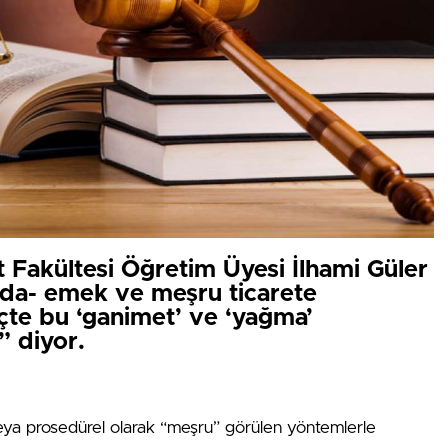
t Fakültesi Öğretim Üyesi İlhami Güler
anda- emek ve meşru ticarete
eçte bu ‘ganimet’ ve ‘yağma’
 diyor.
veya prosedürel olarak “meşru” görülen yöntemlerle