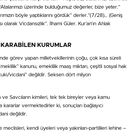
Atalarımızı üzerinde bulduğumuz değerler, bize yeter.”
larımızın böyle yaptıklarını gördük” derler.”(7/28)… (Geniş
ı olarak Vicdansızlık”. İlhami Güler. Kur’an’ın Ahlak
IKARABİLEN KURUMLAR
’nde görev yapan milletvekillerinin çoğu, çok kısa süreli
eklilik” kanunu, emeklilik maaş miktarı, çeşitli sosyal hak
kuki/vicdani” değildir. Seksen dört milyon
 ve Savcıların kimileri, tek tek bireyler veya kamu
kararlar vermektedirler ki, sonuçları bağlayıcı
ani değildir.
 meclisleri, kendi üyeleri veya yakınları-partilileri lehine –