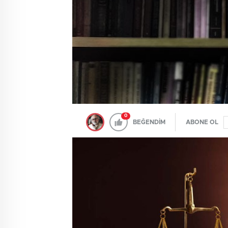
0
BEĞENDİM
ABONE OL