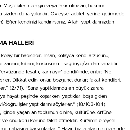
lun. Müştekilerin zengin veya fakir olmaları, hükmün
a sizden daha yakındır. Öyleyse, adaleti yerine getirmede
. Eğer kendinizi kandırırsanız, Allah, yaptıklarınızdan
MA HALLERİ
 kolay bir hadisedir. İnsan, kolayca kendi arzusunu,
ını, zannını, kibrini, korkusunu… sağduyu/vicdan sanabilir.
 ‘Yeryüzünde fesat çıkarmayın’ dendiğinde; onlar: ‘Ne
erler. Dikkat edin; onlar, bozguncudurlar; fakat kendileri,
er.” (2/71). “Sana yaptıklarında en büyük zarara
ya hayatı peşinde koşarken, yaptıkları boşa giden
i/doğru işler yaptıklarını söylerler.” (18/103-104).
, içinde yaşanılan toplumun dinine, kültürüne, örfüne,
ve onu körü körüne taklit etmektir. Kur’an’ın bireysel
tme çabasına karşı olanlar: “ Hayır, biz, atalarımızı üzerinde