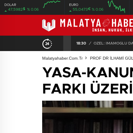
DOLAR
EURO
$
€
47,5982
% 0.06
55,0473
% 0.06
08:00
08:00
18:30
/
Malatyahaber.com.tr
PROF DR İLHAMİ GÜ
YASA-KANU
FARKI ÜZER