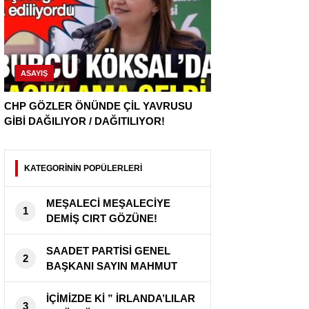
ASAYIŞ
CHP GÖZLER ÖNÜNDE ÇİL YAVRUSU
GİBİ DAĞILIYOR / DAĞITILIYOR!
KATEGORİNİN POPÜLERLERİ
MEŞALECİ MEŞALECİYE
1
DEMİŞ CIRT GÖZÜNE!
SAADET PARTİSİ GENEL
2
BAŞKANI SAYIN MAHMUT
ARIKAN ” BU ÜLKE SAHİPSİZ
DEĞİL ”
İÇİMİZDE Kİ ” İRLANDA’LILAR
3