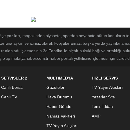
öşe yazıları, magazinden siyasete, spordan seyahate bütün konuların t
 kanuna aykırı ve izinsiz olarak kopyalanamaz, başka yerde yayınlanamaz. 
r alan adı işletmesinin 3d Fabrika ile hiçbir hukuki bağı ve ortaklığı b
ş olup malatyahaber.com.tr haber portalı yetkilisine işletmesi için ücreti d
SERVİSLER 2
MULTİMEDYA
HIZLI SERVİS
Canlı Borsa
Gazeteler
TV Yayın Akışları
Canlı TV
Hava Durumu
Yazarlar Site
Haber Gönder
Tenis İddaa
Namaz Vakitleri
AMP
TV Yayın Akışları