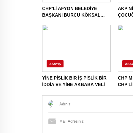
CHP’Lİ AFYON BELEDİYE
AKP’N
BAŞKANI BURCU KÖKSAL
ÇOCU
AKP’YE GİDERKEN
CHP’Y
BELEDİYEYİ DE GÖTÜRÜYOR!
DAHA!
ASAYIŞ
ASAY
YİNE PİSLİK BİR İŞ PİSLİK BİR
CHP M
İDDİA VE YİNE AKBABA VELİ
CHP’L
NİNNİL