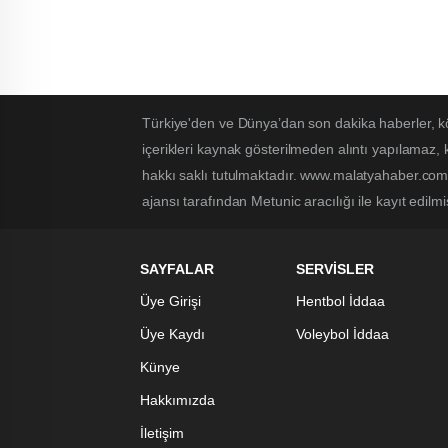
Türkiye'den ve Dünya’dan son dakika haberler, k
içerikleri kaynak gösterilmeden alıntı yapılamaz,
hakkı saklı tutulmaktadır. www.malatyahaber.com.t
ajansı tarafından Metunic aracılığı ile kayıt edilmi
SAYFALAR
SERVİSLER
Üye Girişi
Hentbol İddaa
Üye Kaydı
Voleybol İddaa
Künye
Hakkımızda
İletişim