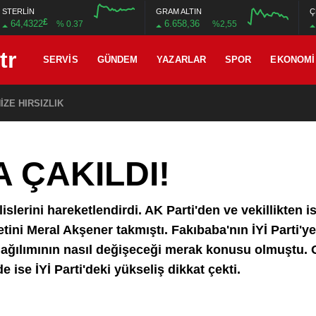
STERLİN
GRAM ALTIN
Ç
£
64,4322
6.658,36
% 0.37
%2,55
12:00
16:00
12:00
16:00
SERVIS
GÜNDEM
YAZARLAR
SPOR
EKONOMI
ZE HIRSIZLIK
 ÇAKILDI!
islerini hareketlendirdi. AK Parti'den ve vekillikten i
tini Meral Akşener takmıştı. Fakıbaba'nın İYİ Parti'y
oy dağılımının nasıl değişeceği merak konusu olmuştu.
 ise İYİ Parti'deki yükseliş dikkat çekti.