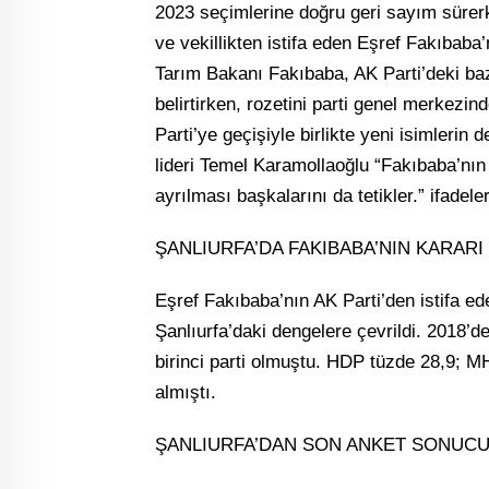
2023 seçimlerine doğru geri sayım sürerke
ve vekillikten istifa eden Eşref Fakıbaba’
Tarım Bakanı Fakıbaba, AK Parti’deki ba
belirtirken, rozetini parti genel merkezind
Parti’ye geçişiyle birlikte yeni isimlerin
lideri Temel Karamollaoğlu “Fakıbaba’nın
ayrılması başkalarını da tetikler.” ifadeler
ŞANLIURFA’DA FAKIBABA’NIN KARAR
Eşref Fakıbaba’nın AK Parti’den istifa e
Şanlıurfa’daki dengelere çevrildi. 2018’d
birinci parti olmuştu. HDP tüzde 28,9; M
almıştı.
ŞANLIURFA’DAN SON ANKET SONUC