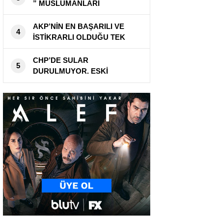
” MÜSLÜMANLARI
TUTUKLANMALARI ÜZERE
MAHKEMEYE SEVK ETTİLER!
AKP’NİN EN BAŞARILI VE
4
İSTİKRARLI OLDUĞU TEK
ALAN! ZAM ZAM VE ZAM HEM
BENZİM VE HEM DE
CHP’DE SULAR
5
MOTORİNE YİNE ZAM
DURULMUYOR. ESKİ
DELEGELERDEN CHP
KURULTAY’INA BİR KEZ DAHA
İPTAL DAVASI!