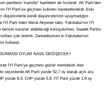
n partilerin ‘transfer’ hamleleri de hızlandı. AK Parti’den
nın İYİ Parti’ye geçmesi kulisleri hareketlendirdi. Eski
zı düşüncelerle kendi düşüncelerinin uyuşmadığını
e İYİ Parti lideri Meral Akşener taktı. Fakıbaba’nın İYİ
 de benzer kararlar alabileceği konuşulurken, Saadet Partisi
 istifası çok önemli. Zannediyorum ki Fakıbaba’nın
ini kullandı.
I SONRASI OYLAR NASIL DEĞİŞECEK?
derek İYİ Parti’ye geçmesi gözler memleketi olan
eki seçimlerde AK Parti yüzde 52,7 oy alarak açık ara
HP yüzde 9,3; CHP yüzde 3,9; İYİ Parti yüzde 1,9 oy
U