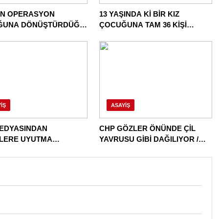
İN OPERASYON
13 YAŞINDA Kİ BİR KIZ
ĞUNA DÖNÜŞTÜRDÜĞÜ
ÇOCUĞUNA TAM 36 KİŞİ
E BİR OPERASYON
TECAVÜZ EDİYOR! BU ÜLKE
BU HALK NEREYE SAVRULDU
NASIL SAVRULDU!
IŞ
ASAYIŞ
EDYASINDAN
CHP GÖZLER ÖNÜNDE ÇİL
İLERE UYUTMA
YAVRUSU GİBİ DAĞILIYOR /
ERİ!
DAĞITILIYOR!