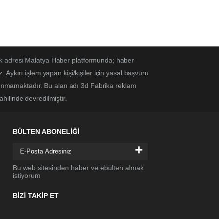
ek adresi Malatya Haber platformunda; haber
Aykırı işlem yapan kişi/kişiler için yasal başvuru
ulunmamaktadır. Bu alan adı 3d Fabrika reklam
ahilinde devredilmiştir.
BÜLTEN ABONELİĞİ
+
Bu web sitesinden haber ve ebülten almak
istiyorum
BİZİ TAKİP ET