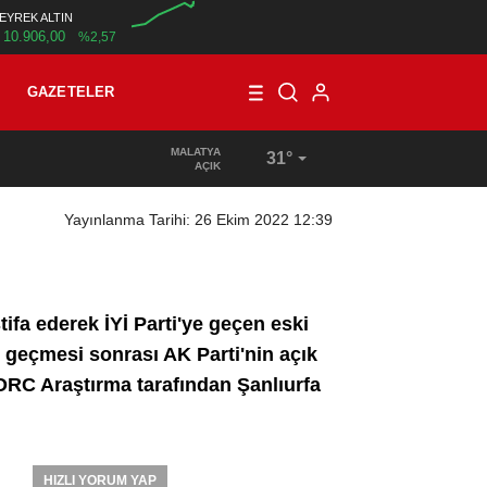
EYREK ALTIN
10.906,00
%2,57
00:00
GAZETELER
MALATYA
31°
15:36
/
TÜRKİYE’DE VE ALMANYA’DA, MAAŞ VE ÜCRET DEN
AÇIK
Yayınlanma Tarihi: 26 Ekim 2022 12:39
stifa ederek İYİ Parti'ye geçen eski
e geçmesi sonrası AK Parti'nin açık
 ORC Araştırma tarafından Şanlıurfa
HIZLI YORUM YAP