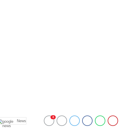
0
News