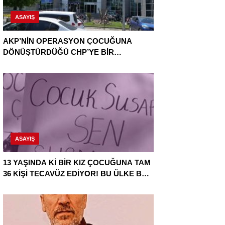
ASAYIŞ
AKP’NİN OPERASYON ÇOCUĞUNA
DÖNÜŞTÜRDÜĞÜ CHP’YE BİR
OPERASYON DAHA!
ASAYIŞ
13 YAŞINDA Kİ BİR KIZ ÇOCUĞUNA TAM
36 KİŞİ TECAVÜZ EDİYOR! BU ÜLKE BU
HALK NEREYE SAVRULDU NASIL
SAVRULDU!