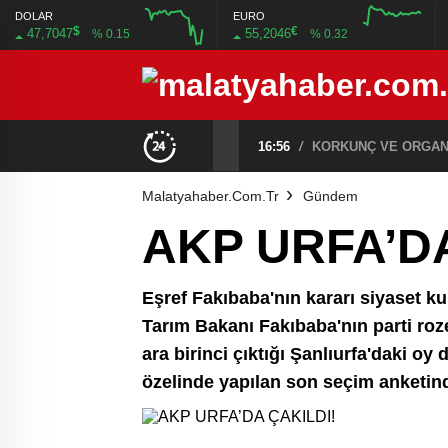
DOLAR
EURO
$
€
47,7047
55,2046
% 0.15
% 0.32
12:00
16:00
12:00
16:00
ÖZEL: İMAMOĞLU DAVASINA 1 YIL 10 AYLIK HAKİMİ ATADILAR DERKEN KENDİSİNİ KANTARA KOYDUĞUNUN ELBETTE FARKINDA!
16:56
/
KORKUNÇ VE ORGANİ
Malatyahaber.com.tr
Gündem
AKP URFA’DA
Eşref Fakıbaba'nın kararı siyaset kul
Tarım Bakanı Fakıbaba'nın parti roze
ara birinci çıktığı Şanlıurfa'daki 
özelinde yapılan son seçim anketinde