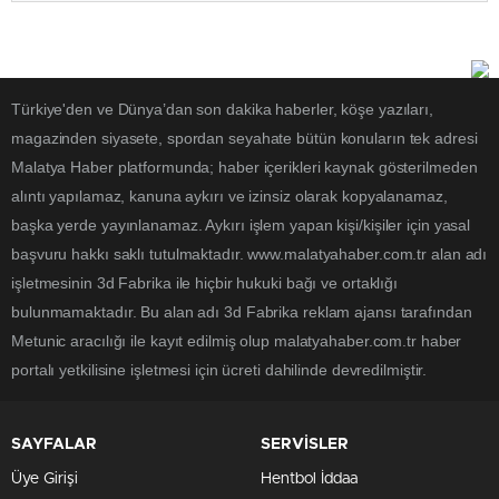
Türkiye'den ve Dünya’dan son dakika haberler, köşe yazıları,
magazinden siyasete, spordan seyahate bütün konuların tek adresi
Malatya Haber platformunda; haber içerikleri kaynak gösterilmeden
alıntı yapılamaz, kanuna aykırı ve izinsiz olarak kopyalanamaz,
başka yerde yayınlanamaz. Aykırı işlem yapan kişi/kişiler için yasal
başvuru hakkı saklı tutulmaktadır. www.malatyahaber.com.tr alan adı
işletmesinin 3d Fabrika ile hiçbir hukuki bağı ve ortaklığı
bulunmamaktadır. Bu alan adı 3d Fabrika reklam ajansı tarafından
Metunic aracılığı ile kayıt edilmiş olup malatyahaber.com.tr haber
portalı yetkilisine işletmesi için ücreti dahilinde devredilmiştir.
SAYFALAR
SERVİSLER
Üye Girişi
Hentbol İddaa