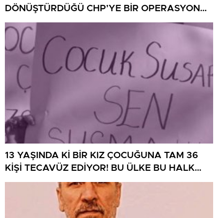
DÖNÜŞTÜRDÜĞÜ CHP’YE BİR OPERASYON
DAHA!
13 YAŞINDA Kİ BİR KIZ ÇOCUĞUNA TAM 36
KİŞİ TECAVÜZ EDİYOR! BU ÜLKE BU HALK
NEREYE SAVRULDU NASIL SAVRULDU!