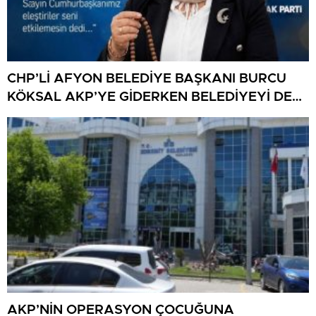
CHP’Lİ AFYON BELEDİYE BAŞKANI BURCU
KÖKSAL AKP’YE GİDERKEN BELEDİYEYİ DE
GÖTÜRÜYOR!
AKP’NİN OPERASYON ÇOCUĞUNA