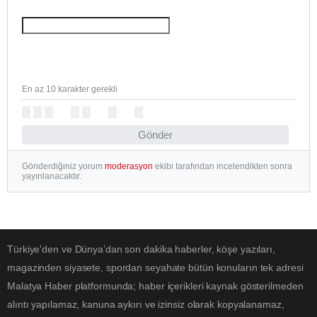
En az 10 karakter gerekli
Gönder
Gönderdiğiniz yorum
moderasyon
ekibi tarafından incelendikten sonra
yayınlanacaktır.
Türkiye'den ve Dünya’dan son dakika haberler, köşe yazıları,
magazinden siyasete, spordan seyahate bütün konuların tek adresi
Malatya Haber platformunda; haber içerikleri kaynak gösterilmeden
alıntı yapılamaz, kanuna aykırı ve izinsiz olarak kopyalanamaz,