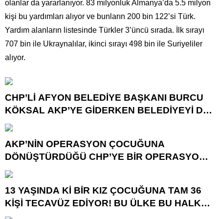
olanlar da yararlanıyor. 83 milyonluk Almanya’da 5.5 milyon
kişi bu yardımları alıyor ve bunların 200 bin 122’si Türk.
Yardım alanların listesinde Türkler 3’üncü sırada. İlk sırayı
707 bin ile Ukraynalılar, ikinci sırayı 498 bin ile Suriyeliler
alıyor.
CHP’Lİ AFYON BELEDİYE BAŞKANI BURCU
KÖKSAL AKP’YE GİDERKEN BELEDİYEYİ DE
GÖTÜRÜYOR!
AKP’NİN OPERASYON ÇOCUĞUNA
DÖNÜŞTÜRDÜĞÜ CHP’YE BİR OPERASYON
DAHA!
13 YAŞINDA Kİ BİR KIZ ÇOCUĞUNA TAM 36
KİŞİ TECAVÜZ EDİYOR! BU ÜLKE BU HALK
NEREYE SAVRULDU NASIL SAVRULDU!