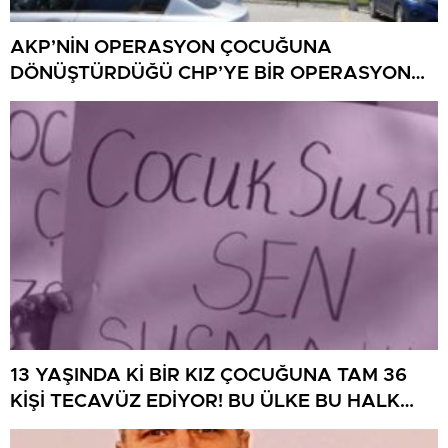
AKP’NİN OPERASYON ÇOCUĞUNA
DÖNÜŞTÜRDÜĞÜ CHP’YE BİR OPERASYON
DAHA!
13 YAŞINDA Kİ BİR KIZ ÇOCUĞUNA TAM 36
KİŞİ TECAVÜZ EDİYOR! BU ÜLKE BU HALK
NEREYE SAVRULDU NASIL SAVRULDU!