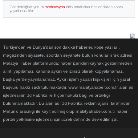
Gönderdiğiniz yorum
moderasyon
ekibi tarafından incelendikten sonra
yayınlanacaktır.
Türkiye'den ve Dünya’dan son dakika haberler, köşe yazıları,
magazinden siyasete, spordan seyahate bütün konuların tek adresi
Malatya Haber platformunda; haber içerikleri kaynak gösterilmeden
alıntı yapılamaz, kanuna aykırı ve izinsiz olarak kopyalanamaz,
başka yerde yayınlanamaz. Aykırı işlem yapan kişi/kişiler için yasal
başvuru hakkı saklı tutulmaktadır. www.malatyahaber.com.tr alan adı
işletmesinin 3d Fabrika ile hiçbir hukuki bağı ve ortaklığı
bulunmamaktadır. Bu alan adı 3d Fabrika reklam ajansı tarafından
Metunic aracılığı ile kayıt edilmiş olup malatyahaber.com.tr haber
portalı yetkilisine işletmesi için ücreti dahilinde devredilmiştir.