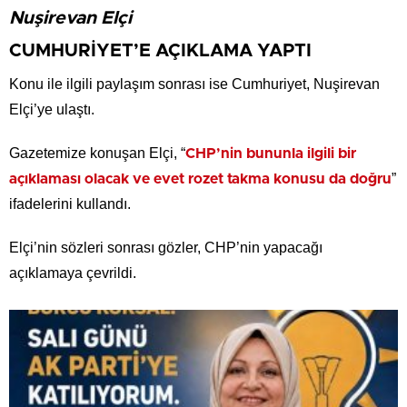
Nuşirevan Elçi
CUMHURİYET’E AÇIKLAMA YAPTI
Konu ile ilgili paylaşım sonrası ise Cumhuriyet, Nuşirevan
Elçi’ye ulaştı.
Gazetemize konuşan Elçi, “
CHP’nin bununla ilgili bir
”
açıklaması olacak ve evet rozet takma konusu da doğru
ifadelerini kullandı.
Elçi’nin sözleri sonrası gözler, CHP’nin yapacağı
açıklamaya çevrildi.