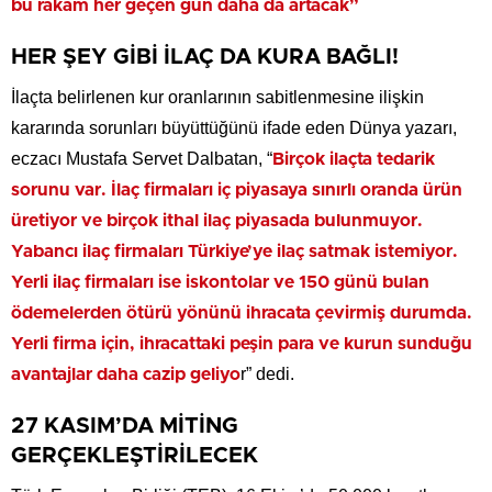
bu rakam her geçen gün daha da artacak”
HER ŞEY GİBİ İLAÇ DA KURA BAĞLI!
İlaçta belirlenen kur oranlarının sabitlenmesine ilişkin
kararında sorunları büyüttüğünü ifade eden Dünya yazarı,
eczacı Mustafa Servet Dalbatan, “
Birçok ilaçta tedarik
sorunu var. İlaç firmaları iç piyasaya sınırlı oranda ürün
üretiyor ve birçok ithal ilaç piyasada bulunmuyor.
Yabancı ilaç firmaları Türkiye’ye ilaç satmak istemiyor.
Yerli ilaç firmaları ise iskontolar ve 150 günü bulan
ödemelerden ötürü yönünü ihracata çevirmiş durumda.
Yerli firma için, ihracattaki peşin para ve kurun sunduğu
r” dedi.
avantajlar daha cazip geliyo
27 KASIM’DA MİTİNG
GERÇEKLEŞTİRİLECEK