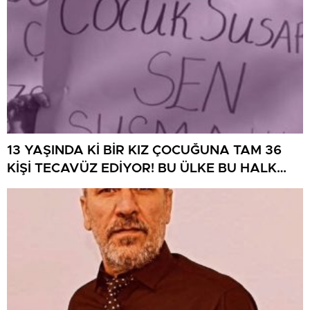
13 YAŞINDA Kİ BİR KIZ ÇOCUĞUNA TAM 36
KİŞİ TECAVÜZ EDİYOR! BU ÜLKE BU HALK
NEREYE SAVRULDU NASIL SAVRULDU!