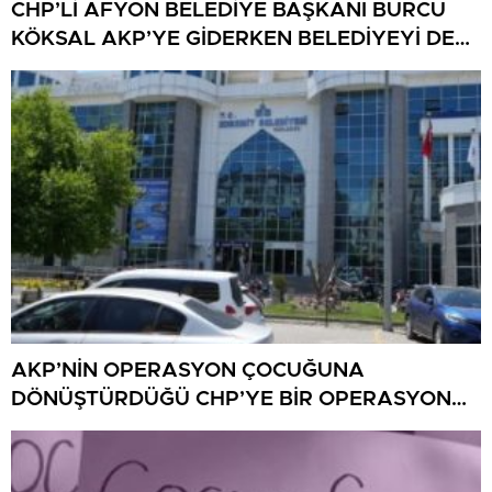
CHP’Lİ AFYON BELEDİYE BAŞKANI BURCU
KÖKSAL AKP’YE GİDERKEN BELEDİYEYİ DE
GÖTÜRÜYOR!
AKP’NİN OPERASYON ÇOCUĞUNA
DÖNÜŞTÜRDÜĞÜ CHP’YE BİR OPERASYON
DAHA!