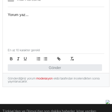
En az 10 karakter gerekli
Gönder
Gönderdiğiniz yorum
moderasyon
ekibi tarafından incelendikten sonra
yayınlanacaktır.
Türkiye'den ve Dünya’dan son dakika haberler, köşe yazıları,