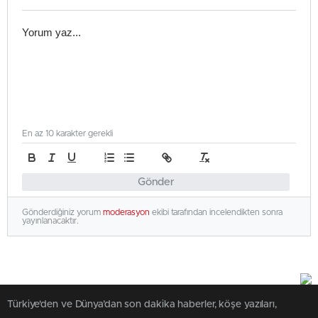
En az 10 karakter gerekli
Gönder
Gönderdiğiniz yorum
moderasyon
ekibi tarafından incelendikten sonra
yayınlanacaktır.
Türkiye'den ve Dünya’dan son dakika haberler, köşe yazıları,