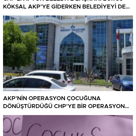
KÖKSAL AKP’YE GİDERKEN BELEDİYEYİ DE
GÖTÜRÜYOR!
AKP’NİN OPERASYON ÇOCUĞUNA
DÖNÜŞTÜRDÜĞÜ CHP’YE BİR OPERASYON
DAHA!