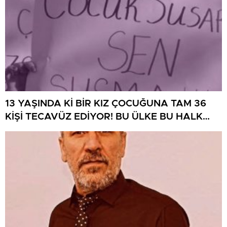
13 YAŞINDA Kİ BİR KIZ ÇOCUĞUNA TAM 36
KİŞİ TECAVÜZ EDİYOR! BU ÜLKE BU HALK
NEREYE SAVRULDU NASIL SAVRULDU!