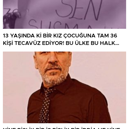
13 YAŞINDA Kİ BİR KIZ ÇOCUĞUNA TAM 36
KİŞİ TECAVÜZ EDİYOR! BU ÜLKE BU HALK
NEREYE SAVRULDU NASIL SAVRULDU!