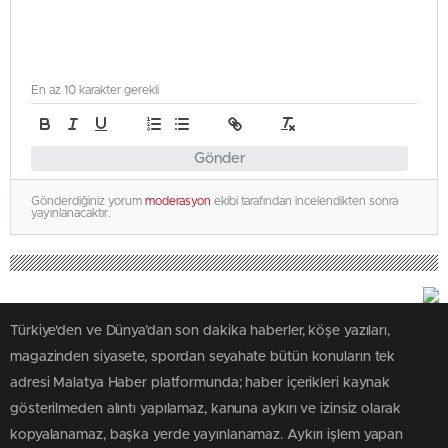
En az 10 karakter gerekli
Gönder
Gönderdiğiniz yorum
moderasyon
ekibi tarafından incelendikten sonra
yayınlanacaktır.
Türkiye'den ve Dünya’dan son dakika haberler, köşe yazıları,
magazinden siyasete, spordan seyahate bütün konuların tek
adresi Malatya Haber platformunda; haber içerikleri kaynak
gösterilmeden alıntı yapılamaz, kanuna aykırı ve izinsiz olarak
kopyalanamaz, başka yerde yayınlanamaz. Aykırı işlem yapan