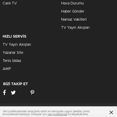
Canlı TV
Hava Durumu
Haber Gönder
Namaz Vakitleri
TV Yayın Akışları
HIZLI SERVİS
TV Yayın Akışları
Yazarlar Site
Tenis İddaa
AMP
BİZİ TAKİP ET
Veri politikasındaki amaçlarla sınırlı ve mevzuata uygun şekilde çerez
Çerezler ile ilgili bilgi için
Çerez Politikamızı
ziyaret edebilirsiniz.
konumlandırmaktayız. Detaylar için
veri politikamızı
inceleyebilirsiniz.