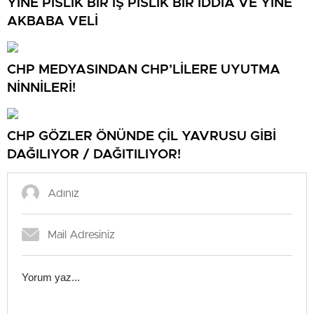
YİNE PİSLİK BİR İŞ PİSLİK BİR İDDİA VE YİNE
AKBABA VELİ
CHP MEDYASINDAN CHP’LİLERE UYUTMA
NİNNİLERİ!
CHP GÖZLER ÖNÜNDE ÇİL YAVRUSU GİBİ
DAĞILIYOR / DAĞITILIYOR!