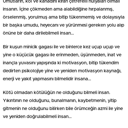
Umutların, kol ve kanadını kıran çetrefelli hülyaları olmalı
insanın. İçine çökmeden ama alabildiğine hırpalanmış,
örselenmiş, yorulmuş ama bitip tükenmemiş ve dolayısıyla
bir başka umudu, heyecanı ve yürünmesi gereken yolu alıp
önüne bir daha dirilebilmeli insan…
Bir kuşun minicik gagası ile ve binlerce kez uçup uçup ve
yine o küçücük gagası ile erinmeden, üşünmeden, inat ve
inançla yuvasını yapışında ki motivasyon, bitip tükendim
dedirten psikolojiye yine ve yeniden motivasyon kaynağı,
enerji ve yakıt yapmasını bilmelidir insana…
Kötü olmadan kötülüğün ne olduğunu bilmeli insan.
Yıkıntının ne olduğunu, bunalmanın, kaybetmenin, yitip
gitmenin ne olduğunu bilirken bile örümceğin azmi ile yine
ve yeniden doğrulabilmeli insan…