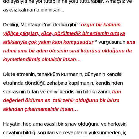
dolayısıyla ne yol tutabilir ne yolu tutturabilir. Amaçsız ve
aşksız kalmamalıdır insan…
özgür bir kafanın
Deliliği, Montaigne’nin dediği gibi ‘’
yiğitçe çıkışları, yüce, görülmedik bir erdemin ortaya
attıklarıyla çok yakın kapı komşusudur
ana
‘’ vurgusunun
rahmi ama bir adım ötesinin sırat köprüsü olduğunu da
kıymetlendirmiş olmalıdır insan…
Dikte etmenin, tahakküm kurmanın, dünyanın kendisi
etrafında döndüğü zehabına kapılmanın, kendisinden
tüm
sonrasının tufan ve en iyi kendisinin bildiği zannı,
değerleri öldüren en tatlı zehir olduğunu bir lahza
aklından çıkarmamalıdır insan…
Hayatın, hep ama esaslı bir sınav olduğunu ve herkesin
cevabını bildiği soruları ve cevaplarını yüksünmeden, iç