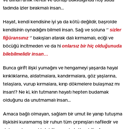
ve alınan anlık nefesi ve dönüp bakıldığında hoş sada
tadında izler bırakmalı insan…
Hayat, kendi kendisine iyi ya da kötü değildir, başrolde
sizler
kendisinin oynadığını bilmeli insan. Sağ ve soluna ‘’
fiğüransınız
‘’ bakışları atarak dalı kırmamalı, eciği ve
onlarsız bir hiç olduğunuda
böcüğü incitmeden ve da hi
bilebilmelidir insan…
Bunca girift ilişki yumağını ve hengameyi yaşarda hayal
kırıklıklarına, aldatmalara, kandırmalara, göz yaşlarına,
telaşlara, vurup kırmalara, kırıp dökmelere bulaşmaz mı
insan!? Ne ki, kin tutmanın hayatı hepten budamak
olduğunu da unutmamalı insan…
Amaca bağlı olmayan, sağlam bir umut ile yanıp tutuşma
ilişkisini kuramamış bir ruhun tüm çırpınışları nafiledir ve