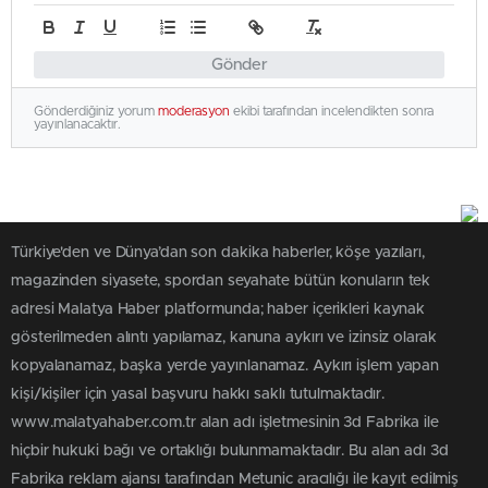
Gönder
Gönderdiğiniz yorum
moderasyon
ekibi tarafından incelendikten sonra
yayınlanacaktır.
Türkiye'den ve Dünya’dan son dakika haberler, köşe yazıları,
magazinden siyasete, spordan seyahate bütün konuların tek
adresi Malatya Haber platformunda; haber içerikleri kaynak
gösterilmeden alıntı yapılamaz, kanuna aykırı ve izinsiz olarak
kopyalanamaz, başka yerde yayınlanamaz. Aykırı işlem yapan
kişi/kişiler için yasal başvuru hakkı saklı tutulmaktadır.
www.malatyahaber.com.tr alan adı işletmesinin 3d Fabrika ile
hiçbir hukuki bağı ve ortaklığı bulunmamaktadır. Bu alan adı 3d
Fabrika reklam ajansı tarafından Metunic aracılığı ile kayıt edilmiş