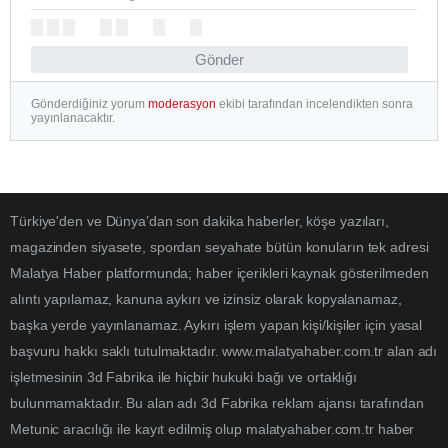
Gönder
Gönderdiğiniz yorum
moderasyon
ekibi tarafından incelendikten sonra
yayınlanacaktır.
Türkiye'den ve Dünya’dan son dakika haberler, köşe yazıları,
magazinden siyasete, spordan seyahate bütün konuların tek adresi
Malatya Haber platformunda; haber içerikleri kaynak gösterilmeden
alıntı yapılamaz, kanuna aykırı ve izinsiz olarak kopyalanamaz,
başka yerde yayınlanamaz. Aykırı işlem yapan kişi/kişiler için yasal
başvuru hakkı saklı tutulmaktadır. www.malatyahaber.com.tr alan adı
işletmesinin 3d Fabrika ile hiçbir hukuki bağı ve ortaklığı
bulunmamaktadır. Bu alan adı 3d Fabrika reklam ajansı tarafından
Metunic aracılığı ile kayıt edilmiş olup malatyahaber.com.tr haber