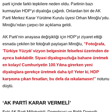
parti içinde farklı tepkilere neden oldu. Partinin bazı
kurmayları HDP’yi diyaloğa çağırdı. Onlardan biri de AK
Parti Merkez Karar Yürütme Kurulu üyesi Orhan Miroğlu’ydu.
Miroğlu’ndan çarpıcı bir açıklama geldi.
AK Parti’nin anayasa değişikliği için HDP’yi ziyaret ettiği
esnada çekilen bir fotoğrafı paylaşan Miroğlu,
“Fotoğrafa,
‘Türkiye Yüzyılı’ vizyon belgesinin felsefesi üzerinden de
ayrıca bakılabilir. Siyasi diyalogsuzluğa bahane üretmek
en kolayı! Cumhuriyetin 100.Yılına girerken yeni
diyaloglara gerekçe üretmek daha iyi! Yeter ki, HDP
karşısına çıkan fırsatları, bu defa da ıskalamasın!”
notunu
düştü.
‘AK PARTİ KARAR VERMELİ’
Eski AK Parti Milletvekili, Demokrasi ve Birlik Derneği