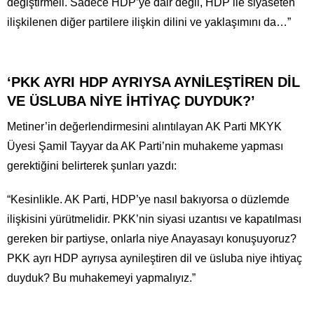
değiştirmeli. Sadece HDP’ye dair değil, HDP ile siyaseten
ilişkilenen diğer partilere ilişkin dilini ve yaklaşımını da…”
‘PKK AYRI HDP AYRIYSA AYNİLEŞTİREN DİL
VE ÜSLUBA NİYE İHTİYAÇ DUYDUK?’
Metiner’in değerlendirmesini alıntılayan AK Parti MKYK
Üyesi Şamil Tayyar da AK Parti’nin muhakeme yapması
gerektiğini belirterek şunları yazdı:
“Kesinlikle. AK Parti, HDP’ye nasıl bakıyorsa o düzlemde
ilişkisini yürütmelidir. PKK’nin siyasi uzantısı ve kapatılması
gereken bir partiyse, onlarla niye Anayasayı konuşuyoruz?
PKK ayrı HDP ayrıysa aynileştiren dil ve üsluba niye ihtiyaç
duyduk? Bu muhakemeyi yapmalıyız.”