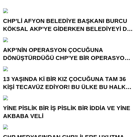
CHP’Lİ AFYON BELEDİYE BAŞKANI BURCU
KÖKSAL AKP’YE GİDERKEN BELEDİYEYİ DE
GÖTÜRÜYOR!
AKP’NİN OPERASYON ÇOCUĞUNA
DÖNÜŞTÜRDÜĞÜ CHP’YE BİR OPERASYON
DAHA!
13 YAŞINDA Kİ BİR KIZ ÇOCUĞUNA TAM 36
KİŞİ TECAVÜZ EDİYOR! BU ÜLKE BU HALK
NEREYE SAVRULDU NASIL SAVRULDU!
YİNE PİSLİK BİR İŞ PİSLİK BİR İDDİA VE YİNE
AKBABA VELİ