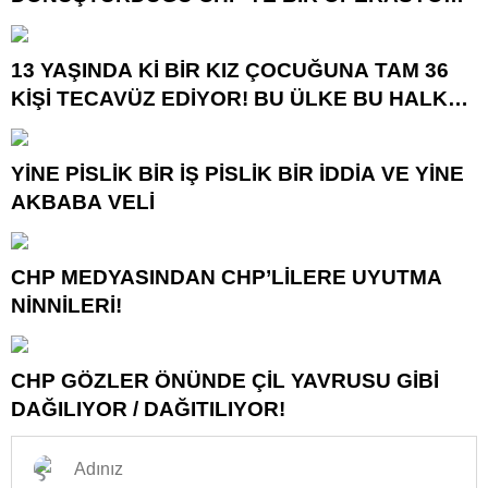
DAHA!
13 YAŞINDA Kİ BİR KIZ ÇOCUĞUNA TAM 36
KİŞİ TECAVÜZ EDİYOR! BU ÜLKE BU HALK
NEREYE SAVRULDU NASIL SAVRULDU!
YİNE PİSLİK BİR İŞ PİSLİK BİR İDDİA VE YİNE
AKBABA VELİ
CHP MEDYASINDAN CHP’LİLERE UYUTMA
NİNNİLERİ!
CHP GÖZLER ÖNÜNDE ÇİL YAVRUSU GİBİ
DAĞILIYOR / DAĞITILIYOR!