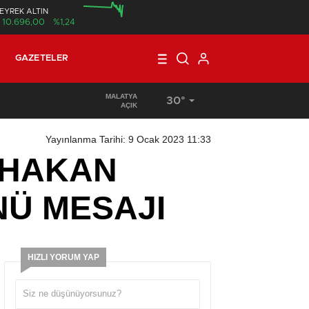
EYREK ALTIN
10.696,00
%1,24
00:00
12:00
GAZETELER
MALATYA
30°
16:56
/
KORKUNÇ VE ORGANİZE HIRSIZLIK
AÇIK
Yayınlanma Tarihi: 9 Ocak 2023 11:33
I HAKAN
NÜ MESAJI
HIZLI YORUM YAP