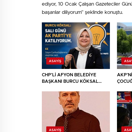
ediyor, 10 Ocak Çalışan Gazeteciler Günü
başarılar diliyorum” şeklinde konuştu.
ASAYIŞ
ASA
CHP’Lİ AFYON BELEDİYE
AKP’N
BAŞKANI BURCU KÖKSAL
ÇOCU
AKP’YE GİDERKEN
CHP’Y
BELEDİYEYİ DE GÖTÜRÜYOR!
DAHA!
ASAYIŞ
ASA