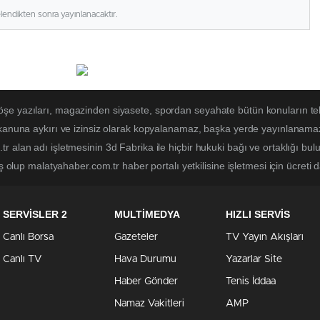
elendikten sonra yayınlanacaktır.
öşe yazıları, magazinden siyasete, spordan seyahate bütün konuların t
 kanuna aykırı ve izinsiz olarak kopyalanamaz, başka yerde yayınlanamaz. 
r alan adı işletmesinin 3d Fabrika ile hiçbir hukuki bağı ve ortaklığı b
ş olup malatyahaber.com.tr haber portalı yetkilisine işletmesi için ücreti d
SERVİSLER 2
MULTİMEDYA
HIZLI SERVİS
Canlı Borsa
Gazeteler
TV Yayın Akışları
Canlı TV
Hava Durumu
Yazarlar Site
Haber Gönder
Tenis İddaa
Namaz Vakitleri
AMP