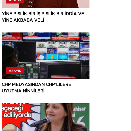
ASAYIŞ
YİNE PİSLİK BİR İŞ PİSLİK BİR İDDİA VE
YİNE AKBABA VELİ
ASAYIŞ
CHP MEDYASINDAN CHP’LİLERE
UYUTMA NİNNİLERİ!