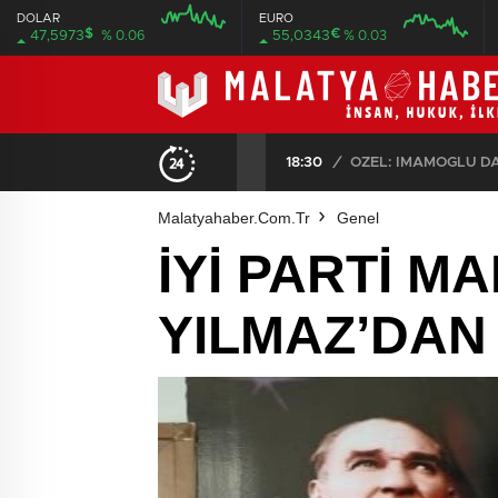
DOLAR
EURO
$
€
47,5973
% 0.06
55,0343
% 0.03
12:00
12:00
18:30
/
Malatyahaber.com.tr
Genel
İYİ PARTİ M
YILMAZ’DAN