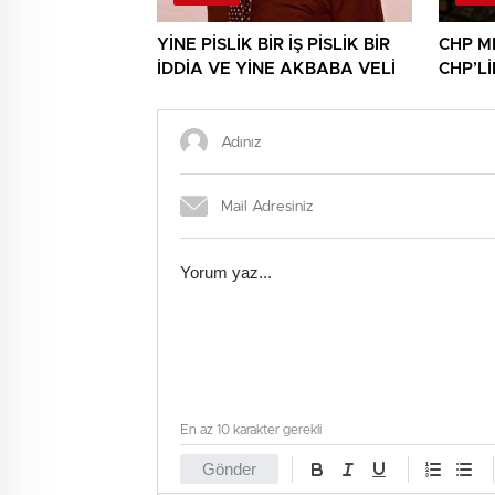
YİNE PİSLİK BİR İŞ PİSLİK BİR
CHP M
İDDİA VE YİNE AKBABA VELİ
CHP’L
NİNNİL
En az 10 karakter gerekli
Gönder