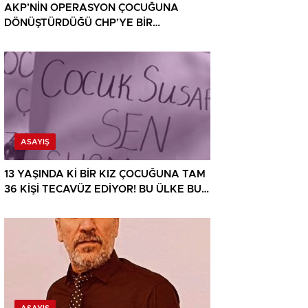
AKP’NİN OPERASYON ÇOCUĞUNA
DÖNÜŞTÜRDÜĞÜ CHP’YE BİR
OPERASYON DAHA!
ASAYIŞ
13 YAŞINDA Kİ BİR KIZ ÇOCUĞUNA TAM
36 KİŞİ TECAVÜZ EDİYOR! BU ÜLKE BU
HALK NEREYE SAVRULDU NASIL
SAVRULDU!