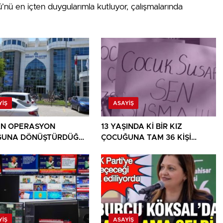
’nü en içten duygularımla kutluyor, çalışmalarında
YIŞ
ASAYIŞ
İN OPERASYON
13 YAŞINDA Kİ BİR KIZ
ĞUNA DÖNÜŞTÜRDÜĞÜ
ÇOCUĞUNA TAM 36 KİŞİ
E BİR OPERASYON
TECAVÜZ EDİYOR! BU ÜLKE
BU HALK NEREYE SAVRULDU
NASIL SAVRULDU!
YIŞ
ASAYIŞ