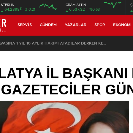
STERLİN
GRAM ALTIN
Ç
£
64,2398
% 0.21
6.537,32
%0,63
12:00
12:00
SERVIS
GÜNDEM
YAZARLAR
SPOR
EKONOMI
ÖZEL: İMAMOĞLU DAVASINA 1 YIL 10 AYLIK HAKİMİ ATADILAR DERKEN KENDİSİNİ KANTARA KOYDUĞUNUN ELBETTE FARKINDA!
ALATYA İL BAŞKAN
 GAZETECİLER GÜ