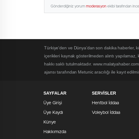
Gönderdiğiniz yorum
moderasyon
ekibi tarafından inc
Türkiye'den ve Dünya’dan son dakika haberler, k
içerikleri kaynak gösterilmeden alıntı yapılamaz,
hakkı saklı tutulmaktadır. www.malatyahaber.com.t
ajansı tarafından Metunic aracılığı ile kayıt edilmi
SAYFALAR
SERVİSLER
Üye Girişi
Hentbol İddaa
Üye Kaydı
Voleybol İddaa
Künye
Hakkımızda