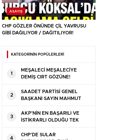
ASAYIŞ
CHP GÖZLER ÖNÜNDE ÇİL YAVRUSU
GİBİ DAĞILIYOR / DAĞITILIYOR!
KATEGORİNİN POPÜLERLERİ
MEŞALECİ MEŞALECİYE
1
DEMİŞ CIRT GÖZÜNE!
SAADET PARTİSİ GENEL
2
BAŞKANI SAYIN MAHMUT
ARIKAN ” BU ÜLKE SAHİPSİZ
DEĞİL ”
AKP’NİN EN BAŞARILI VE
3
İSTİKRARLI OLDUĞU TEK
ALAN! ZAM ZAM VE ZAM
HEM BENZİM VE HEM DE
CHP’DE SULAR
4