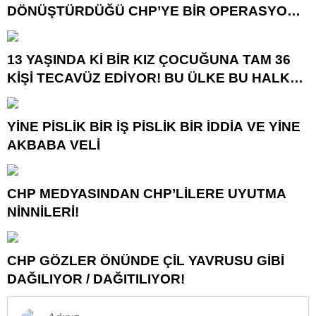
DÖNÜŞTÜRDÜĞÜ CHP’YE BİR OPERASYON
DAHA!
13 YAŞINDA Kİ BİR KIZ ÇOCUĞUNA TAM 36
KİŞİ TECAVÜZ EDİYOR! BU ÜLKE BU HALK
NEREYE SAVRULDU NASIL SAVRULDU!
YİNE PİSLİK BİR İŞ PİSLİK BİR İDDİA VE YİNE
AKBABA VELİ
CHP MEDYASINDAN CHP’LİLERE UYUTMA
NİNNİLERİ!
CHP GÖZLER ÖNÜNDE ÇİL YAVRUSU GİBİ
DAĞILIYOR / DAĞITILIYOR!