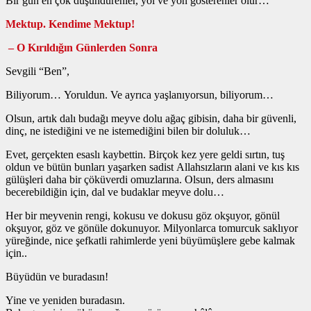
Bir gün en çok düşündürenler, yol ve yön gösterenler olur…
Mektup. Kendime Mektup!
– O Kırıldığın Günlerden Sonra
Sevgili “Ben”,
Biliyorum… Yoruldun. Ve ayrıca yaşlanıyorsun, biliyorum…
Olsun, artık dalı budağı meyve dolu ağaç gibisin, daha bir güvenli,
dinç, ne istediğini ve ne istemediğini bilen bir doluluk…
Evet, gerçekten esaslı kaybettin. Birçok kez yere geldi sırtın, tuş
oldun ve bütün bunları yaşarken sadist Allahsızların alani ve kıs kıs
gülüşleri daha bir çöküverdi omuzlarına. Olsun, ders almasını
becerebildiğin için, dal ve budaklar meyve dolu…
Her bir meyvenin rengi, kokusu ve dokusu göz okşuyor, gönül
okşuyor, göz ve gönüle dokunuyor. Milyonlarca tomurcuk saklıyor
yüreğinde, nice şefkatli rahimlerde yeni büyümüşlere gebe kalmak
için..
Büyüdün ve buradasın!
Yine ve yeniden buradasın.