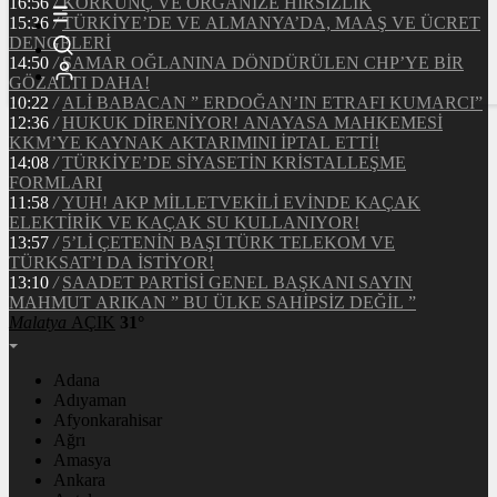
16:56
/
KORKUNÇ VE ORGANİZE HIRSIZLIK
15:36
/
TÜRKİYE’DE VE ALMANYA’DA, MAAŞ VE ÜCRET
DENGELERİ
14:50
/
ŞAMAR OĞLANINA DÖNDÜRÜLEN CHP’YE BİR
GÖZALTI DAHA!
10:22
/
ALİ BABACAN ” ERDOĞAN’IN ETRAFI KUMARCI”
12:36
/
HUKUK DİRENİYOR! ANAYASA MAHKEMESİ
KKM’YE KAYNAK AKTARIMINI İPTAL ETTİ!
14:08
/
TÜRKİYE’DE SİYASETİN KRİSTALLEŞME
FORMLARI
11:58
/
YUH! AKP MİLLETVEKİLİ EVİNDE KAÇAK
ELEKTİRİK VE KAÇAK SU KULLANIYOR!
13:57
/
5’Lİ ÇETENİN BAŞI TÜRK TELEKOM VE
TÜRKSAT’I DA İSTİYOR!
13:10
/
SAADET PARTİSİ GENEL BAŞKANI SAYIN
MAHMUT ARIKAN ” BU ÜLKE SAHİPSİZ DEĞİL ”
Malatya
AÇIK
31°
Adana
Adıyaman
Afyonkarahisar
Ağrı
Amasya
Ankara