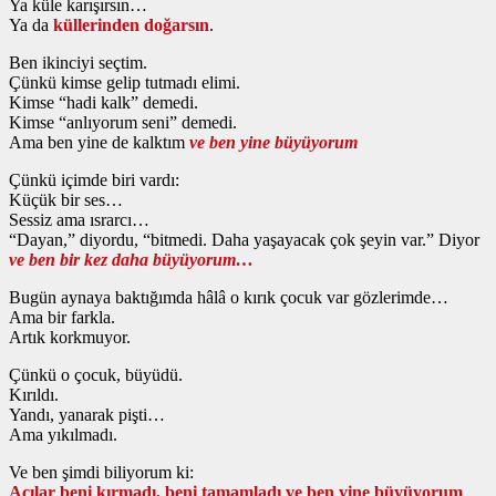
Ya küle karışırsın…
Ya da
küllerinden doğarsın
.
Ben ikinciyi seçtim.
Çünkü kimse gelip tutmadı elimi.
Kimse “hadi kalk” demedi.
Kimse “anlıyorum seni” demedi.
Ama ben yine de kalktım
ve ben yine büyüyorum
Çünkü içimde biri vardı:
Küçük bir ses…
Sessiz ama ısrarcı…
“Dayan,” diyordu, “bitmedi. Daha yaşayacak çok şeyin var.” Diyor
ve ben bir kez daha büyüyorum…
Bugün aynaya baktığımda hâlâ o kırık çocuk var gözlerimde…
Ama bir farkla.
Artık korkmuyor.
Çünkü o çocuk, büyüdü.
Kırıldı.
Yandı, yanarak pişti…
Ama yıkılmadı.
Ve ben şimdi biliyorum ki:
Acılar beni kırmadı, beni tamamladı ve ben yine büyüyorum