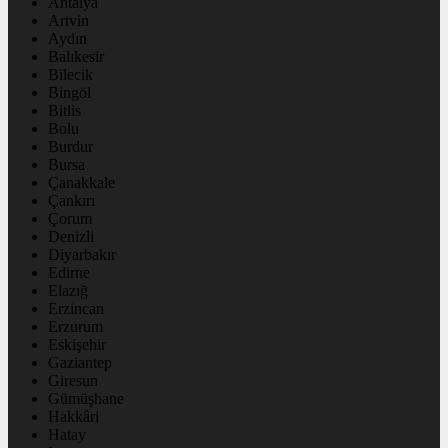
Antalya
Artvin
Aydın
Balıkesir
Bilecik
Bingöl
Bitlis
Bolu
Burdur
Bursa
Çanakkale
Çankırı
Çorum
Denizli
Diyarbakır
Edirne
Elazığ
Erzincan
Erzurum
Eskişehir
Gaziantep
Giresun
Gümüşhane
Hakkâri
Hatay