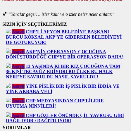
🍂
“Yaralar geçer… izler kalır ve o izler neler neler anlatır.”
SİZİN İÇİN SEÇTİKLERİMİZ
Asayiş
CHP’Lİ AFYON BELEDİYE BAŞKANI
BURCU KÖKSAL AKP’YE GİDERKEN BELEDİYEYİ
DE GÖTÜRÜYOR!
Asayiş
AKP’NİN OPERASYON ÇOCUĞUNA
DÖNÜŞTÜRDÜĞÜ CHP’YE BİR OPERASYON DAHA!
Asayiş
13 YAŞINDA Kİ BİR KIZ ÇOCUĞUNA TAM
36 KİŞİ TECAVÜZ EDİYOR! BU ÜLKE BU HALK
NEREYE SAVRULDU NASIL SAVRULDU!
Asayiş
YİNE PİSLİK BİR İŞ PİSLİK BİR İDDİA VE
YİNE AKBABA VELİ
Asayiş
CHP MEDYASINDAN CHP’LİLERE
UYUTMA NİNNİLERİ!
Asayiş
CHP GÖZLER ÖNÜNDE ÇİL YAVRUSU GİBİ
DAĞILIYOR / DAĞITILIYOR!
YORUMLAR