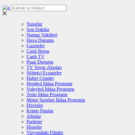
Yazarlar
Son Dakika
Namaz Vakitleri
Hava Durumu
Gazeteler
Canlı Borsa
Canlı TV
Puan Durumu
TV Yayın Akışları
Nöbetçi Eczaneler
Haber Gönder
Hentbol İddaa Programı
Voleybol İddaa Programı
Tenis İddaa Programı
Motor Sporları İddaa Programı
Dövizler
Kripto Paralar
Altınlar
Pariteler
Hisseler
Vizyondaki Filmler