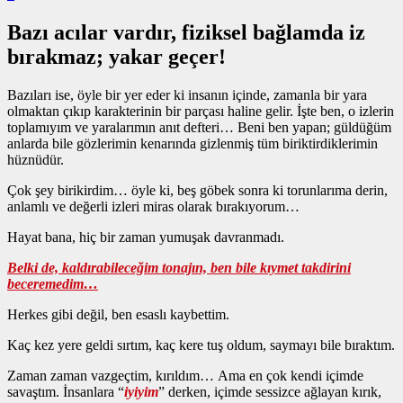
Bazı acılar vardır, fiziksel bağlamda iz
bırakmaz; yakar geçer!
Bazıları ise, öyle bir yer eder ki insanın içinde, zamanla bir yara
olmaktan çıkıp karakterinin bir parçası haline gelir. İşte ben, o izlerin
toplamıyım ve yaralarımın anıt defteri… Beni ben yapan; güldüğüm
anlarda bile gözlerimin kenarında gizlenmiş tüm biriktirdiklerimin
hüznüdür.
Çok şey birikirdim… öyle ki, beş göbek sonra ki torunlarıma derin,
anlamlı ve değerli izleri miras olarak bırakıyorum…
Hayat bana, hiç bir zaman yumuşak davranmadı.
Belki de, kaldırabileceğim tonajın, ben bile kıymet takdirini
beceremedim…
Herkes gibi değil, ben esaslı kaybettim.
Kaç kez yere geldi sırtım, kaç kere tuş oldum, saymayı bile bıraktım.
Zaman zaman vazgeçtim, kırıldım… Ama en çok kendi içimde
savaştım. İnsanlara “
iyiyim
” derken, içimde sessizce ağlayan kırık,