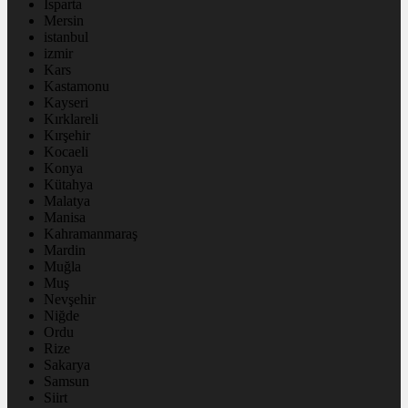
Isparta
Mersin
istanbul
izmir
Kars
Kastamonu
Kayseri
Kırklareli
Kırşehir
Kocaeli
Konya
Kütahya
Malatya
Manisa
Kahramanmaraş
Mardin
Muğla
Muş
Nevşehir
Niğde
Ordu
Rize
Sakarya
Samsun
Siirt