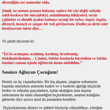
direndiğim zor zamanlar oldu.
Şimdi, ne zaman aynaya baksam, sadece bir yüz değil; arkada
saklı koskoca bir mücadeleyi, anlatılmamış hikâyeleri, sessiz
çığlıkları ve dimdik ayakta kalmayı seçmiş bir ruhu; özgür, özgün,
dirençli, inançlı ve saygın bir ruh görüyorum. Dedim ya derin izler
bırakıyorum miras diye…
Ve şimdi diyorum ki:
“İyi ki acımışım, acıtılmış, kırılmış, örselenmiş,
ötekileştirilmişim… Çünkü, bütün bunlarla büyüdüm ve bütün
bunları zaman içinde öğüterek insan olabildim.”
Sessizce Ağlayan Çocuğum!
Henüz on üç yaşındaydım. Bir kış akşamı, çingene sobamızın
başında otururken annemin kaderi ve o kaderin ağırlığı küçücük
beden ve ruhumu parçalarken, içime akıttığım ama dışıma
sarkmasına da mani olamadığım hıçkırıklarım, anamın kulağına
gitmesin diye ayrıca nasıl da paraladım kendimi.
Hıçkırıklarımın düzeyi ve şiddeti büyüyüp yükseldikçe, yüreğim