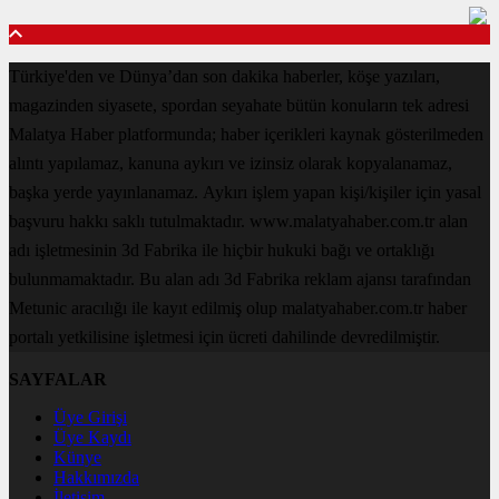
Türkiye'den ve Dünya’dan son dakika haberler, köşe yazıları,
magazinden siyasete, spordan seyahate bütün konuların tek adresi
Malatya Haber platformunda; haber içerikleri kaynak gösterilmeden
alıntı yapılamaz, kanuna aykırı ve izinsiz olarak kopyalanamaz,
başka yerde yayınlanamaz. Aykırı işlem yapan kişi/kişiler için yasal
başvuru hakkı saklı tutulmaktadır. www.malatyahaber.com.tr alan
adı işletmesinin 3d Fabrika ile hiçbir hukuki bağı ve ortaklığı
bulunmamaktadır. Bu alan adı 3d Fabrika reklam ajansı tarafından
Metunic aracılığı ile kayıt edilmiş olup malatyahaber.com.tr haber
portalı yetkilisine işletmesi için ücreti dahilinde devredilmiştir.
SAYFALAR
Üye Girişi
Üye Kaydı
Künye
Hakkımızda
İletişim