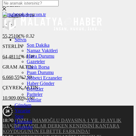
DOLAR
47,7436
$
% 0.18
EURO
55,2510
€
% 0.32
Servis
Son Dakika
STERLİN
Namaz Vakitleri
Hava Durumu
64,4811
£
% 0.38
Gazeteler
GRAM ALTIN
Canlı Borsa
Puan Durumu
6.660,55
%2,59
Nöbetçi Eczaneler
Haber Gönder
ÇEYREK ALTIN
Dövizler
Pariteler
10.909,00
%2,60
Altınlar
Gündem
Yazarlar
Spor
18:30
/
ÖZEL: İMAMOĞLU DAVASINA 1 YIL 10 AYLIK
Ekonomi
HAKİMİ ATADILAR DERKEN KENDİSİNİ KANTARA
Gazeteler
KOYDUĞUNUN ELBETTE FARKINDA!