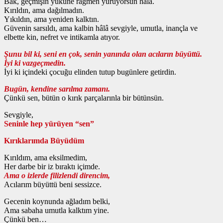
Bak, geçmişin yüküne rağmen yürüyorsun hâlâ.
Kırıldın, ama dağılmadın.
Yıkıldın, ama yeniden kalktın.
Güvenin sarsıldı, ama kalbin hâlâ sevgiyle, umutla, inançla ve
elbette kin, nefret ve intikamla atıyor.
Şunu bil ki, seni en çok, senin yanında olan acıların büyüttü.
İyi ki vazgeçmedin.
İyi ki içindeki çocuğu elinden tutup bugünlere getirdin.
Bugün, kendine sarılma zamanı.
Çünkü sen, bütün o kırık parçalarınla bir bütünsün.
Sevgiyle,
Seninle hep yürüyen “sen”
Kırıklarımda Büyüdüm
Kırıldım, ama eksilmedim,
Her darbe bir iz bıraktı içimde.
Ama o izlerde filizlendi direncim,
Acılarım büyüttü beni sessizce.
Gecenin koynunda ağladım belki,
Ama sabaha umutla kalktım yine.
Çünkü ben…