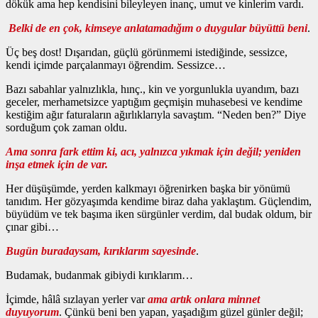
dökük ama hep kendisini bileyleyen inanç, umut ve kinlerim vardı.
Belki de en çok, kimseye anlatamadığım o duygular büyüttü beni
.
Üç beş dost! Dışarıdan, güçlü görünmemi istediğinde, sessizce,
kendi içimde parçalanmayı öğrendim. Sessizce…
Bazı sabahlar yalnızlıkla, hınç., kin ve yorgunlukla uyandım, bazı
geceler, merhametsizce yaptığım geçmişin muhasebesi ve kendime
kestiğim ağır faturaların ağırlıklarıyla savaştım. “Neden ben?” Diye
sorduğum çok zaman oldu.
Ama sonra fark ettim ki, acı, yalnızca yıkmak için değil; yeniden
inşa etmek için de var.
Her düşüşümde, yerden kalkmayı öğrenirken başka bir yönümü
tanıdım. Her gözyaşımda kendime biraz daha yaklaştım. Güçlendim,
büyüdüm ve tek başıma iken sürgünler verdim, dal budak oldum, bir
çınar gibi…
Bugün buradaysam, kırıklarım sayesinde
.
Budamak, budanmak gibiydi kırıklarım…
İçimde, hâlâ sızlayan yerler var
ama artık onlara minnet
duyuyorum
. Çünkü beni ben yapan, yaşadığım güzel günler değil;