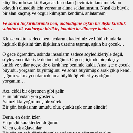
küçülüyordu sanki. Kaçacak bir odam ( evimizin tamamı tek bu
odaydı ) olmadığı için yorganın altına saklanmıştım. Nasıl da büyük
bir alan kaçmış ve özgür kılmıştım kendimi, anlatamam.
Ve sonra hıçkırıklarımla ben, alabildiğine aşkın bir ilişki kurduk
sabahın ilk ışıklarıyla birlikte, takatim kesilinceye kadar…
Kimse yoktu, sadece ben, acılarım, kaderimiz ve bütün bunlarla
hıçkırık ilişkisini tüm ilişkilerin üzerine taşımış, aşkın bir çocuk…
O gece öğrendim, aslında insanların sadece söyledikleriyle değil,
söyleyemedikleriyle de incindiğimi. O gece, içimde birçok şey
kırıldı ve yıllar geçse de o kırık hep benimle kaldı. Ama işte o çocuk
büyüdü, yorganın büyüttüğünü ve sonra büyümüş olarak çıkıp kendi
ışığımı yakmayı o daracık ama büyük öğretileri yaşadığım
yorganım…
Acı, ciddi bir öğretmen gibi gelir,
Elini tutmadan yön gösterir.
Yalnızlıkla yoğrulmuş bir yürek,
Bir gün başkasının umudu olur, çünkü ışık onun elindir!
Derin, en derin izler,
En güçlü karakterleri doğurur.
Ve en çok ağlayanlar,