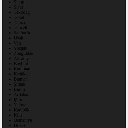
Sinop
Sivas
Tekirdağ
Tokat
Trabzon
Tunceli
Şanlıurfa
Uşak
Van
Yozgat
Zonguldak
Aksaray
Bayburt
Karaman
Kırıkkale
Batman
Şırnak
Bartın
Ardahan
Iğdır
Yalova
Karabük
Kilis
Osmaniye
Düzce