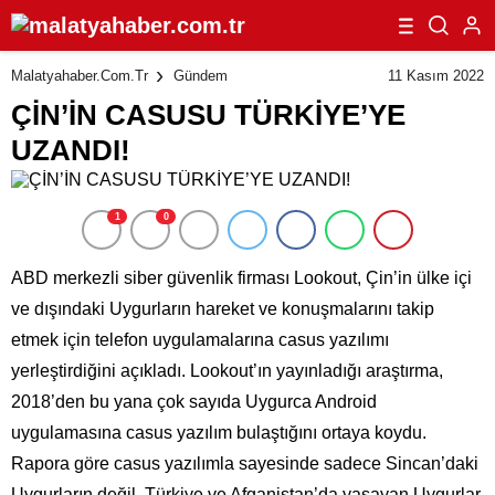
11 Kasım 2022
Malatyahaber.com.tr
Gündem
ÇİN’İN CASUSU TÜRKİYE’YE
UZANDI!
1
0
ABD merkezli siber güvenlik firması Lookout, Çin’in ülke içi
ve dışındaki Uygurların hareket ve konuşmalarını takip
etmek için telefon uygulamalarına casus yazılımı
yerleştirdiğini açıkladı. Lookout’ın yayınladığı araştırma,
2018’den bu yana çok sayıda Uygurca Android
uygulamasına casus yazılım bulaştığını ortaya koydu.
Rapora göre casus yazılımla sayesinde sadece Sincan’daki
Uygurların değil, Türkiye ve Afganistan’da yaşayan Uygurlar