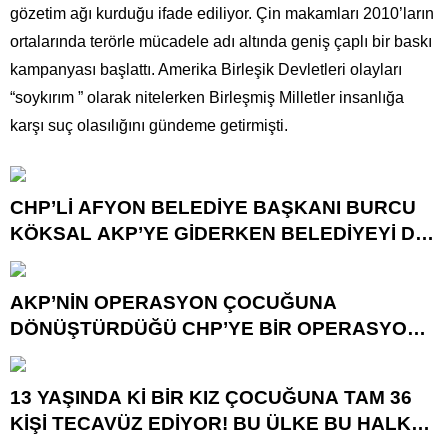
gözetim ağı kurduğu ifade ediliyor. Çin makamları 2010’ların
ortalarında terörle mücadele adı altında geniş çaplı bir baskı
kampanyası başlattı. Amerika Birleşik Devletleri olayları
“soykırım ” olarak nitelerken Birleşmiş Milletler insanlığa
karşı suç olasılığını gündeme getirmişti.
CHP’Lİ AFYON BELEDİYE BAŞKANI BURCU
KÖKSAL AKP’YE GİDERKEN BELEDİYEYİ DE
GÖTÜRÜYOR!
AKP’NİN OPERASYON ÇOCUĞUNA
DÖNÜŞTÜRDÜĞÜ CHP’YE BİR OPERASYON
DAHA!
13 YAŞINDA Kİ BİR KIZ ÇOCUĞUNA TAM 36
KİŞİ TECAVÜZ EDİYOR! BU ÜLKE BU HALK