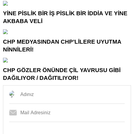
NEREYE SAVRULDU NASIL SAVRULDU!
YİNE PİSLİK BİR İŞ PİSLİK BİR İDDİA VE YİNE
AKBABA VELİ
CHP MEDYASINDAN CHP’LİLERE UYUTMA
NİNNİLERİ!
CHP GÖZLER ÖNÜNDE ÇİL YAVRUSU GİBİ
DAĞILIYOR / DAĞITILIYOR!