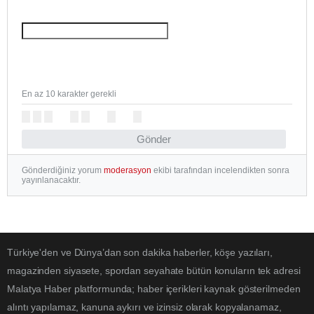
En az 10 karakter gerekli
Gönder
Gönderdiğiniz yorum
moderasyon
ekibi tarafından incelendikten sonra
yayınlanacaktır.
Türkiye'den ve Dünya’dan son dakika haberler, köşe yazıları,
magazinden siyasete, spordan seyahate bütün konuların tek adresi
Malatya Haber platformunda; haber içerikleri kaynak gösterilmeden
alıntı yapılamaz, kanuna aykırı ve izinsiz olarak kopyalanamaz,