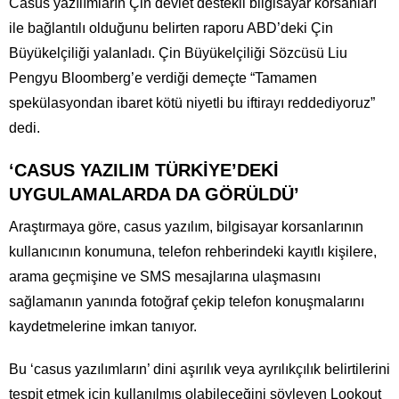
Casus yazılımların Çin devlet destekli bilgisayar korsanları
ile bağlantılı olduğunu belirten raporu ABD’deki Çin
Büyükelçiliği yalanladı. Çin Büyükelçiliği Sözcüsü Liu
Pengyu Bloomberg’e verdiği demeçte “Tamamen
spekülasyondan ibaret kötü niyetli bu iftirayı reddediyoruz”
dedi.
‘CASUS YAZILIM TÜRKİYE’DEKİ
UYGULAMALARDA DA GÖRÜLDÜ’
Araştırmaya göre, casus yazılım, bilgisayar korsanlarının
kullanıcının konumuna, telefon rehberindeki kayıtlı kişilere,
arama geçmişine ve SMS mesajlarına ulaşmasını
sağlamanın yanında fotoğraf çekip telefon konuşmalarını
kaydetmelerine imkan tanıyor.
Bu ‘casus yazılımların’ dini aşırılık veya ayrılıkçılık belirtilerini
tespit etmek için kullanılmış olabileceğini söyleyen Lookout