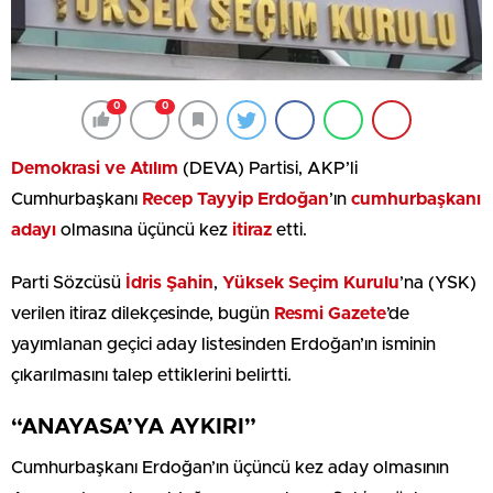
0
0
Demokrasi ve Atılım
(DEVA) Partisi, AKP’li
Cumhurbaşkanı
Recep Tayyip Erdoğan
’ın
cumhurbaşkanı
adayı
olmasına üçüncü kez
itiraz
etti.
Parti Sözcüsü
İdris Şahin
,
Yüksek Seçim Kurulu
’na (YSK)
verilen itiraz dilekçesinde, bugün
Resmi Gazete
’de
yayımlanan geçici aday listesinden Erdoğan’ın isminin
çıkarılmasını talep ettiklerini belirtti.
“ANAYASA’YA AYKIRI”
Cumhurbaşkanı Erdoğan’ın üçüncü kez aday olmasının