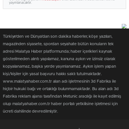
yayınlanacaktır.
Türkiye'den ve Dünya’dan son dakika haberler, köşe yazıları,
magazinden siyasete, spordan seyahate bütün konuların tek
adresi Malatya Haber platformunda; haber içerikleri kaynak
gösterilmeden alıntı yapılamaz, kanuna aykırı ve izinsiz olarak
kopyalanamaz, başka yerde yayınlanamaz. Aykırı işlem yapan
kişi/kişiler için yasal başvuru hakkı saklı tutulmaktadır.
www.malatyahaber.com.tr alan adı işletmesinin 3d Fabrika ile
hiçbir hukuki bağı ve ortaklığı bulunmamaktadır. Bu alan adı 3d
Fabrika reklam ajansı tarafından Metunic aracılığı ile kayıt edilmiş
olup malatyahaber.com.tr haber portalı yetkilisine işletmesi için
ücreti dahilinde devredilmiştir.