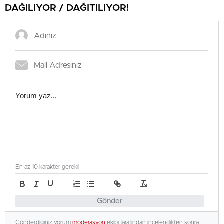
DAĞILIYOR / DAĞITILIYOR!
En az 10 karakter gerekli
Gönder
Gönderdiğiniz yorum
moderasyon
ekibi tarafından incelendikten sonra