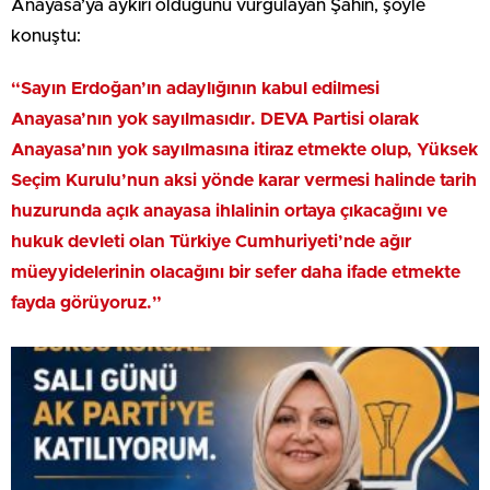
Anayasa’ya aykırı olduğunu vurgulayan Şahin, şöyle
konuştu:
“Sayın Erdoğan’ın adaylığının kabul edilmesi
Anayasa’nın yok sayılmasıdır. DEVA Partisi olarak
Anayasa’nın yok sayılmasına itiraz etmekte olup, Yüksek
Seçim Kurulu’nun aksi yönde karar vermesi halinde tarih
huzurunda açık anayasa ihlalinin ortaya çıkacağını ve
hukuk devleti olan Türkiye Cumhuriyeti’nde ağır
müeyyidelerinin olacağını bir sefer daha ifade etmekte
fayda görüyoruz.”