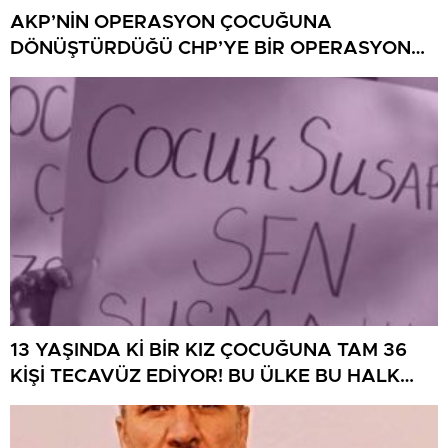
AKP’NİN OPERASYON ÇOCUĞUNA
DÖNÜŞTÜRDÜĞÜ CHP’YE BİR OPERASYON
DAHA!
13 YAŞINDA Kİ BİR KIZ ÇOCUĞUNA TAM 36
KİŞİ TECAVÜZ EDİYOR! BU ÜLKE BU HALK
NEREYE SAVRULDU NASIL SAVRULDU!