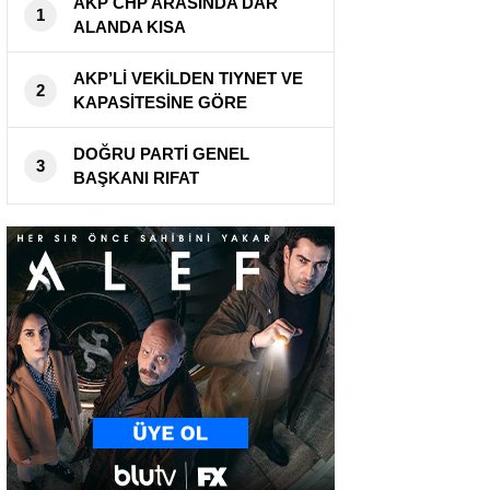
AKP CHP ARASINDA DAR
1
ALANDA KISA
PASLAŞMALAR. ERKEN
SEÇİM YAPABİLİRİZ!
AKP’Lİ VEKİLDEN TIYNET VE
2
KAPASİTESİNE GÖRE
AÇIKLAMA!
DOĞRU PARTİ GENEL
3
BAŞKANI RIFAT
SERDAROĞLU’NDAN
ERDOĞAN’A SİZ HANGİ
ÜLKENİN
CUMHURBAŞKANISINIZ!