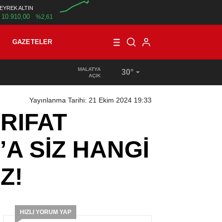
EYREK ALTIN
10.910,00
%2,61
00:00
GAZETELER
MALATYA
30°
AÇIK
Yayınlanma Tarihi: 21 Ekim 2024 19:33
RIFAT
 SİZ HANGİ
Z!
HIZLI YORUM YAP