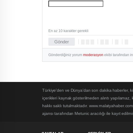
En az 10 karakter gerekli
Gönder
Gönderdiğiniz yorum
moderasyon
ekibi tarafından i
Türkiye'den ve Dünya’dan son dakika haberler, k
içerikleri kaynak gösterilmeden alıntı yapılamaz,
hakkı saklı tutulmaktadır. www.malatyahaber.com.t
ajansı tarafından Metunic aracılığı ile kayıt edilmi