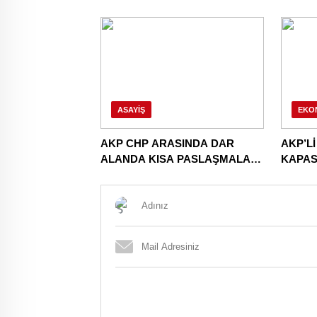
ASAYIŞ
EKO
AKP CHP ARASINDA DAR
AKP’Lİ
ALANDA KISA PASLAŞMALAR.
KAPAS
ERKEN SEÇİM YAPABİLİRİZ!
AÇIKL