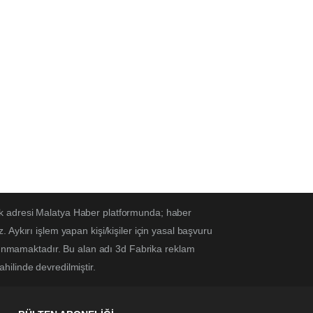
ek adresi Malatya Haber platformunda; haber
Aykırı işlem yapan kişi/kişiler için yasal başvuru
ulunmamaktadır. Bu alan adı 3d Fabrika reklam
ahilinde devredilmiştir.