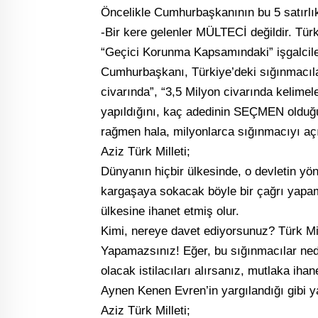
Öncelikle Cumhurbaşkanının bu 5 satırlı
-Bir kere gelenler MÜLTECİ değildir. Tür
“Geçici Korunma Kapsamındaki” işgalcile
Cumhurbaşkanı, Türkiye’deki sığınmacıla
civarında”, “3,5 Milyon civarında kelimel
yapıldığını, kaç adedinin SEÇMEN olduğu
rağmen hala, milyonlarca sığınmacıyı aç
Aziz Türk Milleti;
Dünyanın hiçbir ülkesinde, o devletin yöne
kargaşaya sokacak böyle bir çağrı yap
ülkesine ihanet etmiş olur.
Kimi, nereye davet ediyorsunuz? Türk Mi
Yapamazsınız! Eğer, bu sığınmacılar nede
olacak istilacıları alırsanız, mutlaka ihan
Aynen Kenen Evren’in yargılandığı gibi ya
Aziz Türk Milleti;