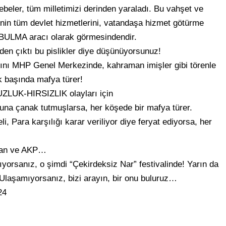
beler, tüm milletimizi derinden yaraladı. Bu vahşet ve
nin tüm devlet hizmetlerini, vatandaşa hizmet götürme
L BULMA aracı olarak görmesindendir.
den çıktı bu pislikler diye düşünüyorsunuz!
ını MHP Genel Merkezinde, kahraman imişler gibi törenle
 başında mafya türer!
ZLUK-HIRSIZLIK olayları için
na çanak tutmuşlarsa, her köşede bir mafya türer.
i, Para karşılığı karar veriliyor diye feryat ediyorsa, her
oğan ve AKP…
orsanız, o şimdi “Çekirdeksiz Nar” festivalinde! Yarın da
Ulaşamıyorsanız, bizi arayın, bir onu buluruz…
24