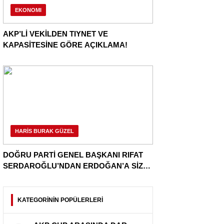
EKONOMI
AKP’Lİ VEKİLDEN TIYNET VE
KAPASİTESİNE GÖRE AÇIKLAMA!
HARİS BURAK GÜZEL
DOĞRU PARTİ GENEL BAŞKANI RIFAT
SERDAROĞLU’NDAN ERDOĞAN’A SİZ
HANGİ ÜLKENİN
CUMHURBAŞKANISINIZ!
KATEGORİNİN POPÜLERLERİ