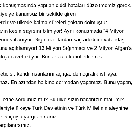
k konuşmasında yapılan ciddi hataları düzeltmemiz gerek.
kiye’ye kanunsuz bir şekilde giren
rdir ve ülkede kalma süreleri çoktan dolmuştur.
rın kesin sayısını bilmiyor! Aynı konuşmada “4 Milyon
erini kullanıyor. Sığınmacılardan kaç adedinin vatandaş
nu açıklamıyor! 13 Milyon Sığınmacı ve 2 Milyon Afgan’a
ıkça davet ediyor. Bunlar asla kabul edilemez…
ticisi, kendi insanlarını açlığa, demografik istilaya,
amaz. En azından halkına sormadan yapamaz. Bunu yapan,
lletine sordunuz mu? Bu ülke sizin babanızın malı mı?
niyle ülkeye Türk Devletinin ve Türk Milletinin aleyhine
et suçuyla yargılanırsınız.
rgılanırsınız.