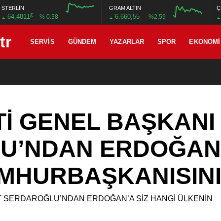
STERLİN
GRAM ALTIN
Ç
£
64,4811
6.660,55
% 0.38
%2,59
12:00
16:00
12:00
16:00
SERVIS
GÜNDEM
YAZARLAR
SPOR
EKONOMI
İ GENEL BAŞKANI 
’NDAN ERDOĞAN’A
MHURBAŞKANISINI