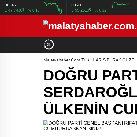
DOLAR
EURO
$
€
47,7436
55,2510
% 0.18
% 0.32
12:00
16:00
12:00
16:00
Malatyahaber.com.tr
HARİS BURAK GÜZEL
DOĞRU PART
SERDAROĞLU
ÜLKENİN CU