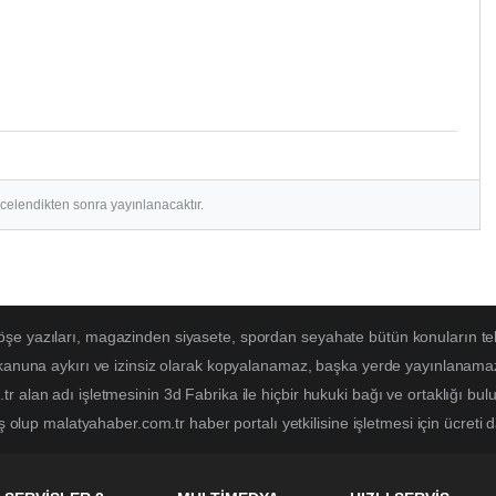
ncelendikten sonra yayınlanacaktır.
öşe yazıları, magazinden siyasete, spordan seyahate bütün konuların t
 kanuna aykırı ve izinsiz olarak kopyalanamaz, başka yerde yayınlanamaz. 
r alan adı işletmesinin 3d Fabrika ile hiçbir hukuki bağı ve ortaklığı b
ş olup malatyahaber.com.tr haber portalı yetkilisine işletmesi için ücreti d