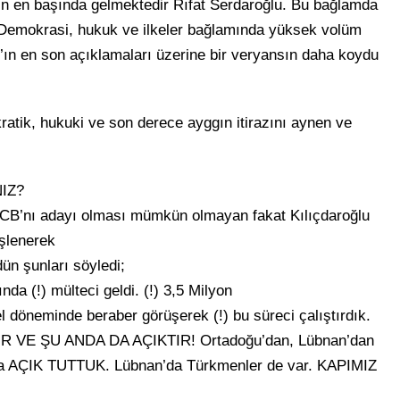
rin en başında gelmektedir Rıfat Serdaroğlu. Bu bağlamda
, Demokrasi, hukuk ve ilkeler bağlamında yüksek volüm
an’ın en son açıklamaları üzerine bir veryansın daha koydu
atik, hukuki ve son derece ayggın itirazını aynen ve
IZ?
B’nı adayı olması mümkün olmayan fakat Kılıçdaroğlu
işlenerek
ün şunları söyledi;
nda (!) mülteci geldi. (!) 3,5 Milyon
l döneminde beraber görüşerek (!) bu süreci çalıştırdık.
VE ŞU ANDA DA AÇIKTIR! Ortadoğu’dan, Lübnan’dan
ara AÇIK TUTTUK. Lübnan’da Türkmenler de var. KAPIMIZ