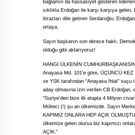
bağlamın da hassasiyet gösteren liderle
sıklıkla Erdoğan ile karşı karşıya gelen
itirazları dile getiren Serdaroğlu; Erdoğ
ortaya.
Sayın başkanın son derece haklı, Demokr
olduğu gibi aktarıyoruz!
HANGİ ÜLKENİN CUMHURBAŞKANISIN
Anayasa Md. 101’e göre, ÜÇÜNCÜ KEZ C
ve YSK tarafından “Anayasa İhlal” suçu 
aday olmasına izin verilen CB Erdoğan, d
“Suriye’den bize ilk etapta 4 Milyon civarı
Mülteci (!) şu an ülkemizde. Sayın Merke
KAPIMIZ ONLARA HEP AÇIK OLMUŞTUR 
ülkemize gelen olursa biz kapımızı onl
AÇIK.”