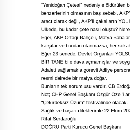
“Yenidoğan Çetesi” nedeniyle öldürülen be
benzerlerinin olmasının baş sebebi, AKP’
aracı olarak değil, AKP’li çakalların YO
Ülkede, bu kadar çete nasıl oluştu? Nere
Eğer, AKP Ortağı Bahçeli, Mafya Babalar
karşılar ve bundan utanmazsa, her sokak
Eğer 23 senede, Devlet Organları YOLSU
BİR TANE bile dava açmamışlar ve soygu
Adaleti sağlamakla görevli Adliye personel
resmi dairede bir mafya doğar.
Bunların tek sorumlusu vardır. CB Erd
Not; CHP Genel Başkanı Özgür Özel’i arıy
“Çekirdeksiz Üzüm” festivalinde olacak. 
Sağlık ve başarı dileklerimle 22 Ekim 20
Rifat Serdaroğlu
DOĞRU Parti Kurucu Genel Başkanı