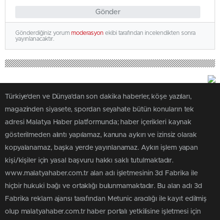
Gönder
Gönderdiğiniz yorum
moderasyon
ekibi tarafından incelendikten sonra
yayınlanacaktır.
Türkiye'den ve Dünya’dan son dakika haberler, köşe yazıları,
magazinden siyasete, spordan seyahate bütün konuların tek
adresi Malatya Haber platformunda; haber içerikleri kaynak
gösterilmeden alıntı yapılamaz, kanuna aykırı ve izinsiz olarak
kopyalanamaz, başka yerde yayınlanamaz. Aykırı işlem yapan
kişi/kişiler için yasal başvuru hakkı saklı tutulmaktadır.
www.malatyahaber.com.tr alan adı işletmesinin 3d Fabrika ile
hiçbir hukuki bağı ve ortaklığı bulunmamaktadır. Bu alan adı 3d
Fabrika reklam ajansı tarafından Metunic aracılığı ile kayıt edilmiş
olup malatyahaber.com.tr haber portalı yetkilisine işletmesi için