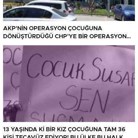
AKP’NİN OPERASYON ÇOCUĞUNA
DÖNÜŞTÜRDÜĞÜ CHP’YE BİR OPERASYON
DAHA!
13 YAŞINDA Kİ BİR KIZ ÇOCUĞUNA TAM 36
KİŞİ TECAVÜZ EDİYOR! BU ÜLKE BU HALK