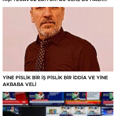
NEREYE SAVRULDU NASIL SAVRULDU!
YİNE PİSLİK BİR İŞ PİSLİK BİR İDDİA VE YİNE
AKBABA VELİ