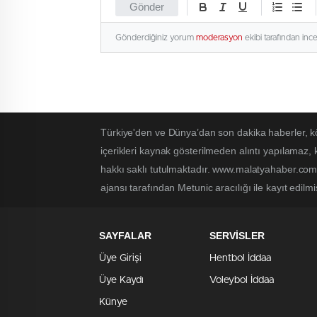
Gönder
Gönderdiğiniz yorum
moderasyon
ekibi tarafından inc
Türkiye'den ve Dünya’dan son dakika haberler, k
içerikleri kaynak gösterilmeden alıntı yapılamaz,
hakkı saklı tutulmaktadır. www.malatyahaber.com.t
ajansı tarafından Metunic aracılığı ile kayıt edilmi
SAYFALAR
SERVİSLER
Üye Girişi
Hentbol İddaa
Üye Kaydı
Voleybol İddaa
Künye