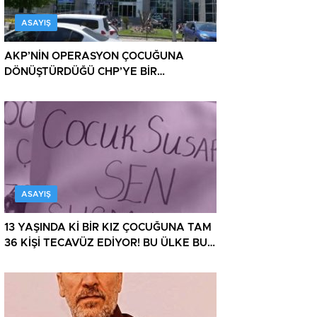
ASAYIŞ
AKP’NİN OPERASYON ÇOCUĞUNA
DÖNÜŞTÜRDÜĞÜ CHP’YE BİR
OPERASYON DAHA!
ASAYIŞ
13 YAŞINDA Kİ BİR KIZ ÇOCUĞUNA TAM
36 KİŞİ TECAVÜZ EDİYOR! BU ÜLKE BU
HALK NEREYE SAVRULDU NASIL
SAVRULDU!