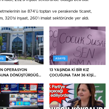
letmelerinin ise 874’ü toptan ve perakende ticaret,
mı, 320’si inşaat, 260’ı imalat sektöründe yer aldı.
YIŞ
ASAYIŞ
İN OPERASYON
13 YAŞINDA Kİ BİR KIZ
ĞUNA DÖNÜŞTÜRDÜĞÜ
ÇOCUĞUNA TAM 36 KİŞİ
E BİR OPERASYON
TECAVÜZ EDİYOR! BU ÜLKE
BU HALK NEREYE SAVRULDU
NASIL SAVRULDU!