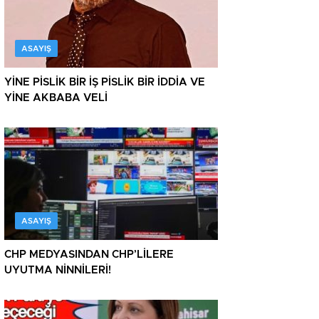
ASAYIŞ
YİNE PİSLİK BİR İŞ PİSLİK BİR İDDİA VE
YİNE AKBABA VELİ
ASAYIŞ
CHP MEDYASINDAN CHP’LİLERE
UYUTMA NİNNİLERİ!