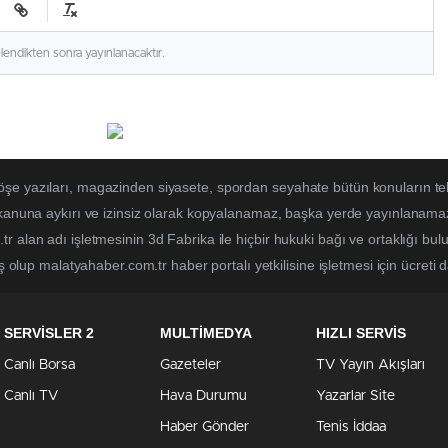
elendikten sonra yayınlanacaktır.
öşe yazıları, magazinden siyasete, spordan seyahate bütün konuların t
 kanuna aykırı ve izinsiz olarak kopyalanamaz, başka yerde yayınlanamaz. 
r alan adı işletmesinin 3d Fabrika ile hiçbir hukuki bağı ve ortaklığı b
ş olup malatyahaber.com.tr haber portalı yetkilisine işletmesi için ücreti d
SERVİSLER 2
MULTİMEDYA
HIZLI SERVİS
Canlı Borsa
Gazeteler
TV Yayın Akışları
Canlı TV
Hava Durumu
Yazarlar Site
Haber Gönder
Tenis İddaa