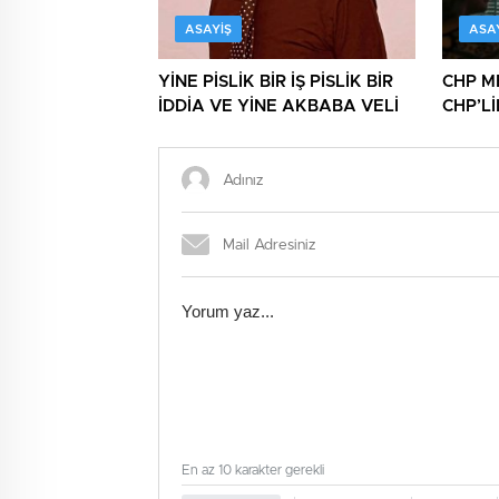
ASAYIŞ
ASA
YİNE PİSLİK BİR İŞ PİSLİK BİR
CHP M
İDDİA VE YİNE AKBABA VELİ
CHP’L
NİNNİL
En az 10 karakter gerekli