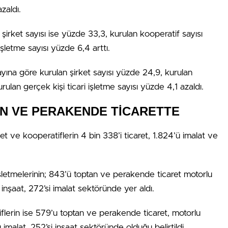
zaldı.
irket sayısı ise yüzde 33,3, kurulan kooperatif sayısı
şletme sayısı yüzde 6,4 arttı.
 ayına göre kurulan şirket sayısı yüzde 24,9, kurulan
ulan gerçek kişi ticari işletme sayısı yüzde 4,1 azaldı.
N VE PERAKENDE TİCARETTE
 ve kooperatiflerin 4 bin 338’i ticaret, 1.824’ü imalat ve
şletmelerinin; 843’ü toptan ve perakende ticaret motorlu
u inşaat, 272’si imalat sektöründe yer aldı.
lerin ise 579’u toptan ve perakende ticaret, motorlu
ü imalat, 252’si inşaat sektöründe olduğu belirtildi.