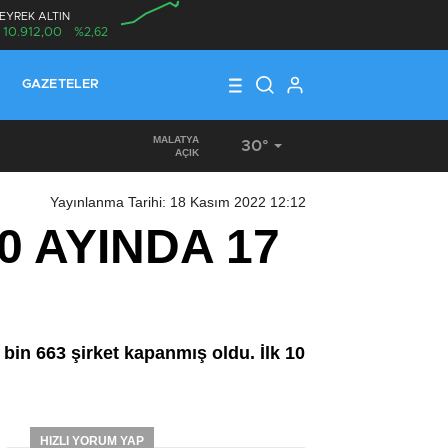
EYREK ALTIN
10.912,00
%2,62
00:00
GAZETELER
MALATYA
30°
16:56
/
KORKUNÇ VE ORGANİZE HIRSIZLIK
AÇIK
Yayınlanma Tarihi: 18 Kasım 2022 12:12
10 AYINDA 17
 bin 663 şirket kapanmış oldu. İlk 10
HIZLI YORUM YAP