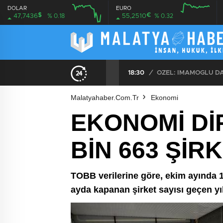
DOLAR
EURO
$
€
47,7436
% 0.18
55,2510
% 0.32
12:00
16:00
12:00
16:00
18:30
/
Malatyahaber.com.tr
Ekonomi
EKONOMİ DİP 
BİN 663 ŞİRK
TOBB verilerine göre, ekim ayında 17
ayda kapanan şirket sayısı geçen yı