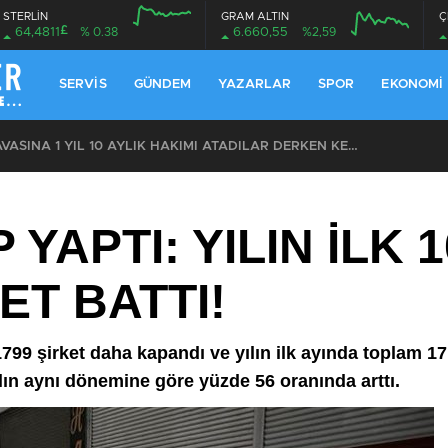
STERLİN
GRAM ALTIN
Ç
£
64,4811
% 0.38
6.660,55
%2,59
12:00
16:00
12:00
16:00
SERVIS
GÜNDEM
YAZARLAR
SPOR
EKONOMI
ÖZEL: İMAMOĞLU DAVASINA 1 YIL 10 AYLIK HAKİMİ ATADILAR DERKEN KENDİSİNİ KANTARA KOYDUĞUNUN ELBETTE FARKINDA!
YAPTI: YILIN İLK 
ET BATTI!
99 şirket daha kapandı ve yılın ilk ayında toplam 17
lın aynı dönemine göre yüzde 56 oranında arttı.