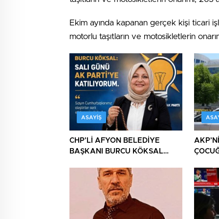
Ekim ayında kapanan gerçek kişi ticari iş
motorlu taşıtların ve motosikletlerin onarı
ASAYIŞ
ASA
CHP’Lİ AFYON BELEDİYE
AKP’N
BAŞKANI BURCU KÖKSAL
ÇOCU
AKP’YE GİDERKEN
CHP’Y
BELEDİYEYİ DE GÖTÜRÜYOR!
DAHA!