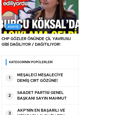
ASAYIŞ
CHP GÖZLER ÖNÜNDE ÇİL YAVRUSU
GİBİ DAĞILIYOR / DAĞITILIYOR!
KATEGORİNİN POPÜLERLERİ
MEŞALECİ MEŞALECİYE
1
DEMİŞ CIRT GÖZÜNE!
SAADET PARTİSİ GENEL
2
BAŞKANI SAYIN MAHMUT
ARIKAN ” BU ÜLKE SAHİPSİZ
DEĞİL ”
AKP’NİN EN BAŞARILI VE
3