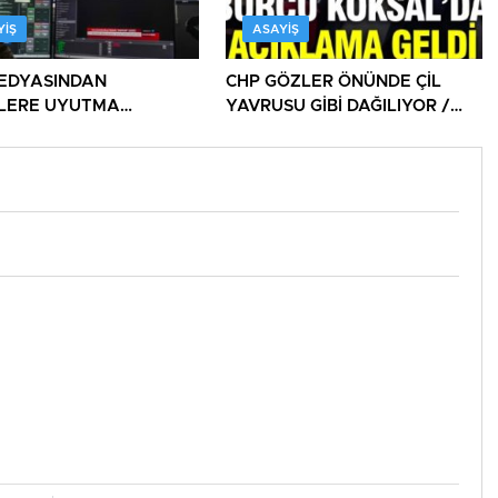
YIŞ
ASAYIŞ
EDYASINDAN
CHP GÖZLER ÖNÜNDE ÇİL
İLERE UYUTMA
YAVRUSU GİBİ DAĞILIYOR /
ERİ!
DAĞITILIYOR!