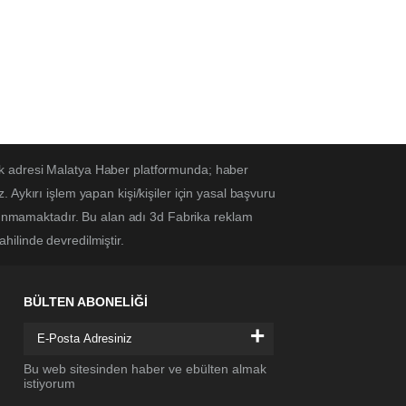
ek adresi Malatya Haber platformunda; haber
Aykırı işlem yapan kişi/kişiler için yasal başvuru
ulunmamaktadır. Bu alan adı 3d Fabrika reklam
ahilinde devredilmiştir.
BÜLTEN ABONELİĞİ
+
Bu web sitesinden haber ve ebülten almak
istiyorum