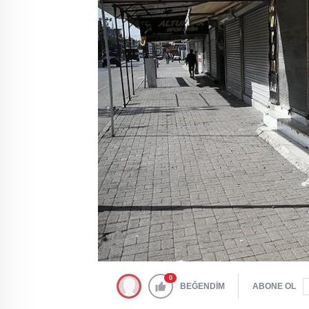
0
BEĞENDİM
ABONE OL