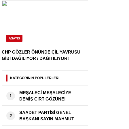
ASAYIŞ
CHP GÖZLER ÖNÜNDE ÇİL YAVRUSU
GİBİ DAĞILIYOR / DAĞITILIYOR!
KATEGORİNİN POPÜLERLERİ
MEŞALECİ MEŞALECİYE
1
DEMİŞ CIRT GÖZÜNE!
SAADET PARTİSİ GENEL
2
BAŞKANI SAYIN MAHMUT
ARIKAN ” BU ÜLKE SAHİPSİZ