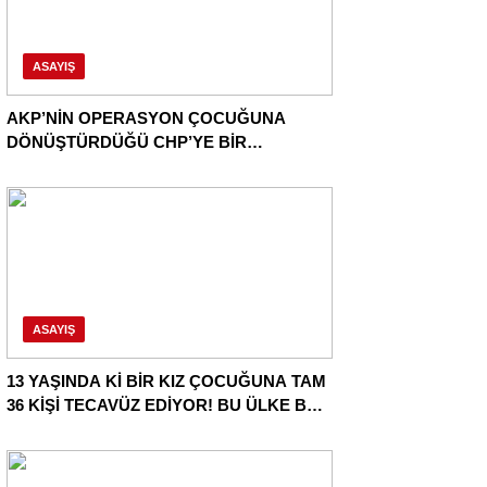
ASAYIŞ
AKP’NİN OPERASYON ÇOCUĞUNA
DÖNÜŞTÜRDÜĞÜ CHP’YE BİR
OPERASYON DAHA!
ASAYIŞ
13 YAŞINDA Kİ BİR KIZ ÇOCUĞUNA TAM
36 KİŞİ TECAVÜZ EDİYOR! BU ÜLKE BU
HALK NEREYE SAVRULDU NASIL
SAVRULDU!