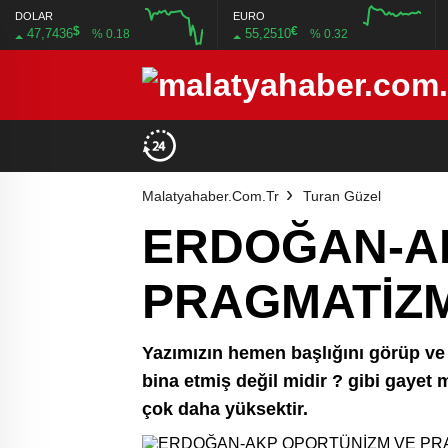
DOLAR
EURO
$
€
47,7436
55,2510
% 0.18
% 0.32
12:00
16:00
12:00
16:00
Malatyahaber.com.tr
Turan Güzel
ERDOĞAN-A
PRAGMATİZ
Yazımızın hemen başlığını görüp ve 
bina etmiş değil midir ? gibi gayet m
çok daha yüksektir.