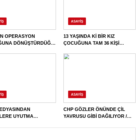
IŞ
ASAYIŞ
İN OPERASYON
13 YAŞINDA Kİ BİR KIZ
ĞUNA DÖNÜŞTÜRDÜĞÜ
ÇOCUĞUNA TAM 36 KİŞİ
E BİR OPERASYON
TECAVÜZ EDİYOR! BU ÜLKE
BU HALK NEREYE SAVRULDU
NASIL SAVRULDU!
IŞ
ASAYIŞ
EDYASINDAN
CHP GÖZLER ÖNÜNDE ÇİL
İLERE UYUTMA
YAVRUSU GİBİ DAĞILIYOR /
ERİ!
DAĞITILIYOR!