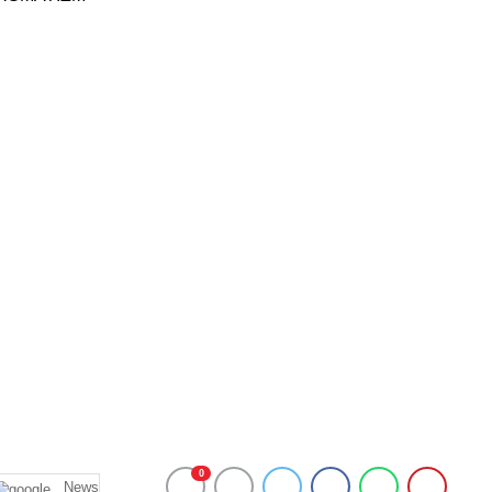
0
News