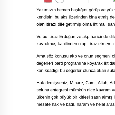
Yazımızın hemen başlığını görüp ve yükse
kendisini bu aks üzerinden bina etmiş değ
olan itirazı dile getirmiş olma ihtimali s
Ve bu itiraz Erdoğan ve akp haricinde dil
kavrulmuş kabilinden olup itiraz etmemi
Ama söz konusu akp ve onun seçmeni olunc
değerleri parti programına koyarak iktid
kanıksadığı bu değerler olunca akan sul
Hak demişseniz, Minare, Cami, Allah, Ad
soluna entegresi mümkün nice kavram var
ülkenin çok büyük bir kitlesi satın almış
mesafe hak ve batıl, haram ve helal arası