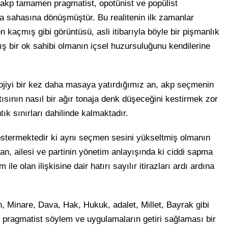
akp tamamen pragmatist, opotünist ve popülist
a sahasına dönüşmüştür. Bu realitenin ilk zamanlar
kaçmış gibi görüntüsü, asli itibarıyla böyle bir pişmanlık
ış bir ok sahibi olmanın içsel huzursuluğunu kendilerine
olojiyi bir kez daha masaya yatırdığımız an, akp seçmenin
ısının nasıl bir ağır tonaja denk düşeceğini kestirmek zor
k sınırları dahilinde kalmaktadır.
stermektedir ki aynı seçmen sesini yükseltmiş olmanın
an, ailesi ve partinin yönetim anlayışında ki ciddi sapma
e olan ilişkisine dair hatırı sayılır itirazları ardı ardına
, Minare, Dava, Hak, Hukuk, adalet, Millet, Bayrak gibi
e pragmatist söylem ve uygulamaların getiri sağlaması bir