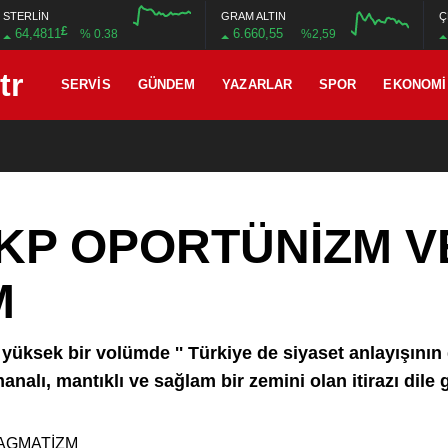
STERLİN
GRAM ALTIN
Ç
£
64,4811
6.660,55
% 0.38
%2,59
12:00
16:00
12:00
16:00
SERVIS
GÜNDEM
YAZARLAR
SPOR
EKONOMI
KP OPORTÜNİZM V
M
yüksek bir volümde '' Türkiye de siyaset anlayışının
analı, mantıklı ve sağlam bir zemini olan itirazı dile