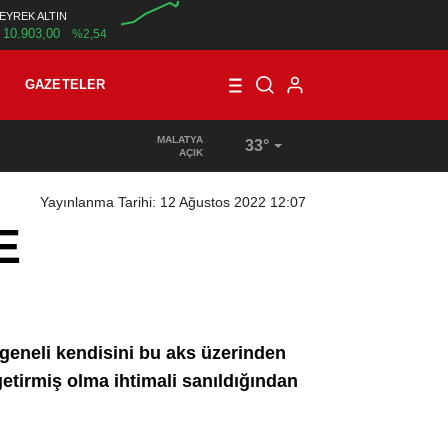
EYREK ALTIN
10.903,00
%2,54
00:00
GAZETELER
MALATYA
33°
AÇIK
Yayınlanma Tarihi: 12 Ağustos 2022 12:07
E
 geneli kendisini bu aks üzerinden
 getirmiş olma ihtimali sanıldığından