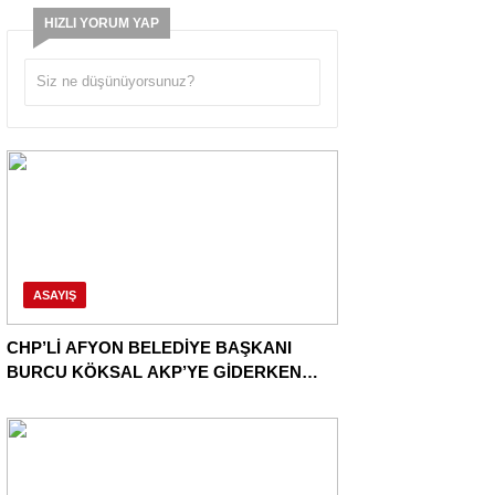
HIZLI YORUM YAP
ASAYIŞ
CHP’Lİ AFYON BELEDİYE BAŞKANI
BURCU KÖKSAL AKP’YE GİDERKEN
BELEDİYEYİ DE GÖTÜRÜYOR!