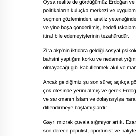
Oysa realite de gördüğümüz Erdoğan ve 
politikaların kuluçka merkezi ve uygulam
seçmen gözleminden, analiz yeteneğinden 
ve yine boşa gönderilmiş, hedefi ıskalam
itiraf bile edemeyişlerinin tezahürüdür.
Zira akp’nin iktidara geldiği sosyal psik
bahsini yaptığım korku ve nedamet yığınt
olmayacağı gibi kabullenmek akıl ve mantı
Ancak geldiğimiz şu son süreç açıkça gö
çok ötesinde yerini almış ve gerek Erdoğ
ve sarkmanın İslam ve dolayısıylşa haram il
dillendirmeye başlamışlardır.
Gayri mızrak çuvala sığmıyor artık. Ezan
son derece popülist, oportünist ve haliyl