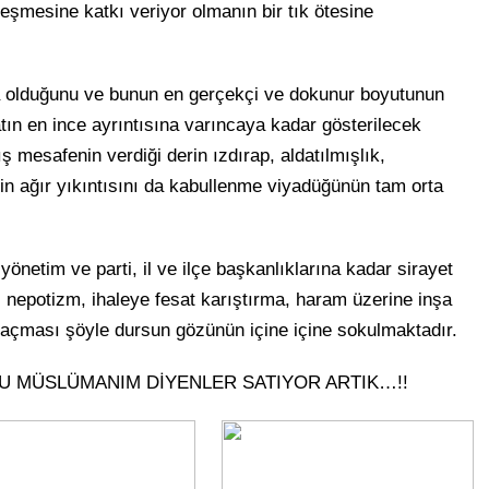
eşmesine katkı veriyor olmanın bir tık ötesine
a olduğunu ve bunun en gerçekçi ve dokunur boyutunun
ın en ince ayrıntısına varıncaya kadar gösterilecek
ş mesafenin verdiği derin ızdırap, aldatılmışlık,
iğin ağır yıkıntısını da kabullenme viyadüğünün tam orta
önetim ve parti, il ve ilçe başkanlıklarına kadar sirayet
k, nepotizm, ihaleye fesat karıştırma, haram üzerine inşa
açması şöyle dursun gözünün içine içine sokulmaktadır.
 MÜSLÜMANIM DİYENLER SATIYOR ARTIK…!!