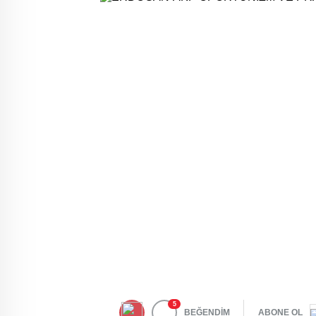
5
BEĞENDİM
ABONE OL