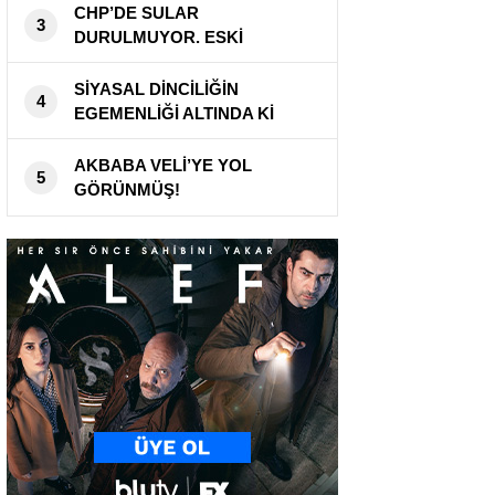
DEĞİL ”
CHP’DE SULAR
3
DURULMUYOR. ESKİ
DELEGELERDEN CHP
KURULTAY’INA BİR KEZ DAHA
SİYASAL DİNCİLİĞİN
4
İPTAL DAVASI!
EGEMENLİĞİ ALTINDA Kİ
ÜLKENİN SAĞLIK MÜDÜRÜNE
VARINCAYA KADAR HIRSIZ!
AKBABA VELİ’YE YOL
5
GÖRÜNMÜŞ!