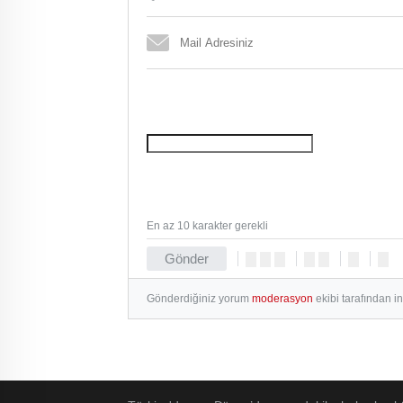
En az 10 karakter gerekli
Gönder
Gönderdiğiniz yorum
moderasyon
ekibi tarafından i