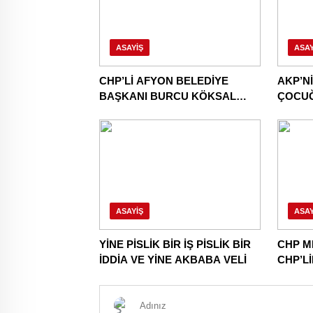
ASAYIŞ
ASAY
CHP’Lİ AFYON BELEDİYE
AKP’N
BAŞKANI BURCU KÖKSAL
ÇOCU
AKP’YE GİDERKEN
CHP’Y
BELEDİYEYİ DE GÖTÜRÜYOR!
DAHA!
ASAYIŞ
ASAY
YİNE PİSLİK BİR İŞ PİSLİK BİR
CHP M
İDDİA VE YİNE AKBABA VELİ
CHP’L
NİNNİL