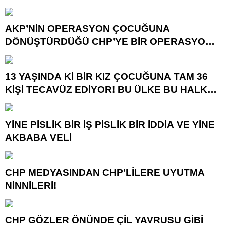
GÖTÜRÜYOR!
AKP’NİN OPERASYON ÇOCUĞUNA
DÖNÜŞTÜRDÜĞÜ CHP’YE BİR OPERASYON
DAHA!
13 YAŞINDA Kİ BİR KIZ ÇOCUĞUNA TAM 36
KİŞİ TECAVÜZ EDİYOR! BU ÜLKE BU HALK
NEREYE SAVRULDU NASIL SAVRULDU!
YİNE PİSLİK BİR İŞ PİSLİK BİR İDDİA VE YİNE
AKBABA VELİ
CHP MEDYASINDAN CHP’LİLERE UYUTMA
NİNNİLERİ!
CHP GÖZLER ÖNÜNDE ÇİL YAVRUSU GİBİ