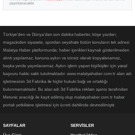
yayınlanacaktır.
Türkiye'den ve Dünya’dan son dakika haberler, köşe yazıları,
magazinden siyasete, spordan seyahate bütün konuların tek adresi
Malatya Haber platformunda; haber içerikleri kaynak gösterilmeden
alıntı yapılamaz, kanuna aykırı ve izinsiz olarak kopyalanamaz,
başka yerde yayınlanamaz. Aykırı işlem yapan kişi/kişiler için yasal
başvuru hakkı saklı tutulmaktadır. www.malatyahaber.com.tr alan adı
işletmesinin 3d Fabrika ile hiçbir hukuki bağı ve ortaklığı
bulunmamaktadır. Bu alan adı 3d Fabrika reklam ajansı tarafından
Metunic aracılığı ile kayıt edilmiş olup malatyahaber.com.tr haber
portalı yetkilisine işletmesi için ücreti dahilinde devredilmiştir.
SAYFALAR
SERVİSLER