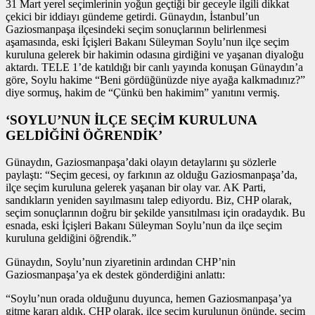
31 Mart yerel seçimlerinin yoğun geçtiği bir geceyle ilgili dikkat
çekici bir iddiayı gündeme getirdi. Günaydın, İstanbul’un
Gaziosmanpaşa ilçesindeki seçim sonuçlarının belirlenmesi
aşamasında, eski İçişleri Bakanı Süleyman Soylu’nun ilçe seçim
kuruluna gelerek bir hakimin odasına girdiğini ve yaşanan diyaloğu
aktardı. TELE 1’de katıldığı bir canlı yayında konuşan Günaydın’a
göre, Soylu hakime “Beni gördüğünüzde niye ayağa kalkmadınız?”
diye sormuş, hakim de “Çünkü ben hakimim” yanıtını vermiş.
‘SOYLU’NUN İLÇE SEÇİM KURULUNA
GELDİĞİNİ ÖĞRENDİK’
Günaydın, Gaziosmanpaşa’daki olayın detaylarını şu sözlerle
paylaştı: “Seçim gecesi, oy farkının az olduğu Gaziosmanpaşa’da,
ilçe seçim kuruluna gelerek yaşanan bir olay var. AK Parti,
sandıkların yeniden sayılmasını talep ediyordu. Biz, CHP olarak,
seçim sonuçlarının doğru bir şekilde yansıtılması için oradaydık. Bu
esnada, eski İçişleri Bakanı Süleyman Soylu’nun da ilçe seçim
kuruluna geldiğini öğrendik.”
Günaydın, Soylu’nun ziyaretinin ardından CHP’nin
Gaziosmanpaşa’ya ek destek gönderdiğini anlattı:
“Soylu’nun orada olduğunu duyunca, hemen Gaziosmanpaşa’ya
gitme kararı aldık. CHP olarak, ilçe seçim kurulunun önünde, seçim