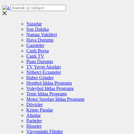
Yazarlar
Son Dakika
Namaz Vakitleri
Hava Durumu
Gazeteler
Canlı Borsa
Canlı TV
Puan Durumu
TV Yayın Akışları
Nöbetçi Eczaneler
Haber Gönder
Hentbol İddaa Programı
Voleybol İddaa Programı
Tenis İddaa Programı
Motor Sporları İddaa Programı
Dövizler
Kripto Paralar
Altınlar
Pariteler
Hisseler
Vizyondaki Filmler