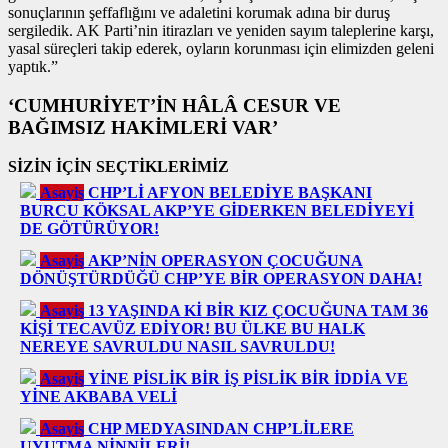
sonuçlarının şeffaflığını ve adaletini korumak adına bir duruş
sergiledik. AK Parti’nin itirazları ve yeniden sayım taleplerine karşı,
yasal süreçleri takip ederek, oyların korunması için elimizden geleni
yaptık.”
‘CUMHURİYET’İN HÂLÂ CESUR VE
BAĞIMSIZ HAKİMLERİ VAR’
SİZİN İÇİN SEÇTİKLERİMİZ
Asayiş
CHP’Lİ AFYON BELEDİYE BAŞKANI
BURCU KÖKSAL AKP’YE GİDERKEN BELEDİYEYİ
DE GÖTÜRÜYOR!
Asayiş
AKP’NİN OPERASYON ÇOCUĞUNA
DÖNÜŞTÜRDÜĞÜ CHP’YE BİR OPERASYON DAHA!
Asayiş
13 YAŞINDA Kİ BİR KIZ ÇOCUĞUNA TAM 36
KİŞİ TECAVÜZ EDİYOR! BU ÜLKE BU HALK
NEREYE SAVRULDU NASIL SAVRULDU!
Asayiş
YİNE PİSLİK BİR İŞ PİSLİK BİR İDDİA VE
YİNE AKBABA VELİ
Asayiş
CHP MEDYASINDAN CHP’LİLERE
UYUTMA NİNNİLERİ!