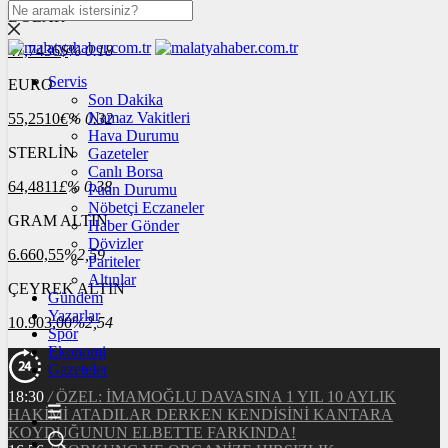
DOLAR
47,7436
$
% 0.18
Servis
EURO
Son Dakika
Namaz Vakitleri
55,2510
€
% 0.32
Hava Durumu
STERLİN
Gazeteler
Canlı Borsa
64,4811
£
% 0.38
Puan Durumu
Nöbetçi Eczaneler
GRAM ALTIN
Haber Gönder
Dövizler
6.660,55
%2,59
Pariteler
Altınlar
ÇEYREK ALTIN
Gündem
Yazarlar
10.903,00
%2,54
Spor
Ekonomi
Gazeteler
18:30
/
ÖZEL: İMAMOĞLU DAVASINA 1 YIL 10 AYLIK
HAKİMİ ATADILAR DERKEN KENDİSİNİ KANTARA
KOYDUĞUNUN ELBETTE FARKINDA!