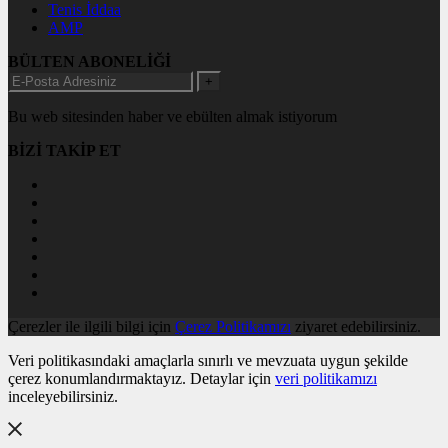
Tenis İddaa
AMP
BÜLTEN ABONELİĞİ
+
Bu web sitesinden haber ve ebülten almak istiyorum
BİZİ TAKİP ET
Çerezler ile ilgili bilgi için
Çerez Politikamızı
ziyaret edebilirsiniz.
Veri politikasındaki amaçlarla sınırlı ve mevzuata uygun şekilde
çerez konumlandırmaktayız. Detaylar için
veri politikamızı
inceleyebilirsiniz.