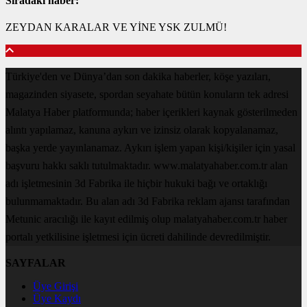
Sıradaki haber:
ZEYDAN KARALAR VE YİNE YSK ZULMÜ!
Türkiye'den ve Dünya’dan son dakika haberler, köşe yazıları,
magazinden siyasete, spordan seyahate bütün konuların tek adresi
Malatya Haber platformunda; haber içerikleri kaynak gösterilmeden
alıntı yapılamaz, kanuna aykırı ve izinsiz olarak kopyalanamaz,
başka yerde yayınlanamaz. Aykırı işlem yapan kişi/kişiler için yasal
başvuru hakkı saklı tutulmaktadır. www.malatyahaber.com.tr alan
adı işletmesinin 3d Fabrika ile hiçbir hukuki bağı ve ortaklığı
bulunmamaktadır. Bu alan adı 3d Fabrika reklam ajansı tarafından
Metunic aracılığı ile kayıt edilmiş olup malatyahaber.com.tr haber
portalı yetkilisine işletmesi için ücreti dahilinde devredilmiştir.
SAYFALAR
Üye Girişi
Üye Kaydı