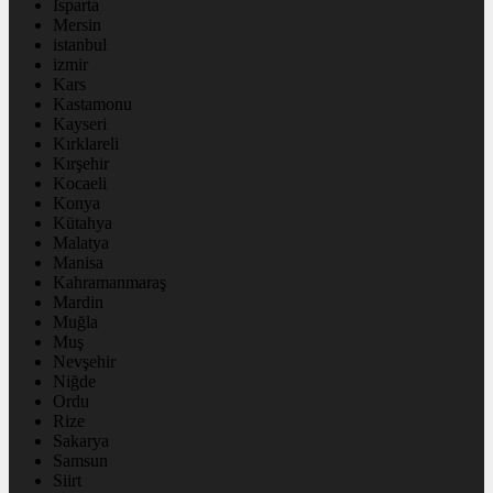
Isparta
Mersin
istanbul
izmir
Kars
Kastamonu
Kayseri
Kırklareli
Kırşehir
Kocaeli
Konya
Kütahya
Malatya
Manisa
Kahramanmaraş
Mardin
Muğla
Muş
Nevşehir
Niğde
Ordu
Rize
Sakarya
Samsun
Siirt