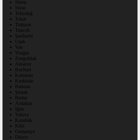
Sinop
Sivas
Tekirdağ
Tokat
Trabzon
Tunceli
Şanlıurfa
Uşak
Van
Yozgat
Zonguldak
Aksaray
Bayburt
Karaman
Kırıkkale
Batman
Şırnak
Bartın
Ardahan
Iğdır
Yalova
Karabük
Kilis
Osmaniye
Düzce