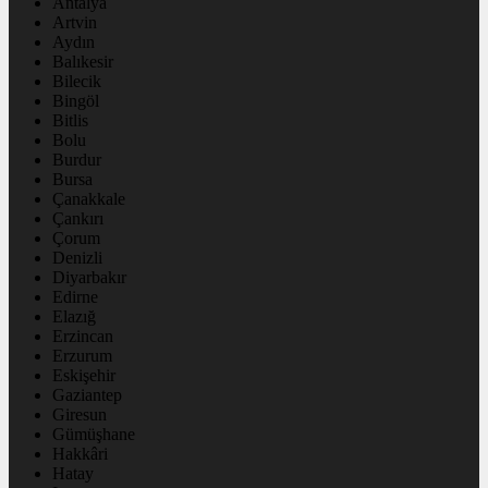
Antalya
Artvin
Aydın
Balıkesir
Bilecik
Bingöl
Bitlis
Bolu
Burdur
Bursa
Çanakkale
Çankırı
Çorum
Denizli
Diyarbakır
Edirne
Elazığ
Erzincan
Erzurum
Eskişehir
Gaziantep
Giresun
Gümüşhane
Hakkâri
Hatay