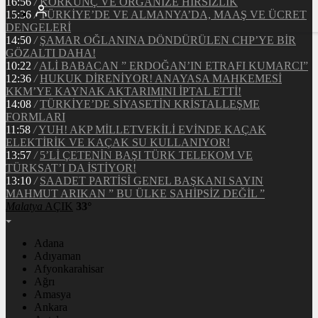
16:56
/
KORKUNÇ VE ORGANİZE HIRSIZLIK
15:36
/
TÜRKİYE’DE VE ALMANYA’DA, MAAŞ VE ÜCRET
DENGELERİ
14:50
/
ŞAMAR OĞLANINA DÖNDÜRÜLEN CHP’YE BİR
GÖZALTI DAHA!
10:22
/
ALİ BABACAN ” ERDOĞAN’IN ETRAFI KUMARCI”
12:36
/
HUKUK DİRENİYOR! ANAYASA MAHKEMESİ
KKM’YE KAYNAK AKTARIMINI İPTAL ETTİ!
14:08
/
TÜRKİYE’DE SİYASETİN KRİSTALLEŞME
FORMLARI
11:58
/
YUH! AKP MİLLETVEKİLİ EVİNDE KAÇAK
ELEKTİRİK VE KAÇAK SU KULLANIYOR!
13:57
/
5’Lİ ÇETENİN BAŞI TÜRK TELEKOM VE
TÜRKSAT’I DA İSTİYOR!
13:10
/
SAADET PARTİSİ GENEL BAŞKANI SAYIN
MAHMUT ARIKAN ” BU ÜLKE SAHİPSİZ DEĞİL ”
Malatya
AÇIK
33°
Adana
Adıyaman
Afyonkarahisar
Ağrı
Amasya
Ankara