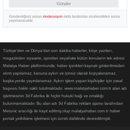
Gönder
Gönderdiğiniz yorum
moderasyon
ekibi tarafından incelendikten sonra
yayınlanacaktır.
Türkiye'den ve Dünya’dan son dakika haberler, köşe yazıları,
magazinden siyasete, spordan seyahate bütün konuların tek adresi
Malatya Haber platformunda; haber içerikleri kaynak gösterilmeden
alıntı yapılamaz, kanuna aykırı ve izinsiz olarak kopyalanamaz,
başka yerde yayınlanamaz. Aykırı işlem yapan kişi/kişiler için yasal
başvuru hakkı saklı tutulmaktadır. www.malatyahaber.com.tr alan adı
işletmesinin 3d Fabrika ile hiçbir hukuki bağı ve ortaklığı
bulunmamaktadır. Bu alan adı 3d Fabrika reklam ajansı tarafından
Metunic aracılığı ile kayıt edilmiş olup malatyahaber.com.tr haber
portalı yetkilisine işletmesi için ücreti dahilinde devredilmiştir.