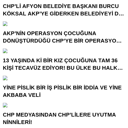
CHP’Lİ AFYON BELEDİYE BAŞKANI BURCU
KÖKSAL AKP’YE GİDERKEN BELEDİYEYİ DE
GÖTÜRÜYOR!
AKP’NİN OPERASYON ÇOCUĞUNA
DÖNÜŞTÜRDÜĞÜ CHP’YE BİR OPERASYON
DAHA!
13 YAŞINDA Kİ BİR KIZ ÇOCUĞUNA TAM 36
KİŞİ TECAVÜZ EDİYOR! BU ÜLKE BU HALK
NEREYE SAVRULDU NASIL SAVRULDU!
YİNE PİSLİK BİR İŞ PİSLİK BİR İDDİA VE YİNE
AKBABA VELİ
CHP MEDYASINDAN CHP’LİLERE UYUTMA
NİNNİLERİ!