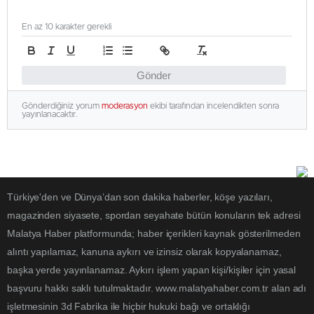
En az 10 karakter gerekli
Gönder
Gönderdiğiniz yorum
moderasyon
ekibi tarafından incelendikten sonra
yayınlanacaktır.
Türkiye'den ve Dünya’dan son dakika haberler, köşe yazıları,
magazinden siyasete, spordan seyahate bütün konuların tek adresi
Malatya Haber platformunda; haber içerikleri kaynak gösterilmeden
alıntı yapılamaz, kanuna aykırı ve izinsiz olarak kopyalanamaz,
başka yerde yayınlanamaz. Aykırı işlem yapan kişi/kişiler için yasal
başvuru hakkı saklı tutulmaktadır. www.malatyahaber.com.tr alan adı
işletmesinin 3d Fabrika ile hiçbir hukuki bağı ve ortaklığı