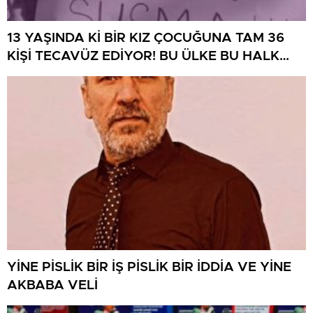
13 YAŞINDA Kİ BİR KIZ ÇOCUĞUNA TAM 36
KİŞİ TECAVÜZ EDİYOR! BU ÜLKE BU HALK
NEREYE SAVRULDU NASIL SAVRULDU!
YİNE PİSLİK BİR İŞ PİSLİK BİR İDDİA VE YİNE
AKBABA VELİ