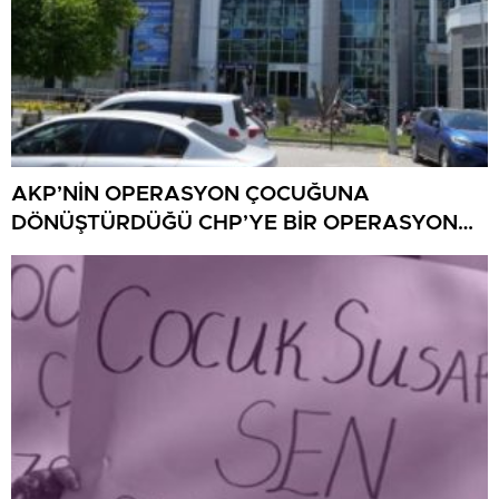
AKP’NİN OPERASYON ÇOCUĞUNA
DÖNÜŞTÜRDÜĞÜ CHP’YE BİR OPERASYON
DAHA!