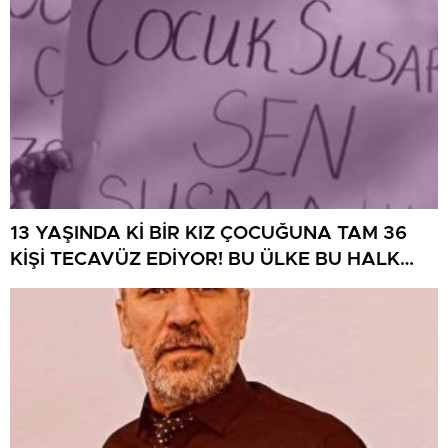
13 YAŞINDA Kİ BİR KIZ ÇOCUĞUNA TAM 36
KİŞİ TECAVÜZ EDİYOR! BU ÜLKE BU HALK
NEREYE SAVRULDU NASIL SAVRULDU!