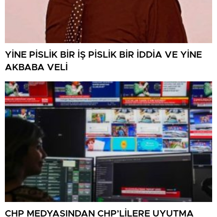
YİNE PİSLİK BİR İŞ PİSLİK BİR İDDİA VE YİNE
AKBABA VELİ
CHP MEDYASINDAN CHP’LİLERE UYUTMA