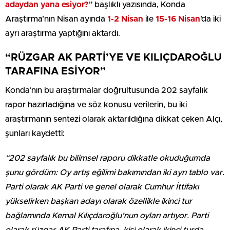
adaydan yana esiyor?
” başlıklı yazısında, Konda
Araştırma’nın Nisan ayında
1-2 Nisan
ile
15-16 Nisan
’da iki
ayrı araştırma yaptığını aktardı.
“RÜZGAR AK PARTİ’YE VE KILIÇDAROĞLU
TARAFINA ESİYOR”
Konda’nın bu araştırmalar doğrultusunda 202 sayfalık
rapor hazırladığına ve söz konusu verilerin, bu iki
araştırmanın sentezi olarak aktarıldığına dikkat çeken Alçı,
şunları kaydetti:
“202 sayfalık bu bilimsel raporu dikkatle okuduğumda
şunu gördüm: Oy artış eğilimi bakımından iki ayrı tablo var.
Parti olarak AK Parti ve genel olarak Cumhur İttifakı
yükselirken başkan adayı olarak özellikle ikinci tur
bağlamında Kemal Kılıçdaroğlu’nun oyları artıyor. Parti
olarak rüzgar AK Parti tarafına, kişi olarak ikinci turda