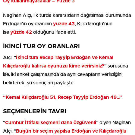
Oy kullanmayacaklar – Yüzde 3
Nagihan Alçı, ilk turda kararsızların dağıtılması durumunda
Erdoğan’ın oy oranının
yüzde 43
, Kılıçdaroğlu’nun
ise
yüzde 42
olduğunu ifade etti.
İKİNCİ TUR OY ORANLARI
Alçı, “
İkinci tura Recep Tayyip Erdoğan ve Kemal
Kılıçdaroğlu kalırsa oyunuzu kime verirsiniz?
” sorusuna
ise, iki anket çalışmasında da aynı cevapların verildiğini
belirterek, şu sonuçları paylaştı:
“Kemal Kılıçdaroğlu 51, Recep Tayyip Erdoğan 49…”
SEÇMENLERİN TAVRI
“
Cumhur İttifakı seçmeni daha özgüvenli
” diyen Nagihan
Alçı, “
Bugün bir seçim yapılsa Erdoğan ve Kılıçdaroğlu