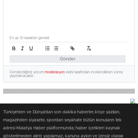
En az 10 karakter gerekli
Gönder
Gönderdiğiniz yorum
moderasyon
ekibi tarafından incelendikten sonra
yayınlanacaktır.
Türkiye'den ve Dünya’dan son dakika haberler, köşe yazıları,
magazinden siyasete, spordan seyahate bütün konuların tek
adresi Malatya Haber platformunda; haber içerikleri kaynak
gösterilmeden alıntı yapılamaz, kanuna aykırı ve izinsiz olarak