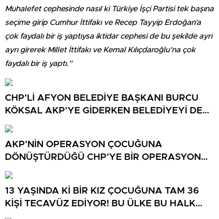
Muhalefet cephesinde nasıl ki Türkiye İşçi Partisi tek başına
seçime girip Cumhur İttifakı ve Recep Tayyip Erdoğan’a
çok faydalı bir iş yaptıysa iktidar cephesi de bu şekilde ayrı
ayrı girerek Millet İttifakı ve Kemal Kılıçdaroğlu’na çok
faydalı bir iş yaptı.”
CHP’Lİ AFYON BELEDİYE BAŞKANI BURCU
KÖKSAL AKP’YE GİDERKEN BELEDİYEYİ DE
GÖTÜRÜYOR!
AKP’NİN OPERASYON ÇOCUĞUNA
DÖNÜŞTÜRDÜĞÜ CHP’YE BİR OPERASYON
DAHA!
13 YAŞINDA Kİ BİR KIZ ÇOCUĞUNA TAM 36
KİŞİ TECAVÜZ EDİYOR! BU ÜLKE BU HALK
NEREYE SAVRULDU NASIL SAVRULDU!