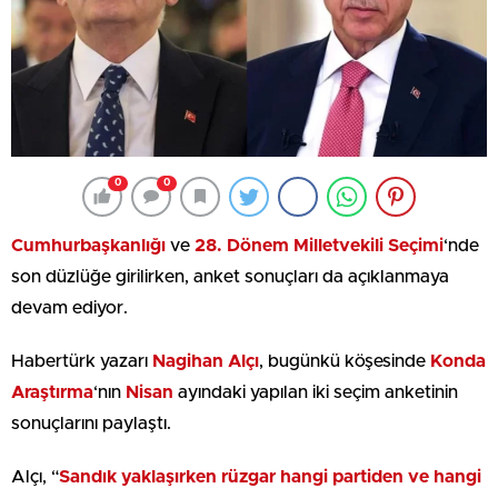
0
0
Cumhurbaşkanlığı
ve
28. Dönem Milletvekili Seçimi
‘nde
son düzlüğe girilirken, anket sonuçları da açıklanmaya
devam ediyor.
Habertürk yazarı
Nagihan Alçı
, bugünkü köşesinde
Konda
Araştırma
‘nın
Nisan
ayındaki yapılan iki seçim anketinin
sonuçlarını paylaştı.
Alçı, “
Sandık yaklaşırken rüzgar hangi partiden ve hangi