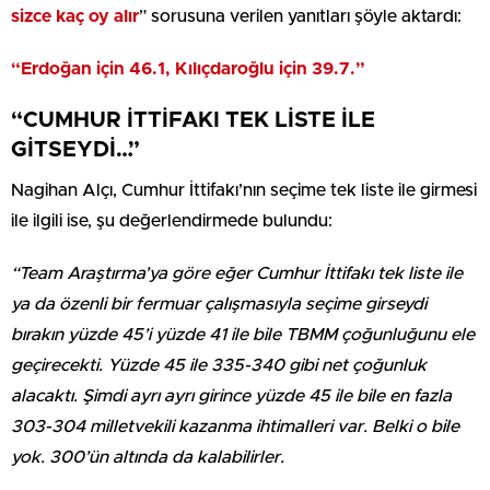
sizce kaç oy alır
” sorusuna verilen yanıtları şöyle aktardı:
“Erdoğan için 46.1, Kılıçdaroğlu için 39.7.”
“CUMHUR İTTİFAKI TEK LİSTE İLE
GİTSEYDİ…”
Nagihan Alçı, Cumhur İttifakı’nın seçime tek liste ile girmesi
ile ilgili ise, şu değerlendirmede bulundu:
“Team Araştırma’ya göre eğer Cumhur İttifakı tek liste ile
ya da özenli bir fermuar çalışmasıyla seçime girseydi
bırakın yüzde 45’i yüzde 41 ile bile TBMM çoğunluğunu ele
geçirecekti. Yüzde 45 ile 335-340 gibi net çoğunluk
alacaktı. Şimdi ayrı ayrı girince yüzde 45 ile bile en fazla
303-304 milletvekili kazanma ihtimalleri var. Belki o bile
yok. 300’ün altında da kalabilirler.