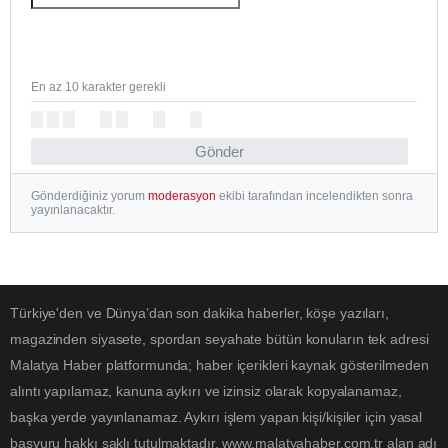
En az 10 karakter gerekli
Gönder
Gönderdiğiniz yorum
moderasyon
ekibi tarafından incelendikten sonra
yayınlanacaktır.
Türkiye'den ve Dünya’dan son dakika haberler, köşe yazıları,
magazinden siyasete, spordan seyahate bütün konuların tek adresi
Malatya Haber platformunda; haber içerikleri kaynak gösterilmeden
alıntı yapılamaz, kanuna aykırı ve izinsiz olarak kopyalanamaz,
başka yerde yayınlanamaz. Aykırı işlem yapan kişi/kişiler için yasal
başvuru hakkı saklı tutulmaktadır. www.malatyahaber.com.tr alan adı