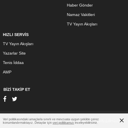
Haber Gönder
Namaz Vakitleri
TV Yayın Akışları
HIZLI SERVİS
TV Yayın Akışları
Yazarlar Site
Tenis İddaa
AMP
BİZİ TAKİP ET
Veri politikasındaki amaçlarla sınırlı ve mevzuata uygun şekilde çerez
Çerezler ile ilgili bilgi için
Çerez Politikamızı
ziyaret edebilirsiniz.
konumlandırmaktayız. Detaylar için
veri politikamızı
inceleyebilirsiniz.