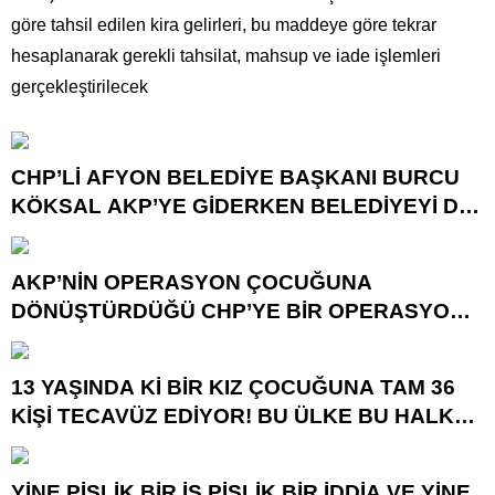
göre tahsil edilen kira gelirleri, bu maddeye göre tekrar
hesaplanarak gerekli tahsilat, mahsup ve iade işlemleri
gerçekleştirilecek
CHP’Lİ AFYON BELEDİYE BAŞKANI BURCU
KÖKSAL AKP’YE GİDERKEN BELEDİYEYİ DE
GÖTÜRÜYOR!
AKP’NİN OPERASYON ÇOCUĞUNA
DÖNÜŞTÜRDÜĞÜ CHP’YE BİR OPERASYON
DAHA!
13 YAŞINDA Kİ BİR KIZ ÇOCUĞUNA TAM 36
KİŞİ TECAVÜZ EDİYOR! BU ÜLKE BU HALK
NEREYE SAVRULDU NASIL SAVRULDU!
YİNE PİSLİK BİR İŞ PİSLİK BİR İDDİA VE YİNE