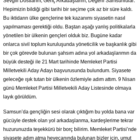
Sevgili Dostlarım, Genç Arkadaşlarım, Değerli Samsunlular:
Hepimizin bildiği gibi tarihi bir seçime çok az bir süre kaldı.
Bu iktidarın ülke gençlerine tek kazanımı siyasetin nasıl
yapılmaması gerektiği oldu. Baştan aşağı yanlış politikalarla
yönetilen bir ülkenin gençleri olduk biz. Bugüne kadar
onlarca sivil toplum kuruluşunda yöneticilik ve başkanlık gibi
bir çok görevde bulunan şahsım adına yol arkadaşlarımın da
büyük desteği ile 21 Mart tarihinde Memleket Partisi
Milletvekili Aday Adayı başvurusunda bulundum. Siyasete
geleceğe ışık tutan bir ülkenin özlemiyle adım attım. 9 Nisan
günü Memleket Partisi Milletvekili Aday Listesinde olmaya
layık görüldüm.
Samsun’da gençliğin sesi olarak çıktığım bu yolda bana var
gücüyle destek olan yol arkadaşlarıma, kardeşlerime tekrar
huzurunuzda teşekkürü bir borç bilirim. Memleket Partisi’nde
siyasete adım atma heyecanında bulunan bizler için, umut