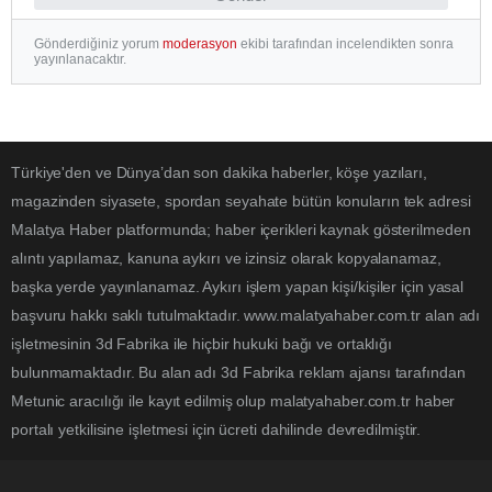
Gönderdiğiniz yorum
moderasyon
ekibi tarafından incelendikten sonra
yayınlanacaktır.
Türkiye'den ve Dünya’dan son dakika haberler, köşe yazıları,
magazinden siyasete, spordan seyahate bütün konuların tek adresi
Malatya Haber platformunda; haber içerikleri kaynak gösterilmeden
alıntı yapılamaz, kanuna aykırı ve izinsiz olarak kopyalanamaz,
başka yerde yayınlanamaz. Aykırı işlem yapan kişi/kişiler için yasal
başvuru hakkı saklı tutulmaktadır. www.malatyahaber.com.tr alan adı
işletmesinin 3d Fabrika ile hiçbir hukuki bağı ve ortaklığı
bulunmamaktadır. Bu alan adı 3d Fabrika reklam ajansı tarafından
Metunic aracılığı ile kayıt edilmiş olup malatyahaber.com.tr haber
portalı yetkilisine işletmesi için ücreti dahilinde devredilmiştir.