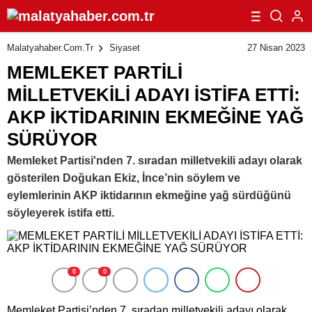
27 Nisan 2023
Malatyahaber.com.tr
Siyaset
MEMLEKET PARTİLİ
MİLLETVEKİLİ ADAYI İSTİFA ETTİ:
AKP İKTİDARININ EKMEĞİNE YAĞ
SÜRÜYOR
Memleket Partisi'nden 7. sıradan milletvekili adayı olarak
gösterilen Doğukan Ekiz, İnce’nin söylem ve
eylemlerinin AKP iktidarının ekmeğine yağ sürdüğünü
söyleyerek istifa etti.
0
0
Memleket Partisi’nden 7. sıradan milletvekili adayı olarak