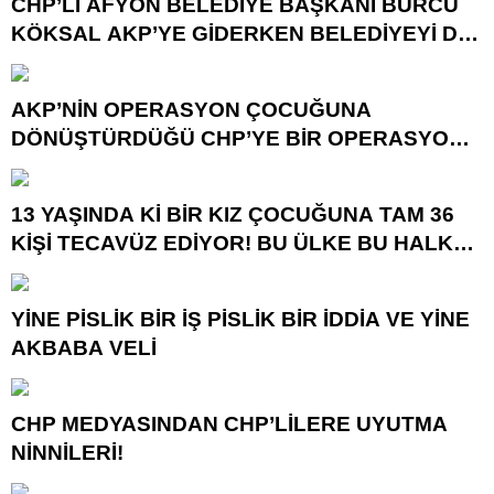
CHP’Lİ AFYON BELEDİYE BAŞKANI BURCU
KÖKSAL AKP’YE GİDERKEN BELEDİYEYİ DE
GÖTÜRÜYOR!
AKP’NİN OPERASYON ÇOCUĞUNA
DÖNÜŞTÜRDÜĞÜ CHP’YE BİR OPERASYON
DAHA!
13 YAŞINDA Kİ BİR KIZ ÇOCUĞUNA TAM 36
KİŞİ TECAVÜZ EDİYOR! BU ÜLKE BU HALK
NEREYE SAVRULDU NASIL SAVRULDU!
YİNE PİSLİK BİR İŞ PİSLİK BİR İDDİA VE YİNE
AKBABA VELİ
CHP MEDYASINDAN CHP’LİLERE UYUTMA
NİNNİLERİ!