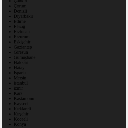
Çankırı
Çorum
Denizli
Diyarbakır
Edirne
Elazığ
Erzincan
Erzurum
Eskişehir
Gaziantep
Giresun
Gümüşhane
Hakkâri
Hatay
Isparta
Mersin
istanbul
izmir
Kars
Kastamonu
Kayseri
Kırklareli
Kırşehir
Kocaeli
Konya