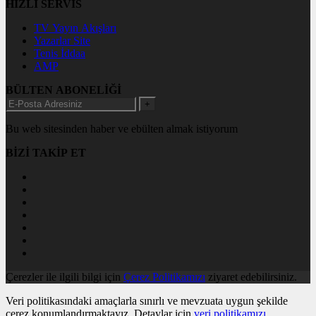
HIZLI SERVİS
TV Yayın Akışları
Yazarlar Site
Tenis İddaa
AMP
BÜLTEN ABONELİĞİ
+
Bu web sitesinden haber ve ebülten almak istiyorum
BİZİ TAKİP ET
Çerezler ile ilgili bilgi için
Çerez Politikamızı
ziyaret edebilirsiniz.
Veri politikasındaki amaçlarla sınırlı ve mevzuata uygun şekilde
çerez konumlandırmaktayız. Detaylar için
veri politikamızı