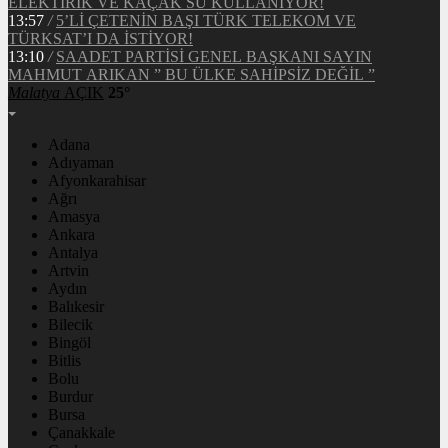
ELEKTİRİK VE KAÇAK SU KULLANIYOR!
13:57
/
5’Lİ ÇETENİN BAŞI TÜRK TELEKOM VE
TÜRKSAT’I DA İSTİYOR!
13:10
/
SAADET PARTİSİ GENEL BAŞKANI SAYIN
MAHMUT ARIKAN ” BU ÜLKE SAHİPSİZ DEĞİL ”
Malatya
AÇIK
25°
Adana
Adıyaman
Afyonkarahisar
Ağrı
Amasya
Ankara
Antalya
Artvin
Aydın
Balıkesir
Bilecik
Bingöl
Bitlis
Bolu
Burdur
Bursa
Çanakkale