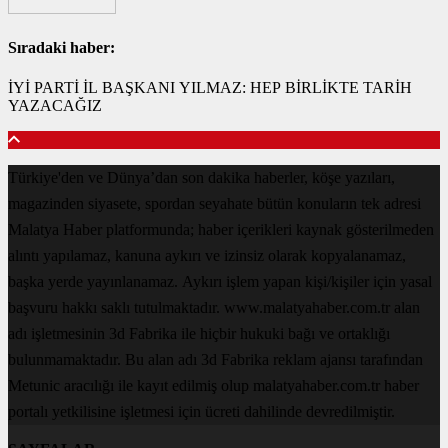
Sıradaki haber:
İYİ PARTİ İL BAŞKANI YILMAZ: HEP BİRLİKTE TARİH
YAZACAĞIZ
Türkiye'den ve Dünya’dan son dakika haberler, köşe yazıları,
magazinden siyasete, spordan seyahate bütün konuların tek adresi
Malatya Haber platformunda; haber içerikleri kaynak gösterilmeden
alıntı yapılamaz, kanuna aykırı ve izinsiz olarak kopyalanamaz,
başka yerde yayınlanamaz. Aykırı işlem yapan kişi/kişiler için yasal
başvuru hakkı saklı tutulmaktadır. www.malatyahaber.com.tr alan
adı işletmesinin 3d Fabrika ile hiçbir hukuki bağı ve ortaklığı
bulunmamaktadır. Bu alan adı 3d Fabrika reklam ajansı tarafından
Metunic aracılığı ile kayıt edilmiş olup malatyahaber.com.tr haber
portalı yetkilisine işletmesi için ücreti dahilinde devredilmiştir.