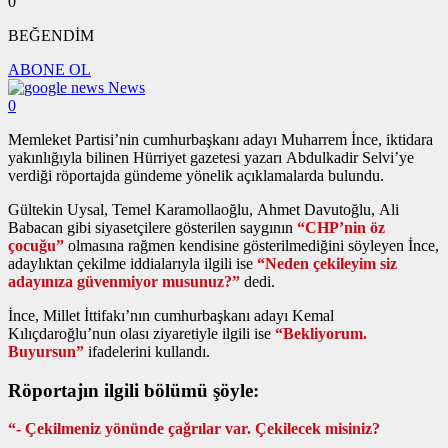
0
BEĞENDİM
ABONE OL
News
0
Memleket Partisi’nin cumhurbaşkanı adayı Muharrem İnce, iktidara
yakınlığıyla bilinen Hürriyet gazetesi yazarı Abdulkadir Selvi’ye
verdiği röportajda gündeme yönelik açıklamalarda bulundu.
Gültekin Uysal, Temel Karamollaoğlu, Ahmet Davutoğlu, Ali
Babacan gibi siyasetçilere gösterilen saygının
“CHP’nin öz
çocuğu”
olmasına rağmen kendisine gösterilmediğini söyleyen İnce,
adaylıktan çekilme iddialarıyla ilgili ise
“Neden çekileyim siz
adayınıza güvenmiyor musunuz?”
dedi.
İnce, Millet İttifakı’nın cumhurbaşkanı adayı Kemal
Kılıçdaroğlu’nun olası ziyaretiyle ilgili ise
“Bekliyorum.
Buyursun”
ifadelerini kullandı.
Röportajın ilgili bölümü şöyle:
“- Çekilmeniz yönünde çağrılar var. Çekilecek misiniz?