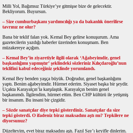
Milli Yol, Bağımsız Türkiye’ye gitmişse bize de gelecektir.
Bekliyorum. Buyursun.
– Size cumhurbaşkanı yardımcılığı ya da bakanlık önerilirse
tavrınız ne olur?
Bana bir teklif falan yok. Kemal Bey gelirse konuşurum. Ama
gazetecilerin yazdığı haberler üzerinden konuşmam. Ben
müzakereye açığım.
– Kemal Bey’in ziyaretiyle ilgili olarak ‘Ağabeyimdir, genel
başkanlığımı yapmıştır’ şeklindeki sözleriniz Kılıçdaroğlu’nun
teklifini kabul edeceğiniz şeklinde yorumlandı.
Kemal Bey benden yaşça büyük. Doğrudur, genel başkanlığımı
yaptı. Benim ağabeyimdir. Hürmet ederim. Siyaset başka bir şeydir.
Uçakta Karayalçın’la karşılaştık. Karayalçın benim genel
başkanımdı. İlgilendim, hürmet ettim. Ben CHP kültürü ile yetişmiş
bir insanım. Bu insani bir çizgidir.
– Sözde sanatçılar diye tepki gösterdiniz. Sanatçılar da size
tepki gösterdi. O ifadeniz biraz maksadını aştı mı? Tepkilere ne
diyorsunuz?
Düzelteyim, evet biraz maksadını aştı. Fazıl Say’ı keyifle dinlerim.