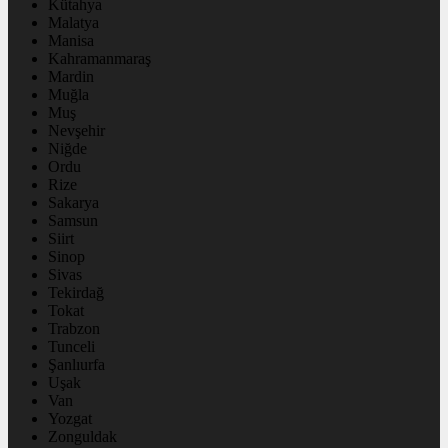
Kütahya
Malatya
Manisa
Kahramanmaraş
Mardin
Muğla
Muş
Nevşehir
Niğde
Ordu
Rize
Sakarya
Samsun
Siirt
Sinop
Sivas
Tekirdağ
Tokat
Trabzon
Tunceli
Şanlıurfa
Uşak
Van
Yozgat
Zonguldak