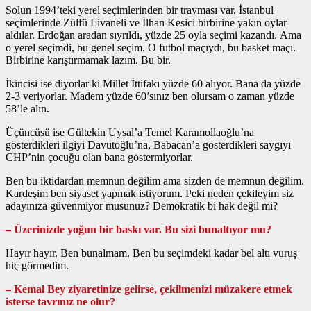
Solun 1994’teki yerel seçimlerinden bir travması var. İstanbul
seçimlerinde Zülfü Livaneli ve İlhan Kesici birbirine yakın oylar
aldılar. Erdoğan aradan sıyrıldı, yüzde 25 oyla seçimi kazandı. Ama
o yerel seçimdi, bu genel seçim. O futbol maçıydı, bu basket maçı.
Birbirine karıştırmamak lazım. Bu bir.
İkincisi ise diyorlar ki Millet İttifakı yüzde 60 alıyor. Bana da yüzde
2-3 veriyorlar. Madem yüzde 60’sınız ben olursam o zaman yüzde
58’le alın.
Üçüncüsü ise Gültekin Uysal’a Temel Karamollaoğlu’na
gösterdikleri ilgiyi Davutoğlu’na, Babacan’a gösterdikleri saygıyı
CHP’nin çocuğu olan bana göstermiyorlar.
Ben bu iktidardan memnun değilim ama sizden de memnun değilim.
Kardeşim ben siyaset yapmak istiyorum. Peki neden çekileyim siz
adayınıza güvenmiyor musunuz? Demokratik bi hak değil mi?
– Üzerinizde yoğun bir baskı var. Bu sizi bunaltıyor mu?
Hayır hayır. Ben bunalmam. Ben bu seçimdeki kadar bel altı vuruş
hiç görmedim.
– Kemal Bey ziyaretinize gelirse, çekilmenizi müzakere etmek
isterse tavrınız ne olur?