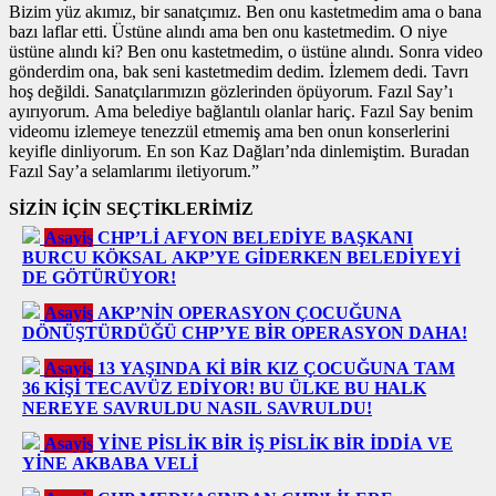
Bizim yüz akımız, bir sanatçımız. Ben onu kastetmedim ama o bana
bazı laflar etti. Üstüne alındı ama ben onu kastetmedim. O niye
üstüne alındı ki? Ben onu kastetmedim, o üstüne alındı. Sonra video
gönderdim ona, bak seni kastetmedim dedim. İzlemem dedi. Tavrı
hoş değildi. Sanatçılarımızın gözlerinden öpüyorum. Fazıl Say’ı
ayırıyorum. Ama belediye bağlantılı olanlar hariç. Fazıl Say benim
videomu izlemeye tenezzül etmemiş ama ben onun konserlerini
keyifle dinliyorum. En son Kaz Dağları’nda dinlemiştim. Buradan
Fazıl Say’a selamlarımı iletiyorum.”
SİZİN İÇİN SEÇTİKLERİMİZ
Asayiş
CHP’Lİ AFYON BELEDİYE BAŞKANI
BURCU KÖKSAL AKP’YE GİDERKEN BELEDİYEYİ
DE GÖTÜRÜYOR!
Asayiş
AKP’NİN OPERASYON ÇOCUĞUNA
DÖNÜŞTÜRDÜĞÜ CHP’YE BİR OPERASYON DAHA!
Asayiş
13 YAŞINDA Kİ BİR KIZ ÇOCUĞUNA TAM
36 KİŞİ TECAVÜZ EDİYOR! BU ÜLKE BU HALK
NEREYE SAVRULDU NASIL SAVRULDU!
Asayiş
YİNE PİSLİK BİR İŞ PİSLİK BİR İDDİA VE
YİNE AKBABA VELİ