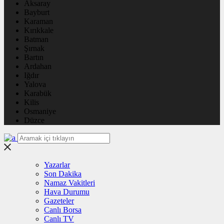
Aksaray
Bayburt
Karaman
Kırıkkale
Batman
Şırnak
Bartın
Ardahan
Iğdır
Yalova
Karabük
Kilis
Osmaniye
Düzce
Yazarlar
Son Dakika
Namaz Vakitleri
Hava Durumu
Gazeteler
Canlı Borsa
Canlı TV