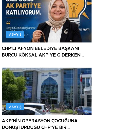
ASAYIŞ
CHP’Lİ AFYON BELEDİYE BAŞKANI
BURCU KÖKSAL AKP’YE GİDERKEN
BELEDİYEYİ DE GÖTÜRÜYOR!
ASAYIŞ
AKP’NİN OPERASYON ÇOCUĞUNA
DÖNÜŞTÜRDÜĞÜ CHP’YE BİR