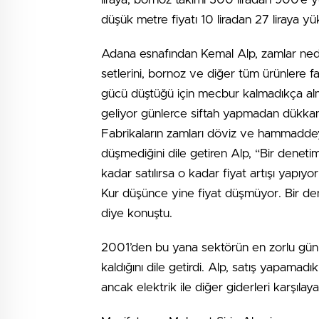
düşük metre fiyatı 10 liradan 27 liraya yü
Adana esnafından Kemal Alp, zamlar nedeni
setlerini, bornoz ve diğer tüm ürünlere fa
gücü düştüğü için mecbur kalmadıkça almı
geliyor günlerce siftah yapmadan dükkanı
Fabrikaların zamları döviz ve hammaddeye
düşmediğini dile getiren Alp, “Bir denetim 
kadar satılırsa o kadar fiyat artışı yapıyo
Kur düşünce yine fiyat düşmüyor. Bir d
diye konuştu.
2001’den bu yana sektörün en zorlu günleri
kaldığını dile getirdi. Alp, satış yapamadık
ancak elektrik ile diğer giderleri karşılayabi