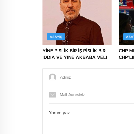
BELEDİYEYİ DE GÖTÜRÜYOR!
DAHA!
ASAYIŞ
ASA
YİNE PİSLİK BİR İŞ PİSLİK BİR
CHP M
İDDİA VE YİNE AKBABA VELİ
CHP’L
NİNNİL