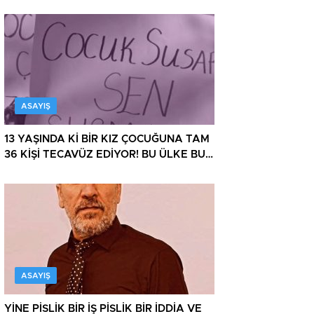
OPERASYON DAHA!
ASAYIŞ
13 YAŞINDA Kİ BİR KIZ ÇOCUĞUNA TAM
36 KİŞİ TECAVÜZ EDİYOR! BU ÜLKE BU
HALK NEREYE SAVRULDU NASIL
SAVRULDU!
ASAYIŞ
YİNE PİSLİK BİR İŞ PİSLİK BİR İDDİA VE