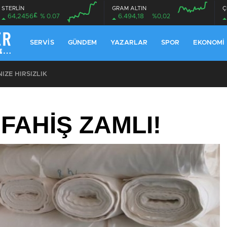
STERLİN
GRAM ALTIN
Ç
£
64,2456
% 0.07
6.494,18
%0,02
00:00
00:00
00:00
00:00
SERVIS
GÜNDEM
YAZARLAR
SPOR
EKONOMI
ZE HIRSIZLIK
FAHİŞ ZAMLI!