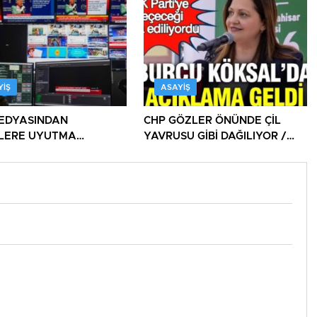
BU HALK NEREYE SAVRULDU
NASIL SAVRULDU!
YIŞ
ASAYIŞ
EDYASINDAN
CHP GÖZLER ÖNÜNDE ÇİL
İLERE UYUTMA
YAVRUSU GİBİ DAĞILIYOR /
ERİ!
DAĞITILIYOR!