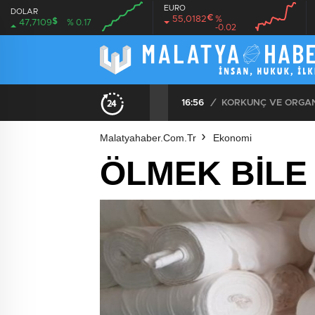
EURO
DOLAR
€
55,0182
%
$
47,7109
% 0.17
-0.02
00:00
00:00
00:00
00:00
ÖZEL: İMAMOĞLU DAVASINA 1 YIL 10 AYLIK HAKİMİ ATADILAR DERKEN KENDİSİNİ KANTARA KOYDUĞUNUN ELBETTE FARKINDA!
16:56
/
KORKUNÇ VE ORGANİ
Malatyahaber.com.tr
Ekonomi
ÖLMEK BİLE 