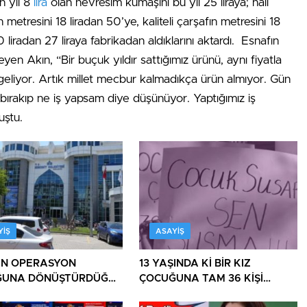
n yıl 8
lira
olan nevresim kumaşını bu yıl 25 liraya; halı
 metresini 18 liradan 50’ye, kaliteli çarşafın metresini 18
0 liradan 27 liraya fabrikadan aldıklarını aktardı. Esnafın
en Akın, “Bir buçuk yıldır sattığımız ürünü, aynı fiyatla
eliyor. Artık millet mecbur kalmadıkça ürün almıyor. Gün
 bırakıp ne iş yapsam diye düşünüyor. Yaptığımız iş
nuştu.
YIŞ
ASAYIŞ
İN OPERASYON
13 YAŞINDA Kİ BİR KIZ
ĞUNA DÖNÜŞTÜRDÜĞÜ
ÇOCUĞUNA TAM 36 KİŞİ
E BİR OPERASYON
TECAVÜZ EDİYOR! BU ÜLKE