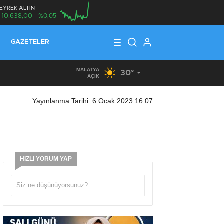
EYREK ALTIN
10.638,00
%0,05
00:00
GAZETELER
MALATYA
30°
15:36
/
TÜRKİYE’DE VE ALMANYA’DA, MAAŞ VE ÜCRET DEN
AÇIK
Yayınlanma Tarihi: 6 Ocak 2023 16:07
HIZLI YORUM YAP