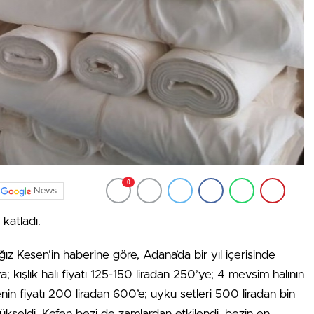
0
News
ı katladı.
 Kesen’in haberine göre, Adana’da bir yıl içerisinde
; kışlık halı fiyatı 125-150 liradan 250’ye; 4 mevsim halının
in fiyatı 200 liradan 600’e; uyku setleri 500 liradan bin
ükseldi. Kefen bezi de zamlardan etkilendi, bezin en