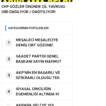
CHP GÖZLER ÖNÜNDE ÇİL YAVRUSU
GİBİ DAĞILIYOR / DAĞITILIYOR!
KATEGORİNİN POPÜLERLERİ
MEŞALECİ MEŞALECİYE
1
DEMİŞ CIRT GÖZÜNE!
SAADET PARTİSİ GENEL
2
BAŞKANI SAYIN MAHMUT
ARIKAN ” BU ÜLKE SAHİPSİZ
DEĞİL ”
AKP’NİN EN BAŞARILI VE
3
İSTİKRARLI OLDUĞU TEK
ALAN! ZAM ZAM VE ZAM
HEM BENZİM VE HEM DE
SİYASAL DİNCİLİĞİN
4
MOTORİNE YİNE ZAM
EGEMENLİĞİ ALTINDA Kİ
ÜLKENİN SAĞLIK MÜDÜRÜNE
VARINCAYA KADAR HIRSIZ!
AKBABA VELİ’YE YOL