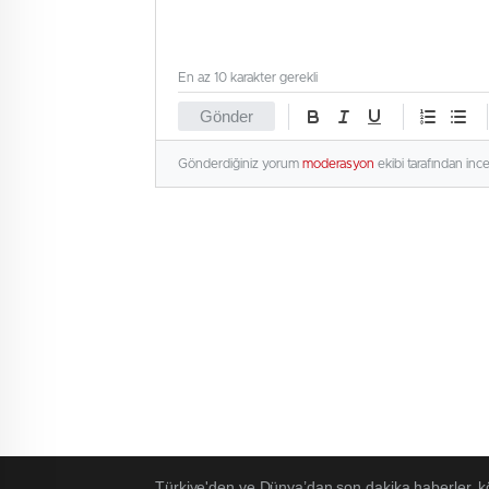
En az 10 karakter gerekli
Gönder
Gönderdiğiniz yorum
moderasyon
ekibi tarafından inc
Türkiye'den ve Dünya’dan son dakika haberler, k