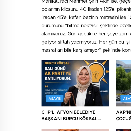
Manifaturacı Mehmet Şirin Akın ise, geçe
polarının kilosunu 40 liradan 125’e, pikenin
liradan 45’e, kefen bezinin metresini ise 1
durumunu “bitme noktası” şeklinde özetley
alamıyoruz. Gün geçtikçe her şeye zam g
geliyor siftah yapmıyoruz. Her gün bu işi
masrafları bile karşılamıyor” şeklinde ko
ASAYIŞ
ASA
CHP’Lİ AFYON BELEDİYE
AKP’N
BAŞKANI BURCU KÖKSAL
ÇOCU
AKP’YE GİDERKEN
CHP’Y