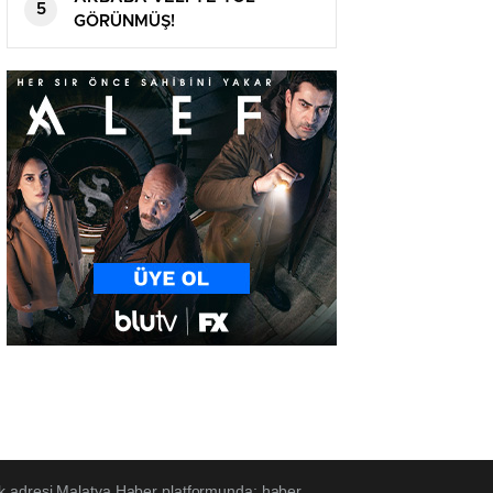
5
GÖRÜNMÜŞ!
ek adresi Malatya Haber platformunda; haber