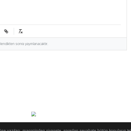
elendikten sonra yayınlanacaktır.
öşe yazıları, magazinden siyasete, spordan seyahate bütün konuların t