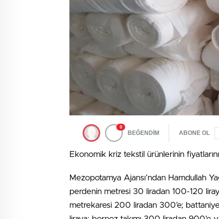
0
BEĞENDİM
ABONE OL
Ekonomik kriz tekstil ürünlerinin fiyatların
Mezopotamya Ajansı’ndan Hamdullah Yağız
perdenin metresi 30 liradan 100-120 liraya
metrekaresi 200 liradan 300’e; battaniyen
liraya; bornoz takımı 300 liradan 900’e y