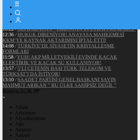
16:56
/
KORKUNÇ VE ORGANİZE HIRSIZLIK
15:36
/
TÜRKİYE’DE VE ALMANYA’DA, MAAŞ VE ÜCRET
DENGELERİ
14:50
/
ŞAMAR OĞLANINA DÖNDÜRÜLEN CHP’YE BİR
GÖZALTI DAHA!
10:22
/
ALİ BABACAN ” ERDOĞAN’IN ETRAFI KUMARCI”
12:36
/
HUKUK DİRENİYOR! ANAYASA MAHKEMESİ
KKM’YE KAYNAK AKTARIMINI İPTAL ETTİ!
14:08
/
TÜRKİYE’DE SİYASETİN KRİSTALLEŞME
FORMLARI
11:58
/
YUH! AKP MİLLETVEKİLİ EVİNDE KAÇAK
ELEKTİRİK VE KAÇAK SU KULLANIYOR!
13:57
/
5’Lİ ÇETENİN BAŞI TÜRK TELEKOM VE
TÜRKSAT’I DA İSTİYOR!
13:10
/
SAADET PARTİSİ GENEL BAŞKANI SAYIN
MAHMUT ARIKAN ” BU ÜLKE SAHİPSİZ DEĞİL ”
Malatya
AÇIK
29°
Adana
Adıyaman
Afyonkarahisar
Ağrı
Amasya
Ankara