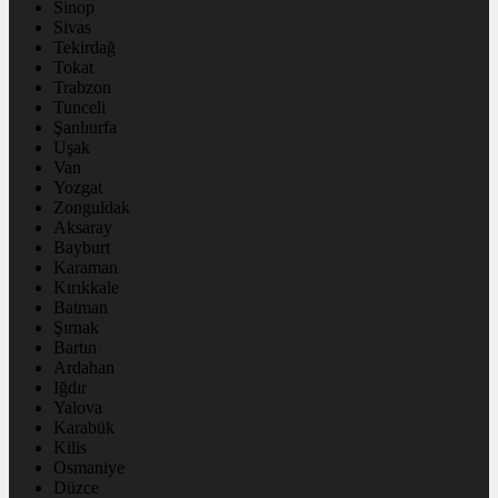
Sinop
Sivas
Tekirdağ
Tokat
Trabzon
Tunceli
Şanlıurfa
Uşak
Van
Yozgat
Zonguldak
Aksaray
Bayburt
Karaman
Kırıkkale
Batman
Şırnak
Bartın
Ardahan
Iğdır
Yalova
Karabük
Kilis
Osmaniye
Düzce