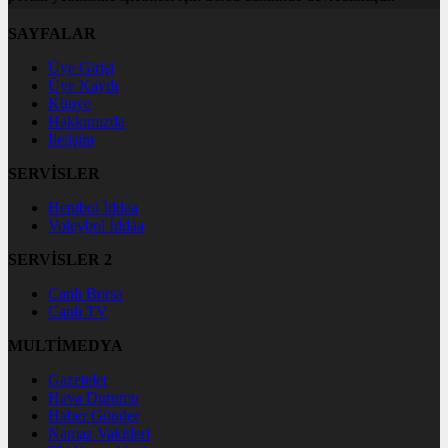
SAYFALAR
Üye Girişi
Üye Kaydı
Künye
Hakkımızda
İletişim
SERVİSLER
Hentbol İddaa
Voleybol İddaa
SERVİSLER 2
Canlı Borsa
Canlı TV
MULTİMEDYA
Gazeteler
Hava Durumu
Haber Gönder
Namaz Vakitleri