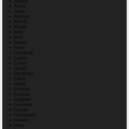
Antalya
Artvin
Aydın
Balıkesir
Bilecik
Bingöl
Bitlis
Bolu
Burdur
Bursa
Çanakkale
Çankırı
Çorum
Denizli
Diyarbakır
Edirne
Elazığ
Erzincan
Erzurum
Eskişehir
Gaziantep
Giresun
Gümüşhane
Hakkâri
Hatay