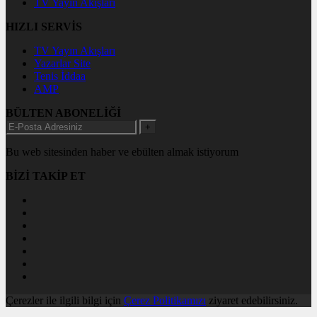
TV Yayın Akışları
HIZLI SERVİS
TV Yayın Akışları
Yazarlar Site
Tenis İddaa
AMP
BÜLTEN ABONELİĞİ
+
Bu web sitesinden haber ve ebülten almak istiyorum
BİZİ TAKİP ET
Çerezler ile ilgili bilgi için
Çerez Politikamızı
ziyaret edebilirsiniz.