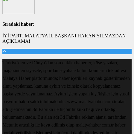
Sıradaki haber:
İYİ PARTİ MALATYA İL BAŞKANI HAKAN YILMAZDAN
AÇIKLAMA!
Türkiye'den ve Dünya’dan son dakika haberler, köşe yazıları,
magazinden siyasete, spordan seyahate bütün konuların tek adresi
Malatya Haber platformunda; haber içerikleri kaynak gösterilmeden
alıntı yapılamaz, kanuna aykırı ve izinsiz olarak kopyalanamaz,
başka yerde yayınlanamaz. Aykırı işlem yapan kişi/kişiler için yasal
başvuru hakkı saklı tutulmaktadır. www.malatyahaber.com.tr alan
adı işletmesinin 3d Fabrika ile hiçbir hukuki bağı ve ortaklığı
bulunmamaktadır. Bu alan adı 3d Fabrika reklam ajansı tarafından
Metunic aracılığı ile kayıt edilmiş olup malatyahaber.com.tr haber
portalı yetkilisine işletmesi için ücreti dahilinde devredilmiştir.