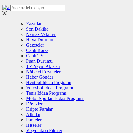
Yazarlar
Son Dakika
Namaz Vakitleri
Hava Durumu
Gazeteler
Canlı Borsa
Canlı TV
Puan Durumu
TV Yayın Akışları
Nöbetçi Eczaneler
Haber Gönder
Hentbol İddaa Programı
Voleybol İddaa Programı
Tenis İddaa Programı
Motor Sporları İddaa Programı
Dövizler
Kripto Paralar
Altınlar
Pariteler
Hisseler
Vizyondaki Filmler