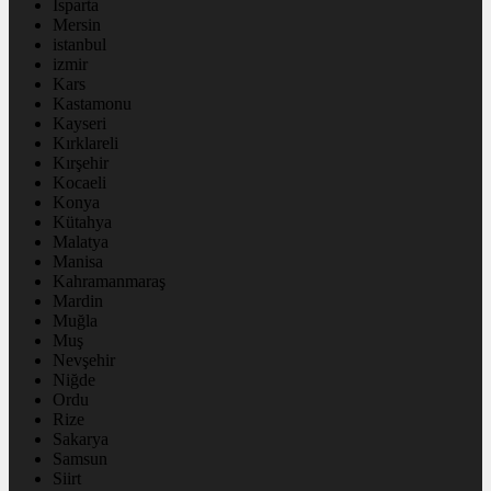
Isparta
Mersin
istanbul
izmir
Kars
Kastamonu
Kayseri
Kırklareli
Kırşehir
Kocaeli
Konya
Kütahya
Malatya
Manisa
Kahramanmaraş
Mardin
Muğla
Muş
Nevşehir
Niğde
Ordu
Rize
Sakarya
Samsun
Siirt