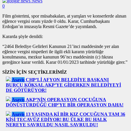
News
0
Film gösterimi, spor müsabakaları, at yarışları ve konserlerde alınan
eğlence vergisi oranı yüzde 0 oldu. Karar, Cumhurbaşkanı
Erdoğan’ın imzasıyla Resmi Gazete’de yayımlandı.
Kararda şöyle denildi:
“2464 Belediye Gelirleri Kanunun 21’inci maddesinde yer alan
eğlence vergisi nispetleri ile ilgili ekli kararın yürürlüğe
konulmasına, mezkur kanunun 96’ncı maddesinin (c) fıkrası
gereğince karar verildi. Karar 01/01/2023 tarihinde yürürlüğe girer.”
SİZİN İÇİN SEÇTİKLERİMİZ
Asayiş
CHP’Lİ AFYON BELEDİYE BAŞKANI
BURCU KÖKSAL AKP’YE GİDERKEN BELEDİYEYİ
DE GÖTÜRÜYOR!
Asayiş
AKP’NİN OPERASYON ÇOCUĞUNA
DÖNÜŞTÜRDÜĞÜ CHP’YE BİR OPERASYON DAHA!
Asayiş
13 YAŞINDA Kİ BİR KIZ ÇOCUĞUNA TAM 36
KİŞİ TECAVÜZ EDİYOR! BU ÜLKE BU HALK
NEREYE SAVRULDU NASIL SAVRULDU!