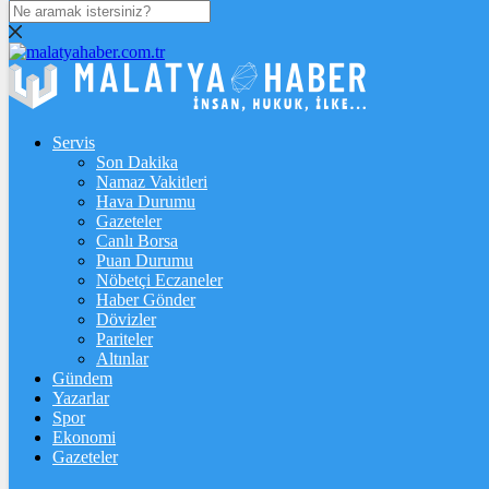
DOLAR
47,7060
$
% 0.17
EURO
55,0161
€
% 0
Servis
Son Dakika
STERLİN
Namaz Vakitleri
Hava Durumu
64,2174
£
% 0.05
Gazeteler
GRAM ALTIN
Canlı Borsa
Puan Durumu
6.575,64
%1,28
Nöbetçi Eczaneler
Haber Gönder
ÇEYREK ALTIN
Dövizler
Pariteler
10.736,00
%0,97
Altınlar
Gündem
Yazarlar
Spor
18:30
/
ÖZEL: İMAMOĞLU DAVASINA 1 YIL 10 AYLIK
Ekonomi
HAKİMİ ATADILAR DERKEN KENDİSİNİ KANTARA
Gazeteler
KOYDUĞUNUN ELBETTE FARKINDA!