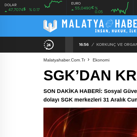
EURO
DOLAR
€
55,0490
%
$
47,7074
% 0.17
0.05
08:00
08:00
ÖZEL: İMAMOĞLU DAVASINA 1 YIL 10 AYLIK HAKİMİ ATADILAR DERKEN KENDİSİNİ KANTARA KOYDUĞUNUN ELBETTE FARKINDA!
16:56
/
KORKUNÇ VE ORGANİ
Malatyahaber.com.tr
Ekonomi
SGK’DAN KR
SON DAKİKA HABERİ: Sosyal Güvenl
dolayı SGK merkezleri 31 Aralık Cu