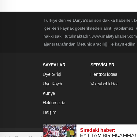
Türkiye'den ve Dünya’dan son dakika haberler, k
içerikleri kaynak gösterilmeden alıntı yapılamaz,
hakkı saklı tutulmaktadır. www.malatyahaber.com.t
ajansı tarafından Metunic aracılığı ile kayıt edilmi
SAYFALAR
SERVİSLER
Üye Girişi
Hentbol İddaa
Üye Kaydı
Voleybol İddaa
Künye
Hakkımızda
İletişim
Sıradaki haber:
EYT TAM BİR MUAMMA!