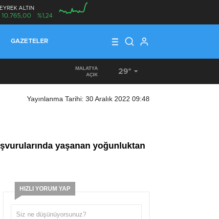
EYREK ALTIN
10.765,00
%1,24
00:00
GAZETELER
MALATYA
29°
15:36
/
TÜRKİYE’DE VE ALMANYA’DA, MAAŞ VE ÜCRET DEN
AÇIK
Yayınlanma Tarihi: 30 Aralık 2022 09:48
şvurularında yaşanan yoğunluktan
HIZLI YORUM YAP