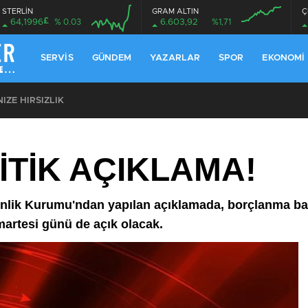
STERLİN
GRAM ALTIN
Ç
£
64,1996
% 0.03
6.603,92
%1,71
08:00
08:00
SERVIS
GÜNDEM
YAZARLAR
SPOR
EKONOMI
ZE HIRSIZLIK
İTİK AÇIKLAMA!
ik Kurumu'ndan yapılan açıklamada, borçlanma ba
martesi günü de açık olacak.