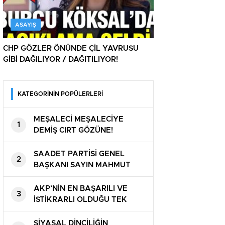
ASAYIŞ
CHP GÖZLER ÖNÜNDE ÇİL YAVRUSU
GİBİ DAĞILIYOR / DAĞITILIYOR!
KATEGORİNİN POPÜLERLERİ
MEŞALECİ MEŞALECİYE
1
DEMİŞ CIRT GÖZÜNE!
SAADET PARTİSİ GENEL
2
BAŞKANI SAYIN MAHMUT
ARIKAN ” BU ÜLKE SAHİPSİZ
DEĞİL ”
AKP’NİN EN BAŞARILI VE
3
İSTİKRARLI OLDUĞU TEK
ALAN! ZAM ZAM VE ZAM
HEM BENZİM VE HEM DE
SİYASAL DİNCİLİĞİN