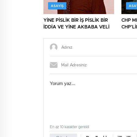
ASAYIŞ
ASA
YİNE PİSLİK BİR İŞ PİSLİK BİR
CHP M
İDDİA VE YİNE AKBABA VELİ
CHP’L
NİNNİL
En az 10 karakter gerekli