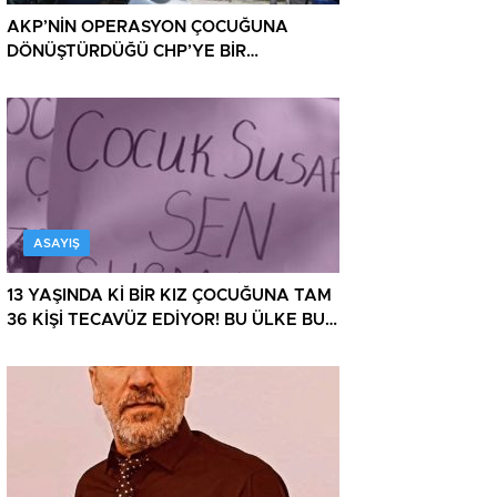
AKP’NİN OPERASYON ÇOCUĞUNA
DÖNÜŞTÜRDÜĞÜ CHP’YE BİR
OPERASYON DAHA!
ASAYIŞ
13 YAŞINDA Kİ BİR KIZ ÇOCUĞUNA TAM
36 KİŞİ TECAVÜZ EDİYOR! BU ÜLKE BU
HALK NEREYE SAVRULDU NASIL
SAVRULDU!