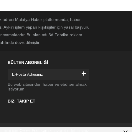
ek adresi Malatya Haber platformunda; haber
Aykırı işlem yapan kişi/kişiler için yasal başvuru
ulunmamaktadır. Bu alan adı 3d Fabrika reklam
ahilinde devredilmiştir.
BÜLTEN ABONELİĞİ
+
Bu web sitesinden haber ve ebülten almak
istiyorum
BİZİ TAKİP ET
li bilgi için
ziyaret edebilirsiniz.
Çerez Politikamızı