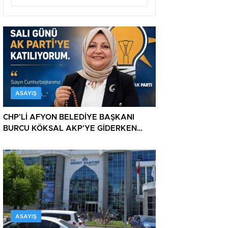
ASAYIŞ
CHP’Lİ AFYON BELEDİYE BAŞKANI
BURCU KÖKSAL AKP’YE GİDERKEN
BELEDİYEYİ DE GÖTÜRÜYOR!
ASAYIŞ