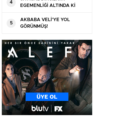
4
MOTORİNE YİNE ZAM
EGEMENLİĞİ ALTINDA Kİ
ÜLKENİN SAĞLIK MÜDÜRÜNE
VARINCAYA KADAR HIRSIZ!
AKBABA VELİ’YE YOL
5
GÖRÜNMÜŞ!