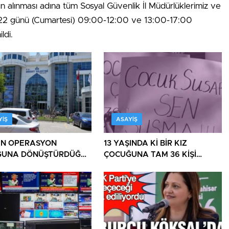
n alınması adına tüm Sosyal Güvenlik İl Müdürlüklerimiz ve
022 günü (Cumartesi) 09:00-12:00 ve 13:00-17:00
ldi.
YIŞ
ASAYIŞ
İN OPERASYON
13 YAŞINDA Kİ BİR KIZ
ĞUNA DÖNÜŞTÜRDÜĞÜ
ÇOCUĞUNA TAM 36 KİŞİ
E BİR OPERASYON
TECAVÜZ EDİYOR! BU ÜLKE
BU HALK NEREYE SAVRULDU
NASIL SAVRULDU!