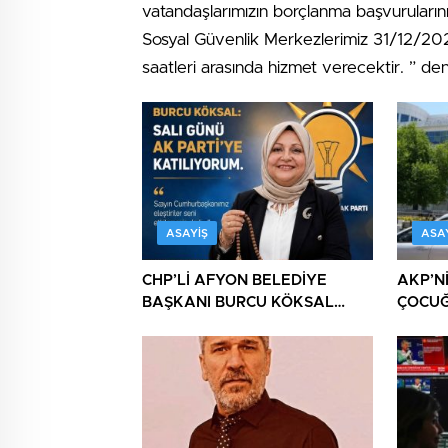
vatandaşlarımızın borçlanma başvurularını
Sosyal Güvenlik Merkezlerimiz 31/12/2
saatleri arasında hizmet verecektir. ” deni
ASAYIŞ
ASA
CHP’Lİ AFYON BELEDİYE
AKP’N
BAŞKANI BURCU KÖKSAL
ÇOCU
AKP’YE GİDERKEN
CHP’Y
BELEDİYEYİ DE GÖTÜRÜYOR!
DAHA!