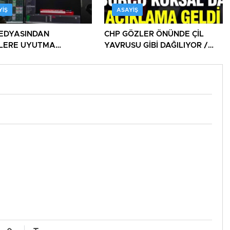
YIŞ
ASAYIŞ
EDYASINDAN
CHP GÖZLER ÖNÜNDE ÇİL
İLERE UYUTMA
YAVRUSU GİBİ DAĞILIYOR /
ERİ!
DAĞITILIYOR!