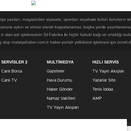
öşe yazıları, magazinden siyasete, spordan seyahate bütün konuların t
 kanuna aykırı ve izinsiz olarak kopyalanamaz, başka yerde yayınlanamaz. 
r alan adı işletmesinin 3d Fabrika ile hiçbir hukuki bağı ve ortaklığı b
ş olup malatyahaber.com.tr haber portalı yetkilisine işletmesi için ücreti d
SERVİSLER 2
MULTİMEDYA
HIZLI SERVİS
Canlı Borsa
Gazeteler
TV Yayın Akışları
Canlı TV
Hava Durumu
Yazarlar Site
Haber Gönder
Tenis İddaa
Namaz Vakitleri
AMP
TV Yayın Akışları
Çerezler ile ilgi