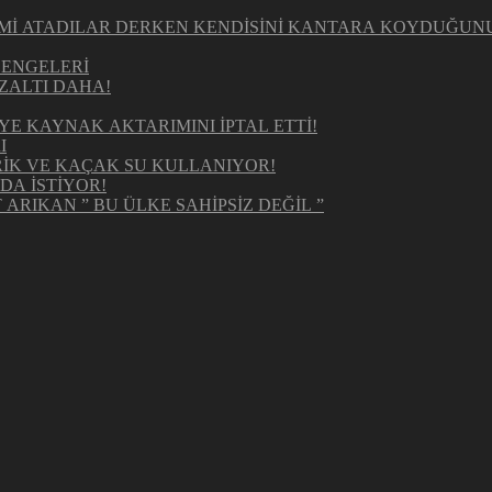
KİMİ ATADILAR DERKEN KENDİSİNİ KANTARA KOYDUĞUN
DENGELERİ
ZALTI DAHA!
E KAYNAK AKTARIMINI İPTAL ETTİ!
I
RİK VE KAÇAK SU KULLANIYOR!
DA İSTİYOR!
ARIKAN ” BU ÜLKE SAHİPSİZ DEĞİL ”