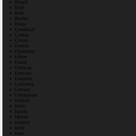
Bingöl
Bitlis
Bolu
Burdur
Bursa
Çanakkale
Çankırı
Çorum
Denizli
Diyarbakır
Edirne
Elazığ
Erzincan
Erzurum
Eskişehir
Gaziantep
Giresun
Gümüşhane
Hakkâri
Hatay
Isparta
Mersin
istanbul
izmir
Kars