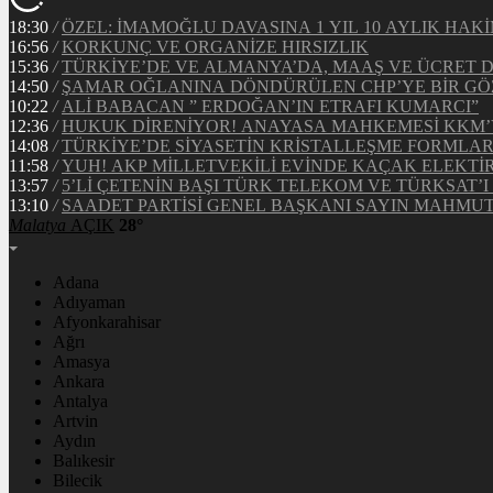
18:30
/
ÖZEL: İMAMOĞLU DAVASINA 1 YIL 10 AYLIK HA
16:56
/
KORKUNÇ VE ORGANİZE HIRSIZLIK
15:36
/
TÜRKİYE’DE VE ALMANYA’DA, MAAŞ VE ÜCRET 
14:50
/
ŞAMAR OĞLANINA DÖNDÜRÜLEN CHP’YE BİR GÖ
10:22
/
ALİ BABACAN ” ERDOĞAN’IN ETRAFI KUMARCI”
12:36
/
HUKUK DİRENİYOR! ANAYASA MAHKEMESİ KKM’Y
14:08
/
TÜRKİYE’DE SİYASETİN KRİSTALLEŞME FORMLAR
11:58
/
YUH! AKP MİLLETVEKİLİ EVİNDE KAÇAK ELEKTİ
13:57
/
5’Lİ ÇETENİN BAŞI TÜRK TELEKOM VE TÜRKSAT’I 
13:10
/
SAADET PARTİSİ GENEL BAŞKANI SAYIN MAHMUT 
Malatya
AÇIK
28°
Adana
Adıyaman
Afyonkarahisar
Ağrı
Amasya
Ankara
Antalya
Artvin
Aydın
Balıkesir
Bilecik