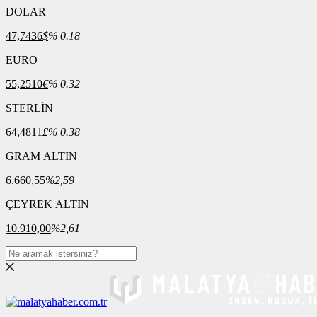
DOLAR
47,7436
$
% 0.18
EURO
55,2510
€
% 0.32
STERLİN
64,4811
£
% 0.38
GRAM ALTIN
6.660,55
%2,59
ÇEYREK ALTIN
10.910,00
%2,61