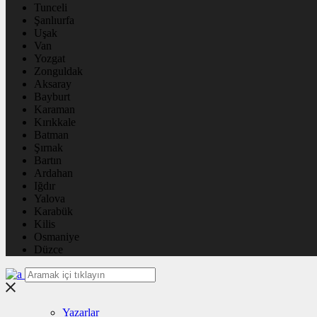
Tunceli
Şanlıurfa
Uşak
Van
Yozgat
Zonguldak
Aksaray
Bayburt
Karaman
Kırıkkale
Batman
Şırnak
Bartın
Ardahan
Iğdır
Yalova
Karabük
Kilis
Osmaniye
Düzce
Yazarlar