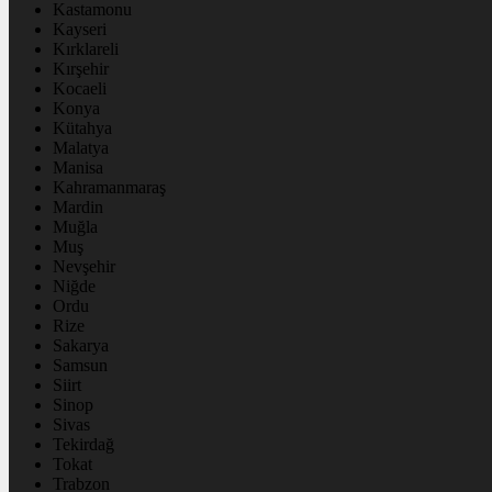
Kastamonu
Kayseri
Kırklareli
Kırşehir
Kocaeli
Konya
Kütahya
Malatya
Manisa
Kahramanmaraş
Mardin
Muğla
Muş
Nevşehir
Niğde
Ordu
Rize
Sakarya
Samsun
Siirt
Sinop
Sivas
Tekirdağ
Tokat
Trabzon