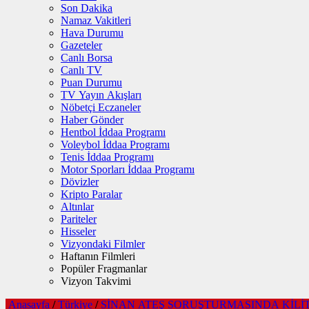
Son Dakika
Namaz Vakitleri
Hava Durumu
Gazeteler
Canlı Borsa
Canlı TV
Puan Durumu
TV Yayın Akışları
Nöbetçi Eczaneler
Haber Gönder
Hentbol İddaa Programı
Voleybol İddaa Programı
Tenis İddaa Programı
Motor Sporları İddaa Programı
Dövizler
Kripto Paralar
Altınlar
Pariteler
Hisseler
Vizyondaki Filmler
Haftanın Filmleri
Popüler Fragmanlar
Vizyon Takvimi
Anasayfa
/
Türkiye
/
SİNAN ATEŞ SORUŞTURMASINDA KİLİT