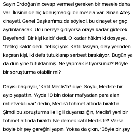
Sayın Erdoğan’ın cevap vermesi gereken bir mesele daha
var. İkisinin de hiç konuşmadığı bir mesela var. Sinan Ateş
cinayeti. Genel Başkan’ımız da söyledi, bu cinayet er geç
aydınlanacak. Ucu nereye gidiyorsa oraya kadar gidecek.
Beyefendi ‘Bir kişi kaldı’ dedi. O kadar hâkim ki dosyaya.
‘Tetikçi kaldı’ dedi. Tetikçi yok. Katili taşıyan, olay yerinden
kaçıran kişi, iki defa tutuklanıp serbest bırakılıyor. Bugün ya
da dün yine tutuklanmış. Ne yapmak istiyorsunuz? Böyle
bir soruşturma olabilir mi?
Dayısı bağırıyor, ‘Katil Meclis’te’ diye. Soylu, Meclis’e bir
ayıp yaşattın. ‘Ayda 10 bin dolar mafyadan para alan
milletvekili var’ dedin, Meclis’i töhmet altında bıraktın.
Şimdi bu soruşturma ile ilgili duyarsızlığın, Meclis’i yeni bir
töhmet altında bıraktı. Ne demek katil Meclis’te? Varsa
böyle bir şey gereğini yapın. Yoksa da çıkın, ‘Böyle bir şey