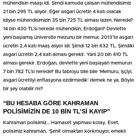
mühendisin maaşı idi. Şimdi kamuda çalışan mühendisimiz
21 bin 295 TL alıyor. Eğer asgari ücretin 4 katı olacak
idiyse mühendisimizin 35 bin 725 TL alması lazım. Nerede?
14 bin 430 TL’si nerede mühendisin, Erdoğan? Devlette
yeni başlamış üniversite mezunu bir memur, 2013’te asgari
ücretin 2,4 katı maaş alıyor idi. Şimdi 12 bin 632 TL. Şimdiki
asgari ücretin 2,4 katı alması gerekir. Yani 20 bin 410 TL
alması gerekir. Erdoğan, devlette yeni başlayan memurun
7 bin 782 TL’si nerede? Bu tabloyu bile bile ‘Memuru, işçiyi,
asgari ücretliyi enflasyona ezdirmedik’ demek ne ya. Böyle
bir şey olabilir mi?
“BU HESABA GÖRE KAHRAMAN
POLİSİMİZİN DE 10 BİN TL’Sİ KAYIP”
Kahraman polisimiz… Hamaset yapması kolay. Evet,
polisimiz kahraman. ‘Şehit olmaktan korkmuyor, emekli