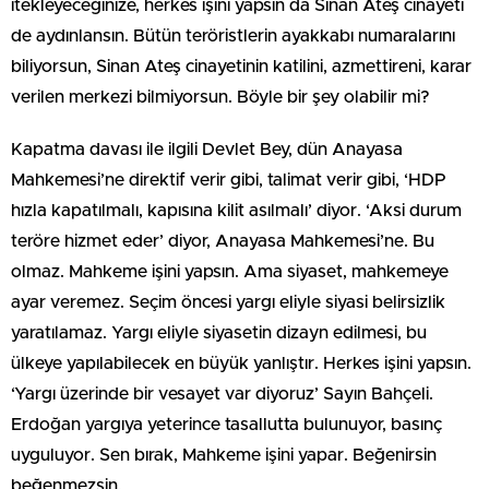
itekleyeceğinize, herkes işini yapsın da Sinan Ateş cinayeti
de aydınlansın. Bütün teröristlerin ayakkabı numaralarını
biliyorsun, Sinan Ateş cinayetinin katilini, azmettireni, karar
verilen merkezi bilmiyorsun. Böyle bir şey olabilir mi?
Kapatma davası ile ilgili Devlet Bey, dün Anayasa
Mahkemesi’ne direktif verir gibi, talimat verir gibi, ‘HDP
hızla kapatılmalı, kapısına kilit asılmalı’ diyor. ‘Aksi durum
teröre hizmet eder’ diyor, Anayasa Mahkemesi’ne. Bu
olmaz. Mahkeme işini yapsın. Ama siyaset, mahkemeye
ayar veremez. Seçim öncesi yargı eliyle siyasi belirsizlik
yaratılamaz. Yargı eliyle siyasetin dizayn edilmesi, bu
ülkeye yapılabilecek en büyük yanlıştır. Herkes işini yapsın.
‘Yargı üzerinde bir vesayet var diyoruz’ Sayın Bahçeli.
Erdoğan yargıya yeterince tasallutta bulunuyor, basınç
uyguluyor. Sen bırak, Mahkeme işini yapar. Beğenirsin
beğenmezsin.