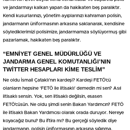
ve jandarmayı kalkan yapan da hakikaten beş paralıktır.
Kendi kusurlarınızı, yönetim ayıplarınızı kahraman polisin,
jandarmanın üniformasının arkasına saklanarak, kendisine
söylediklerimizi polisimize, jandarmamıza söylüyormuş gibi
pazarlamak, hakikaten beş paralıktır.
“EMNİYET GENEL MÜDÜRLÜĞÜ VE
JANDARMA GENEL KOMUTANLIĞI’NIN
TWİTTER HESAPLARI KİME TESLİM”
Ne oldu İsmail Çataklı’nın kardeşi? Kardeşi FETÖ’cü
olanların hepsine ‘FETÖ ile iltisaklı’ demedin mi sen? Asıl
iltisaklı sensin. Yok, sen iltisaklı değilsin, esasen
FETÖ’cüsün. Ne oldu şimdi senin Bakan Yardımcın? FETÖ
ile iltisaklı Bakan Yardımcısı olarak orada duruyor. Nereye
koyacağız bunu? Bu iftira mı? Bu gerçeği söyledik diye
jandarmanın, polisin üniformasının arkasına sığınma.