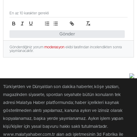
En az 10 karakter gerekli
Gönder
Gönderdiğiniz yorum
moderasyon
ekibi tarafından incelendikten sonra
yayınlanacaktır.
Türkiye'den ve Dünya’dan son dakika haberler, köşe yazıları,
magazinden siyasete, spordan seyahate bütün konuların tek
adresi Malatya Haber platformunda; haber içerikleri kaynak
gösterilmeden alıntı yapılamaz, kanuna aykırı ve izinsiz olarak
kopyalanamaz, başka yerde yayınlanamaz. Aykırı işlem yapan
kişi/kişiler için yasal başvuru hakkı saklı tutulmaktadır.
www.malatyahaber.com.tr alan adı işletmesinin 3d Fabrika ile