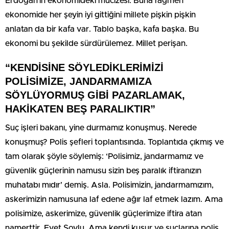
Erdoğan’ın ekonomideki mucizesi. Buna rağmen
ekonomide her şeyin iyi gittiğini millete pişkin pişkin
anlatan da bir kafa var. Tablo başka, kafa başka. Bu
ekonomi bu şekilde sürdürülemez. Millet perişan.
“KENDİSİNE SÖYLEDİKLERİMİZİ
POLİSİMİZE, JANDARMAMIZA
SÖYLÜYORMUŞ GİBİ PAZARLAMAK,
HAKİKATEN BEŞ PARALIKTIR”
Suç işleri bakanı, yine durmamız konuşmuş. Nerede
konuşmuş? Polis şefleri toplantısında. Toplantıda çıkmış ve
tam olarak şöyle söylemiş: ‘Polisimiz, jandarmamız ve
güvenlik güçlerinin namusu sizin beş paralık iftiranızın
muhatabı mıdır’ demiş. Asla. Polisimizin, jandarmamızım,
askerimizin namusuna laf edene ağır laf etmek lazım. Ama
polisimize, askerimize, güvenlik güçlerimize iftira atan
namerttir. Evet Soylu. Ama kendi kusur ve suçlarına polis