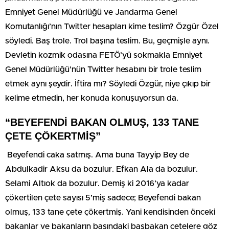
Emniyet Genel Müdürlüğü ve Jandarma Genel
Komutanlığı’nın Twitter hesapları kime teslim? Özgür Özel
söyledi. Baş trole. Trol başına teslim. Bu, geçmişle aynı.
Devletin kozmik odasına FETÖ’yü sokmakla Emniyet
Genel Müdürlüğü’nün Twitter hesabını bir trole teslim
etmek aynı şeydir. İftira mı? Söyledi Özgür, niye çıkıp bir
kelime etmedin, her konuda konuşuyorsun da.
“BEYEFENDİ BAKAN OLMUŞ, 133 TANE
ÇETE ÇÖKERTMİŞ”
Beyefendi caka satmış. Ama buna Tayyip Bey de
Abdulkadir Aksu da bozulur. Efkan Ala da bozulur.
Selami Altıok da bozulur. Demiş ki 2016’ya kadar
çökertilen çete sayısı 5’miş sadece; Beyefendi bakan
olmuş, 133 tane çete çökertmiş. Yani kendisinden önceki
bakanlar ve bakanların başındaki başbakan çetelere göz