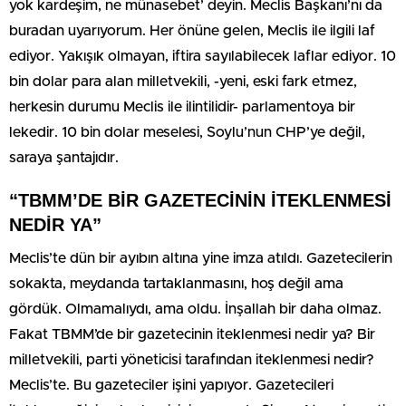
yok kardeşim, ne münasebet’ deyin. Meclis Başkanı’nı da
buradan uyarıyorum. Her önüne gelen, Meclis ile ilgili laf
ediyor. Yakışık olmayan, iftira sayılabilecek laflar ediyor. 10
bin dolar para alan milletvekili, -yeni, eski fark etmez,
herkesin durumu Meclis ile ilintilidir- parlamentoya bir
lekedir. 10 bin dolar meselesi, Soylu’nun CHP’ye değil,
saraya şantajıdır.
“TBMM’DE BİR GAZETECİNİN İTEKLENMESİ
NEDİR YA”
Meclis’te dün bir ayıbın altına yine imza atıldı. Gazetecilerin
sokakta, meydanda tartaklanmasını, hoş değil ama
gördük. Olmamalıydı, ama oldu. İnşallah bir daha olmaz.
Fakat TBMM’de bir gazetecinin iteklenmesi nedir ya? Bir
milletvekili, parti yöneticisi tarafından iteklenmesi nedir?
Meclis’te. Bu gazeteciler işini yapıyor. Gazetecileri