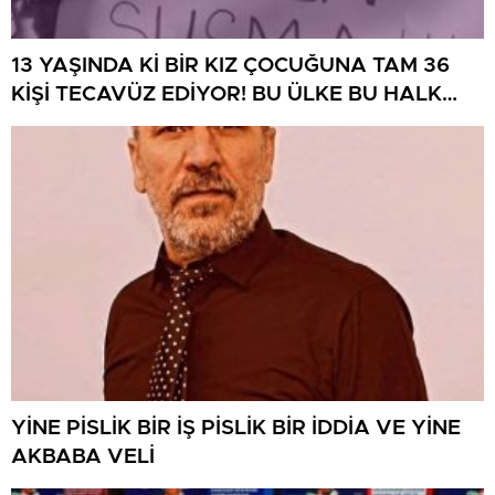
13 YAŞINDA Kİ BİR KIZ ÇOCUĞUNA TAM 36
KİŞİ TECAVÜZ EDİYOR! BU ÜLKE BU HALK
NEREYE SAVRULDU NASIL SAVRULDU!
YİNE PİSLİK BİR İŞ PİSLİK BİR İDDİA VE YİNE
AKBABA VELİ