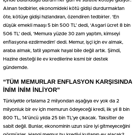
Alınan tedbirler, ekonomideki kötü gidişi durdurmaktan
öte, kötüye gidişi hızlandıran, özendiren tedbirler. ‘En
düşük emekli maaşı 5 bin 500 TL’ dedi, ‘Asgari ücret 8 bin
506 TL’ dedi, ‘Memura yüzde 30 zam yaptım, kimseyi
enflasyona ezdirmedim’ dedi. Memur, işçi için ev almak,
araba almak, tatil yapmak hayal bile değil artık. Şimdi,
Hazine desteği ile ev kredilerine kısmi bir destek
gündemde.
“TÜM MEMURLAR ENFLASYON KARŞISINDA
İNİM İNİM İNLİYOR”
Türkiye’de ortalama 2 milyondan aşağıya ev yok da 2
milyonluk bir ev için memurun ödeyeceği kredi, ilk yıl 8 bin
800 TL, 14’üncü yılda 25 bin TL’ye çıkacak. Taksitler de
sabit değil. Bunlar, ekonominin uzun süre iyi gitmeyeceğini
görmüşler. Hangi memur bu krediyi kullanıp ev alacak?