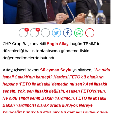
0
0
Engin Altay,
CHP Grup Başkanvekili
bugün TBMM’de
düzenlediği basın toplantısında gündeme ilişkin
değerlendirmelerde bulundu.
Süleyman Soylu’
“Ne oldu
Altay, İçişleri Bakanı
ya hitaben,
İsmail Çataklı’nın kardeşi? Kardeşi FETÖ’cü olanların
hepsine ‘FETÖ ile iltisaklı’ demedin mi sen? Asıl iltisaklı
sensin. Yok, sen iltisaklı değilsin, esasen FETÖ’cüsün.
Ne oldu şimdi senin Bakan Yardımcın, FETÖ ile iltisaklı
Bakan Yardımcısı olarak orada duruyor. Nereye
koyacağız bunu? Bu iftira mı? Bu gerçeği söyledik diye