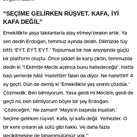
“SEÇİME GELİRKEN RÜŞVET. KAFA, İYİ
KAFA DEĞİL”
Emeklilikte yaşa takılanlarla alay etmeyi bırakın artık. Ya
sen dedin Erdoğan, temmuz ayında dedin. Dilimizde tüy
bitti; ‘EYT, EYT, EYT.’ Toplumsal bir hak arayışında güçlü
bir platform oluştu. Önce şiddet ile karşı çıktın, temmuzda
dedin ki ‘1 Ekim’de Meclis açılınca bunu halledeceğiz’. Hatta
bazı yerlerde hâlâ ‘Hallettim’ falan da diyor. Ne hallettin? 4
ay geçti. Dün de demiş ki ‘Emeklilikte yaş sınırını çözdük.’
Çözmedik. Ben bilmiyorum. Yasa geldi mi Meclis’e, geldi de
geçti mi, ben bilmiyorum böyle bir şey Erdoğan.
‘Çözeceğim.’ Ne zaman? ‘Mayıs’ın başında inşallah.’
Seçime gelirken rüşvet. Kafa, iyi kafa değil. Yemezler. O
bir kere onların ak sütü gibi hakkı. Ve daha fazla
gecikilmesine de tahammülümüz yok.”