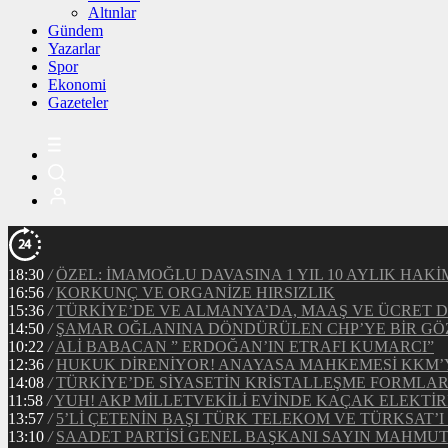
Altınlar
Gündem
Yazarlar
Spor
Ekonomi
Gazeteler
18:30
/
ÖZEL: İMAMOĞLU DAVASINA 1 YIL 10 AYLIK HA
16:56
/
KORKUNÇ VE ORGANİZE HIRSIZLIK
15:36
/
TÜRKİYE’DE VE ALMANYA’DA, MAAŞ VE ÜCRET 
14:50
/
ŞAMAR OĞLANINA DÖNDÜRÜLEN CHP’YE BİR GÖ
10:22
/
ALİ BABACAN ” ERDOĞAN’IN ETRAFI KUMARCI”
12:36
/
HUKUK DİRENİYOR! ANAYASA MAHKEMESİ KKM’YE
14:08
/
TÜRKİYE’DE SİYASETİN KRİSTALLEŞME FORMLAR
11:58
/
YUH! AKP MİLLETVEKİLİ EVİNDE KAÇAK ELEKTİ
13:57
/
5’Lİ ÇETENİN BAŞI TÜRK TELEKOM VE TÜRKSAT’I 
13:10
/
SAADET PARTİSİ GENEL BAŞKANI SAYIN MAHMUT 