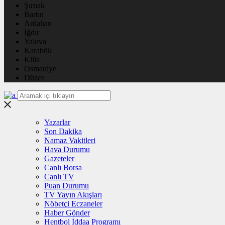
Şırnak
Bartın
Ardahan
Iğdır
Yalova
Karabük
Kilis
Osmaniye
Düzce
Yazarlar
Son Dakika
Namaz Vakitleri
Hava Durumu
Gazeteler
Canlı Borsa
Canlı TV
Puan Durumu
TV Yayın Akışları
Nöbetçi Eczaneler
Haber Gönder
Hentbol İddaa Programı