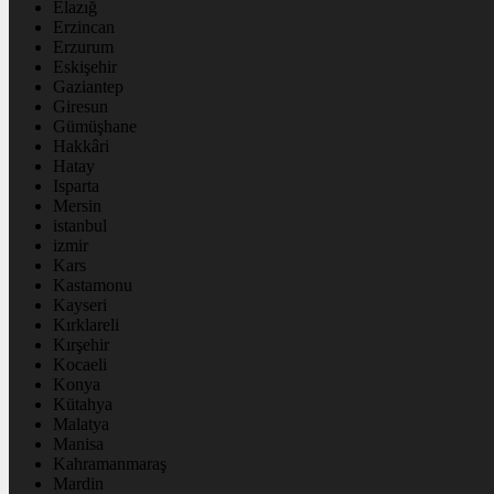
Elazığ
Erzincan
Erzurum
Eskişehir
Gaziantep
Giresun
Gümüşhane
Hakkâri
Hatay
Isparta
Mersin
istanbul
izmir
Kars
Kastamonu
Kayseri
Kırklareli
Kırşehir
Kocaeli
Konya
Kütahya
Malatya
Manisa
Kahramanmaraş
Mardin