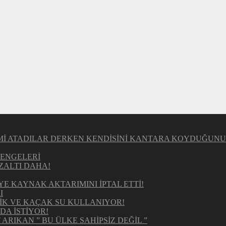
KİMİ ATADILAR DERKEN KENDİSİNİ KANTARA KOYDUĞUN
DENGELERİ
ZALTI DAHA!
 KAYNAK AKTARIMINI İPTAL ETTİ!
I
RİK VE KAÇAK SU KULLANIYOR!
DA İSTİYOR!
ARIKAN ” BU ÜLKE SAHİPSİZ DEĞİL ”