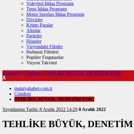
Voleybol İddaa Programı
Tenis İddaa Programı
Motor Sporları İddaa Programı
Dövizler
Kripto Paralar
Altınlar
Pariteler
Hisseler
Vizyondaki Filmler
Haftanın Filmleri
Popüler Fragmanlar
Vizyon Takvimi
Anasayfa
/
Gündem
/
TEHLİKE BÜYÜK, DENETİM YOK!
malatyahaber.com.tr
Gündem
TEHLİKE BÜYÜK, DENETİM YOK!
Yayınlanma Tarihi: 8 Aralık 2022 14:29
8 Aralık 2022
TEHLİKE BÜYÜK, DENETİM