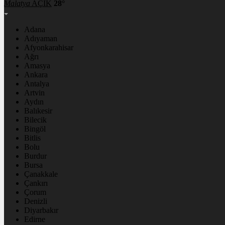
Malatya
AÇIK
28°
Adana
Adıyaman
Afyonkarahisar
Ağrı
Amasya
Ankara
Antalya
Artvin
Aydın
Balıkesir
Bilecik
Bingöl
Bitlis
Bolu
Burdur
Bursa
Çanakkale
Çankırı
Çorum
Denizli
Diyarbakır
Edirne