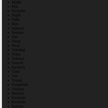
Muğla
Muş
Nevşehir
Niğde
Ordu
Rize
Sakarya
Samsun
Siirt
Sinop
Sivas
Tekirdağ
Tokat
Trabzon
Tunceli
Şanlıurfa
Uşak
Van
Yozgat
Zonguldak
Aksaray
Bayburt
Karaman
Kırıkkale
Batman