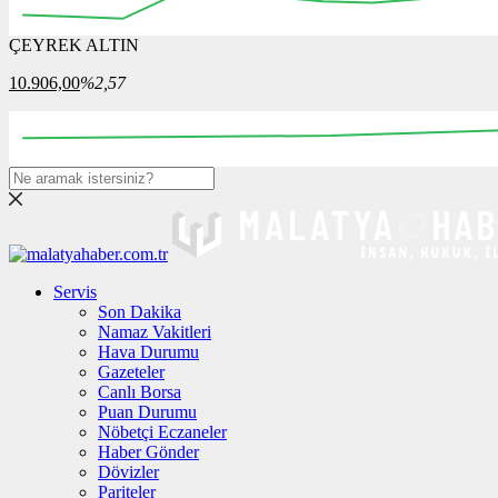
ÇEYREK ALTIN
12:00
12:15
12:30
12:45
13:00
13:15
13:30
10.906,00
%2,57
00:00
08:00
16:00
00:00
08:00
Servis
Son Dakika
Namaz Vakitleri
Hava Durumu
Gazeteler
Canlı Borsa
Puan Durumu
Nöbetçi Eczaneler
Haber Gönder
Dövizler
Pariteler