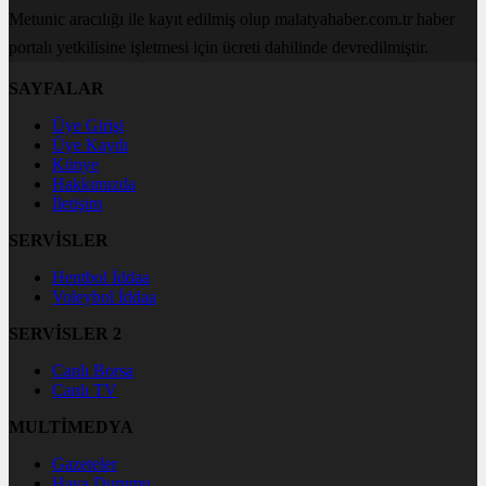
Metunic aracılığı ile kayıt edilmiş olup malatyahaber.com.tr haber
portalı yetkilisine işletmesi için ücreti dahilinde devredilmiştir.
SAYFALAR
Üye Girişi
Üye Kaydı
Künye
Hakkımızda
İletişim
SERVİSLER
Hentbol İddaa
Voleybol İddaa
SERVİSLER 2
Canlı Borsa
Canlı TV
MULTİMEDYA
Gazeteler
Hava Durumu