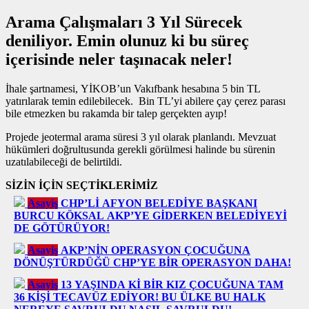
Arama Çalışmaları 3 Yıl Sürecek
deniliyor. Emin olunuz ki bu süreç
içerisinde neler taşınacak neler!
İhale şartnamesi, YİKOB’un Vakıfbank hesabına 5 bin TL
yatırılarak temin edilebilecek. Bin TL’yi abilere çay çerez parası
bile etmezken bu rakamda bir talep gerçekten ayıp!
Projede jeotermal arama süresi 3 yıl olarak planlandı. Mevzuat
hükümleri doğrultusunda gerekli görülmesi halinde bu sürenin
uzatılabileceği de belirtildi.
SİZİN İÇİN SEÇTİKLERİMİZ
Asayiş
CHP’Lİ AFYON BELEDİYE BAŞKANI
BURCU KÖKSAL AKP’YE GİDERKEN BELEDİYEYİ
DE GÖTÜRÜYOR!
Asayiş
AKP’NİN OPERASYON ÇOCUĞUNA
DÖNÜŞTÜRDÜĞÜ CHP’YE BİR OPERASYON DAHA!
Asayiş
13 YAŞINDA Kİ BİR KIZ ÇOCUĞUNA TAM
36 KİŞİ TECAVÜZ EDİYOR! BU ÜLKE BU HALK