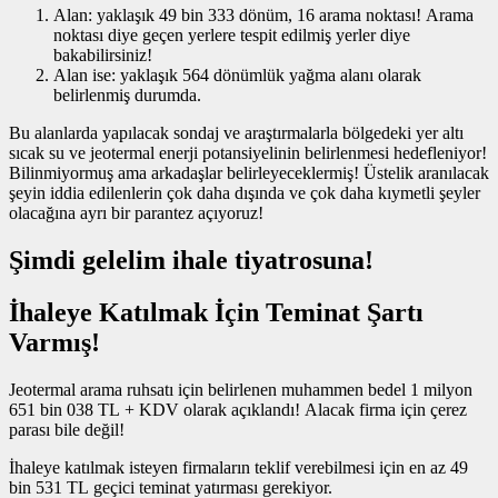
Alan: yaklaşık 49 bin 333 dönüm, 16 arama noktası! Arama
noktası diye geçen yerlere tespit edilmiş yerler diye
bakabilirsiniz!
Alan ise: yaklaşık 564 dönümlük yağma alanı olarak
belirlenmiş durumda.
Bu alanlarda yapılacak sondaj ve araştırmalarla bölgedeki yer altı
sıcak su ve jeotermal enerji potansiyelinin belirlenmesi hedefleniyor!
Bilinmiyormuş ama arkadaşlar belirleyeceklermiş! Üstelik aranılacak
şeyin iddia edilenlerin çok daha dışında ve çok daha kıymetli şeyler
olacağına ayrı bir parantez açıyoruz!
Şimdi gelelim ihale tiyatrosuna!
İhaleye Katılmak İçin Teminat Şartı
Varmış!
Jeotermal arama ruhsatı için belirlenen muhammen bedel 1 milyon
651 bin 038 TL + KDV olarak açıklandı! Alacak firma için çerez
parası bile değil!
İhaleye katılmak isteyen firmaların teklif verebilmesi için en az 49
bin 531 TL geçici teminat yatırması gerekiyor.