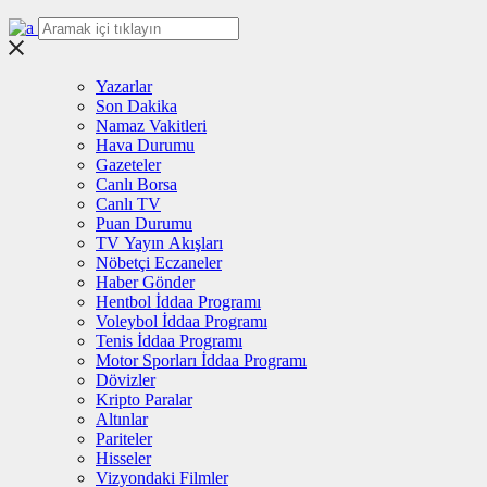
Yazarlar
Son Dakika
Namaz Vakitleri
Hava Durumu
Gazeteler
Canlı Borsa
Canlı TV
Puan Durumu
TV Yayın Akışları
Nöbetçi Eczaneler
Haber Gönder
Hentbol İddaa Programı
Voleybol İddaa Programı
Tenis İddaa Programı
Motor Sporları İddaa Programı
Dövizler
Kripto Paralar
Altınlar
Pariteler
Hisseler
Vizyondaki Filmler