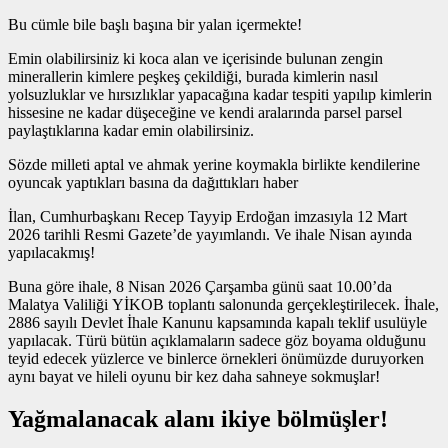
Bu cümle bile başlı başına bir yalan içermekte!
Emin olabilirsiniz ki koca alan ve içerisinde bulunan zengin
minerallerin kimlere peşkeş çekildiği, burada kimlerin nasıl
yolsuzluklar ve hırsızlıklar yapacağına kadar tespiti yapılıp kimlerin
hissesine ne kadar düşeceğine ve kendi aralarında parsel parsel
paylaştıklarına kadar emin olabilirsiniz.
Sözde milleti aptal ve ahmak yerine koymakla birlikte kendilerine
oyuncak yaptıkları basına da dağıttıkları haber
İlan, Cumhurbaşkanı Recep Tayyip Erdoğan imzasıyla 12 Mart
2026 tarihli Resmi Gazete’de yayımlandı. Ve ihale Nisan ayında
yapılacakmış!
Buna göre ihale, 8 Nisan 2026 Çarşamba günü saat 10.00’da
Malatya Valiliği YİKOB toplantı salonunda gerçekleştirilecek. İhale,
2886 sayılı Devlet İhale Kanunu kapsamında kapalı teklif usulüyle
yapılacak. Türü bütün açıklamaların sadece göz boyama olduğunu
teyid edecek yüzlerce ve binlerce örnekleri önümüzde duruyorken
aynı bayat ve hileli oyunu bir kez daha sahneye sokmuşlar!
Yağmalanacak alanı ikiye bölmüşler!