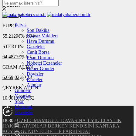
DOLAR
47,7161
$
% 0.01
Servis
EURO
Son Dakika
Namaz Vakitleri
55,2129
€
% 0.04
Hava Durumu
STERLİN
Gazeteler
Canlı Borsa
64,4877
£
% 0.1
Puan Durumu
Nöbetçi Eczaneler
GRAM ALTIN
Haber Gönder
Dövizler
6.669,02
%0,13
Pariteler
Altınlar
ÇEYREK ALTIN
Gündem
Yazarlar
10.901,00
%2,52
Spor
Ekonomi
Gazeteler
18:30
/
ÖZEL: İMAMOĞLU DAVASINA 1 YIL 10 AYLIK
HAKİMİ ATADILAR DERKEN KENDİSİNİ KANTARA
KOYDUĞUNUN ELBETTE FARKINDA!