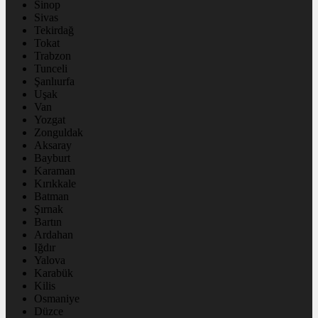
Sinop
Sivas
Tekirdağ
Tokat
Trabzon
Tunceli
Şanlıurfa
Uşak
Van
Yozgat
Zonguldak
Aksaray
Bayburt
Karaman
Kırıkkale
Batman
Şırnak
Bartın
Ardahan
Iğdır
Yalova
Karabük
Kilis
Osmaniye
Düzce