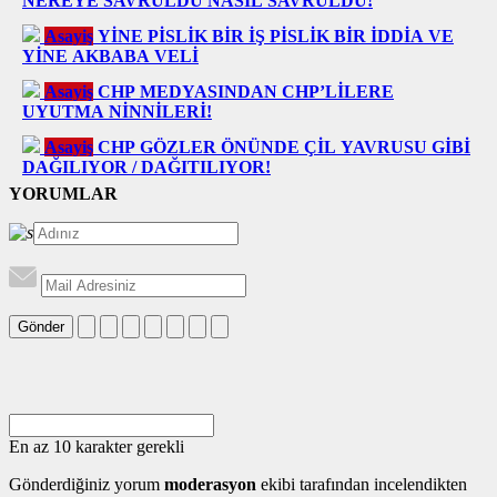
NEREYE SAVRULDU NASIL SAVRULDU!
Asayiş
YİNE PİSLİK BİR İŞ PİSLİK BİR İDDİA VE
YİNE AKBABA VELİ
Asayiş
CHP MEDYASINDAN CHP’LİLERE
UYUTMA NİNNİLERİ!
Asayiş
CHP GÖZLER ÖNÜNDE ÇİL YAVRUSU GİBİ
DAĞILIYOR / DAĞITILIYOR!
YORUMLAR
Gönder
En az 10 karakter gerekli
Gönderdiğiniz yorum
moderasyon
ekibi tarafından incelendikten