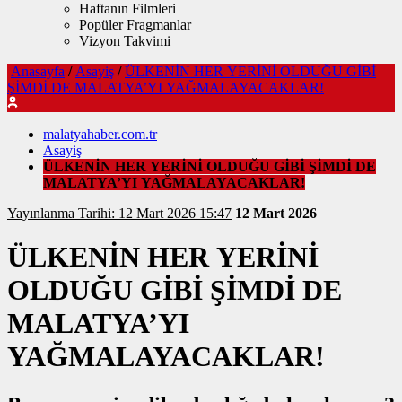
Haftanın Filmleri
Popüler Fragmanlar
Vizyon Takvimi
Anasayfa
/
Asayiş
/
ÜLKENİN HER YERİNİ OLDUĞU GİBİ
ŞİMDİ DE MALATYA’YI YAĞMALAYACAKLAR!
malatyahaber.com.tr
Asayiş
ÜLKENİN HER YERİNİ OLDUĞU GİBİ ŞİMDİ DE
MALATYA’YI YAĞMALAYACAKLAR!
Yayınlanma Tarihi: 12 Mart 2026 15:47
12 Mart 2026
ÜLKENİN HER YERİNİ
OLDUĞU GİBİ ŞİMDİ DE
MALATYA’YI
YAĞMALAYACAKLAR!