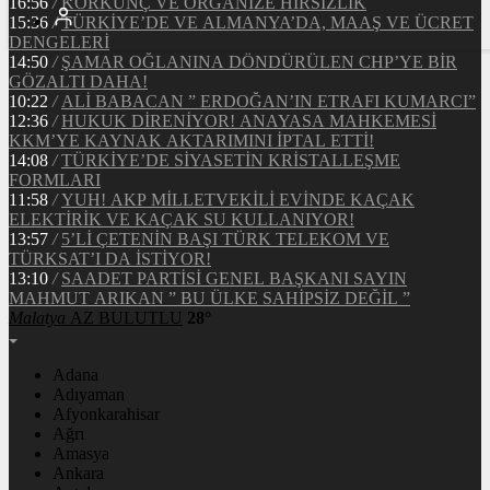
16:56
/
KORKUNÇ VE ORGANİZE HIRSIZLIK
15:36
/
TÜRKİYE’DE VE ALMANYA’DA, MAAŞ VE ÜCRET
DENGELERİ
14:50
/
ŞAMAR OĞLANINA DÖNDÜRÜLEN CHP’YE BİR
GÖZALTI DAHA!
10:22
/
ALİ BABACAN ” ERDOĞAN’IN ETRAFI KUMARCI”
12:36
/
HUKUK DİRENİYOR! ANAYASA MAHKEMESİ
KKM’YE KAYNAK AKTARIMINI İPTAL ETTİ!
14:08
/
TÜRKİYE’DE SİYASETİN KRİSTALLEŞME
FORMLARI
11:58
/
YUH! AKP MİLLETVEKİLİ EVİNDE KAÇAK
ELEKTİRİK VE KAÇAK SU KULLANIYOR!
13:57
/
5’Lİ ÇETENİN BAŞI TÜRK TELEKOM VE
TÜRKSAT’I DA İSTİYOR!
13:10
/
SAADET PARTİSİ GENEL BAŞKANI SAYIN
MAHMUT ARIKAN ” BU ÜLKE SAHİPSİZ DEĞİL ”
Malatya
AZ BULUTLU
28°
Adana
Adıyaman
Afyonkarahisar
Ağrı
Amasya
Ankara