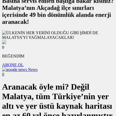
Basına servis edilen başlığa bakar kısınız?
Malatya’nın Akçadağ ilçe sınırları
içerisinde 49 bin dönümlük alanda enerji
aranacak!
0
BEĞENDİM
ABONE OL
News
0
Aranacak öyle mi? Değil
Malatya, tüm Türkiye’nin yer
altı ve yer üstü kaynak haritası
en az 60 yıl önce hazırlanmıştır.