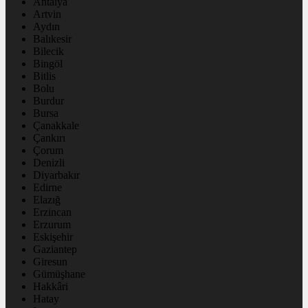
Antalya
Artvin
Aydın
Balıkesir
Bilecik
Bingöl
Bitlis
Bolu
Burdur
Bursa
Çanakkale
Çankırı
Çorum
Denizli
Diyarbakır
Edirne
Elazığ
Erzincan
Erzurum
Eskişehir
Gaziantep
Giresun
Gümüşhane
Hakkâri
Hatay