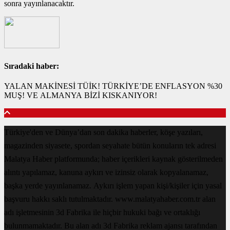
sonra yayınlanacaktır.
Sıradaki haber:
YALAN MAKİNESİ TÜİK! TÜRKİYE’DE ENFLASYON %30
MUŞ! VE ALMANYA BİZİ KISKANIYOR!
Türkiye'den ve Dünya’dan son dakika haberler, köşe yazıları,
magazinden siyasete, spordan seyahate bütün konuların tek adresi
Malatya Haber platformunda; haber içerikleri kaynak gösterilmeden
alıntı yapılamaz, kanuna aykırı ve izinsiz olarak kopyalanamaz,
başka yerde yayınlanamaz. Aykırı işlem yapan kişi/kişiler için yasal
başvuru hakkı saklı tutulmaktadır. www.malatyahaber.com.tr alan
adı işletmesinin 3d Fabrika ile hiçbir hukuki bağı ve ortaklığı
bulunmamaktadır. Bu alan adı 3d Fabrika reklam ajansı tarafından