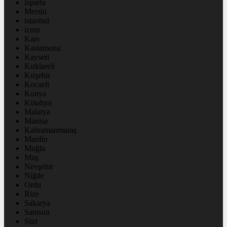
Isparta
Mersin
istanbul
izmir
Kars
Kastamonu
Kayseri
Kırklareli
Kırşehir
Kocaeli
Konya
Kütahya
Malatya
Manisa
Kahramanmaraş
Mardin
Muğla
Muş
Nevşehir
Niğde
Ordu
Rize
Sakarya
Samsun
Siirt