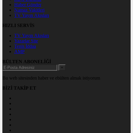
Haber Gönder
Namaz Vakitleri
TV Yayın Akışları
HIZLI SERVİS
TV Yayın Akışları
Yazarlar Site
Tenis İddaa
AMP
BÜLTEN ABONELİĞİ
+
Bu web sitesinden haber ve ebülten almak istiyorum
BİZİ TAKİP ET