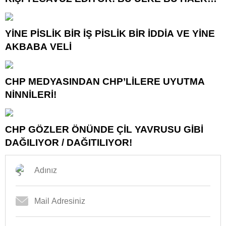
NEREYE SAVRULDU NASIL SAVRULDU!
YİNE PİSLİK BİR İŞ PİSLİK BİR İDDİA VE YİNE
AKBABA VELİ
CHP MEDYASINDAN CHP’LİLERE UYUTMA
NİNNİLERİ!
CHP GÖZLER ÖNÜNDE ÇİL YAVRUSU GİBİ
DAĞILIYOR / DAĞITILIYOR!