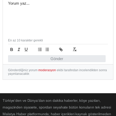
En az 10 karakter gerekli
Gönder
Gönderdiğiniz yorum
moderasyon
ekibi tarafından incelendikten sonra
yayınlanacaktır.
Türkiye'den ve Dünya’dan son dakika haberler, köşe yazıları,
magazinden siyasete, spordan seyahate bütün konuların tek adresi
Malatya Haber platformunda; haber içerikleri kaynak gösterilmeden