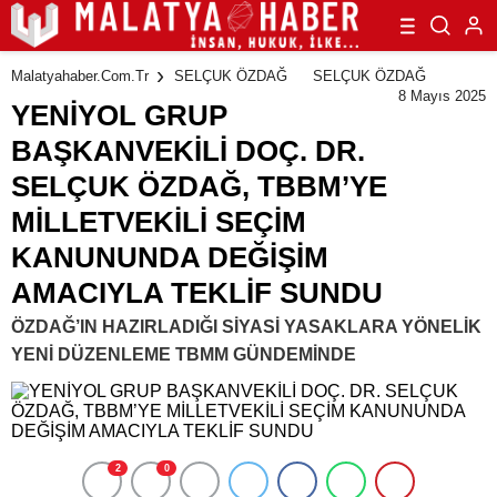
DEĞİŞİM AMACIYLA TEKLİF SUNDU
Malatyahaber.com.tr
SELÇUK ÖZDAĞ
SELÇUK ÖZDAĞ
8 Mayıs 2025
YENİYOL GRUP
BAŞKANVEKİLİ DOÇ. DR.
SELÇUK ÖZDAĞ, TBBM’YE
MİLLETVEKİLİ SEÇİM
KANUNUNDA DEĞİŞİM
AMACIYLA TEKLİF SUNDU
ÖZDAĞ’IN HAZIRLADIĞI SİYASİ YASAKLARA YÖNELİK
YENİ DÜZENLEME TBMM GÜNDEMİNDE
2
0