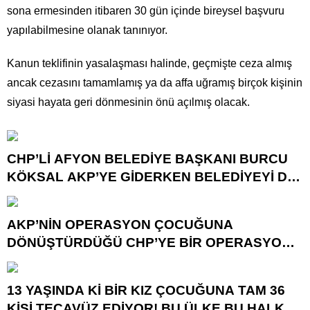
sona ermesinden itibaren 30 gün içinde bireysel başvuru
yapılabilmesine olanak tanınıyor.
Kanun teklifinin yasalaşması halinde, geçmişte ceza almış
ancak cezasını tamamlamış ya da affa uğramış birçok kişinin
siyasi hayata geri dönmesinin önü açılmış olacak.
CHP’Lİ AFYON BELEDİYE BAŞKANI BURCU
KÖKSAL AKP’YE GİDERKEN BELEDİYEYİ DE
GÖTÜRÜYOR!
AKP’NİN OPERASYON ÇOCUĞUNA
DÖNÜŞTÜRDÜĞÜ CHP’YE BİR OPERASYON
DAHA!
13 YAŞINDA Kİ BİR KIZ ÇOCUĞUNA TAM 36
KİŞİ TECAVÜZ EDİYOR! BU ÜLKE BU HALK