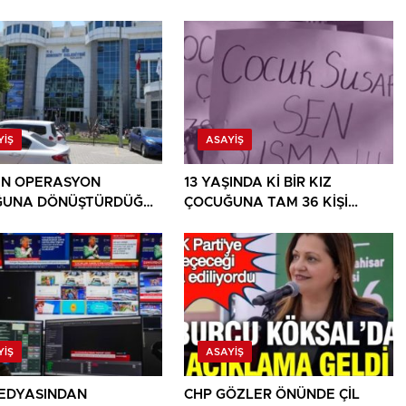
YIŞ
ASAYIŞ
İN OPERASYON
13 YAŞINDA Kİ BİR KIZ
ĞUNA DÖNÜŞTÜRDÜĞÜ
ÇOCUĞUNA TAM 36 KİŞİ
E BİR OPERASYON
TECAVÜZ EDİYOR! BU ÜLKE
BU HALK NEREYE SAVRULDU
NASIL SAVRULDU!
YIŞ
ASAYIŞ
EDYASINDAN
CHP GÖZLER ÖNÜNDE ÇİL