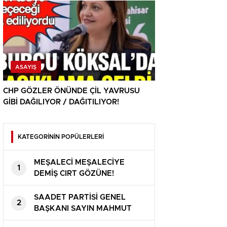
ASAYIŞ
CHP GÖZLER ÖNÜNDE ÇİL YAVRUSU
GİBİ DAĞILIYOR / DAĞITILIYOR!
KATEGORİNİN POPÜLERLERİ
MEŞALECİ MEŞALECİYE
1
DEMİŞ CIRT GÖZÜNE!
SAADET PARTİSİ GENEL
2
BAŞKANI SAYIN MAHMUT
ARIKAN ” BU ÜLKE SAHİPSİZ