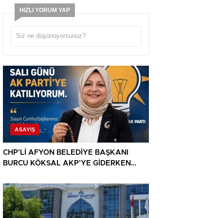
HIZLI YORUM YAP
ASAYIŞ
CHP’Lİ AFYON BELEDİYE BAŞKANI
BURCU KÖKSAL AKP’YE GİDERKEN
BELEDİYEYİ DE GÖTÜRÜYOR!