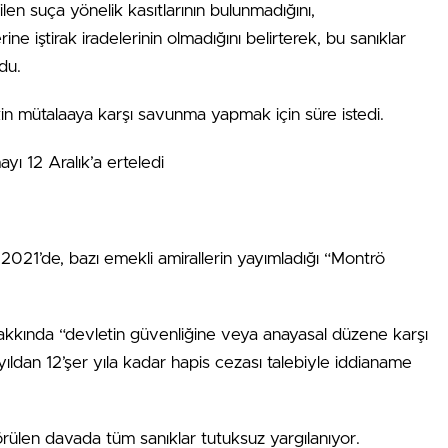
ilen suça yönelik kasıtlarının bulunmadığını,
ine iştirak iradelerinin olmadığını belirterek, bu sanıklar
ndu.
şkin mütalaaya karşı savunma yapmak için süre istedi.
ı 12 Aralık’a erteledi
2021’de, bazı emekli amirallerin yayımladığı “Montrö
hakkında “devletin güvenliğine veya anayasal düzene karşı
ıldan 12’şer yıla kadar hapis cezası talebiyle iddianame
len davada tüm sanıklar tutuksuz yargılanıyor.