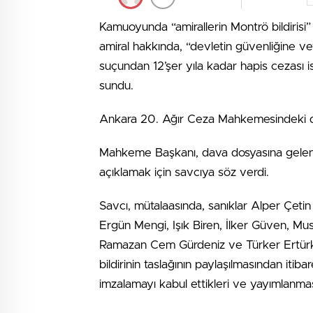
Kamuoyunda “amirallerin Montrö bildirisi”
amiral hakkında, “devletin güvenliğine v
suçundan 12’şer yıla kadar hapis cezası is
sundu.
Ankara 20. Ağır Ceza Mahkemesindeki duru
Mahkeme Başkanı, dava dosyasına gelen e
açıklamak için savcıya söz verdi.
Savcı, mütalaasında, sanıklar Alper Çetin
Ergün Mengi, Işık Biren, İlker Güven, M
Ramazan Cem Gürdeniz ve Türker Ertür
bildirinin taslağının paylaşılmasından itib
imzalamayı kabul ettikleri ve yayımlanması i