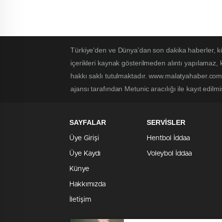
Türkiye'den ve Dünya’dan son dakika haberler, k
içerikleri kaynak gösterilmeden alıntı yapılamaz,
hakkı saklı tutulmaktadır. www.malatyahaber.com.t
ajansı tarafından Metunic aracılığı ile kayıt edilmi
SAYFALAR
SERVİSLER
Üye Girişi
Hentbol İddaa
Üye Kaydı
Voleybol İddaa
Künye
Hakkımızda
İletişim