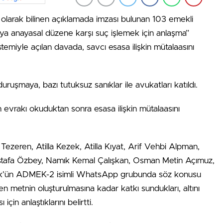
 olarak bilinen açıklamada imzası bulunan 103 emekli
eya anayasal düzene karşı suç işlemek için anlaşma”
temiyle açılan davada, savcı esasa ilişkin mütalaasını
şmaya, bazı tutuksuz sanıklar ile avukatları katıldı.
vrakı okuduktan sonra esasa ilişkin mütalaasını
 Tezeren, Atilla Kezek, Atilla Kıyat, Arif Vehbi Alpman,
ustafa Özbey, Namık Kemal Çalışkan, Osman Metin Açımuz,
k’ün ADMEK-2 isimli WhatsApp grubunda söz konusu
aren metnin oluşturulmasına kadar katkı sundukları, altını
çin anlaştıklarını belirtti.