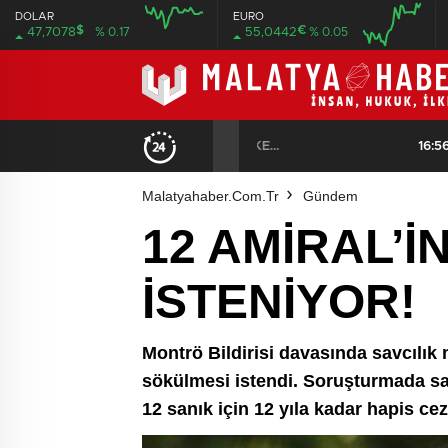
DOLAR
EURO
$
€
47,7078
% 0.17
55,0442
% 0.05
08:00
08:00
ÖZEL: İMAMOĞLU DAVASINA 1 YIL 10 AYLIK HAKİMİ ATADILAR DERKEN KENDİSİNİ KANTARA KOYDUĞUNUN ELBETTE FARKINDA!
16:56
/
KORKUNÇ VE ORGANİ
Malatyahaber.com.tr
Gündem
12 AMİRAL’
İSTENİYOR!
Montrö Bildirisi davasında savcılık 
sökülmesi istendi. Soruşturmada sav
12 sanık için 12 yıla kadar hapis ceza