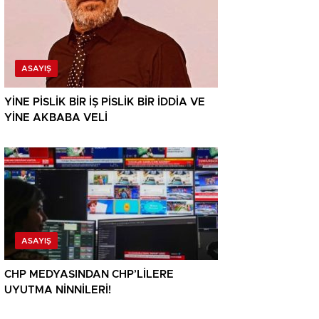
ASAYIŞ
YİNE PİSLİK BİR İŞ PİSLİK BİR İDDİA VE
YİNE AKBABA VELİ
ASAYIŞ
CHP MEDYASINDAN CHP’LİLERE
UYUTMA NİNNİLERİ!