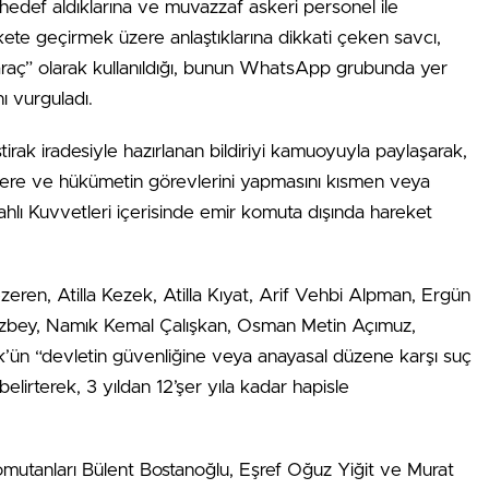
hedef aldıklarına ve muvazzaf askeri personel ile
ekete geçirmek üzere anlaştıklarına dikkati çeken savcı,
raç” olarak kullanıldığı, bunun WhatsApp grubunda yer
nı vurguladı.
ştirak iradesiyle hazırlanan bildiriyi kamuoyuyla paylaşarak,
zere ve hükümetin görevlerini yapmasını kısmen veya
lı Kuvvetleri içerisinde emir komuta dışında hareket
ezeren, Atilla Kezek, Atilla Kıyat, Arif Vehbi Alpman, Ergün
 Özbey, Namık Kemal Çalışkan, Osman Metin Açımuz,
ün “devletin güvenliğine veya anayasal düzene karşı suç
belirterek, 3 yıldan 12’şer yıla kadar hapisle
komutanları Bülent Bostanoğlu, Eşref Oğuz Yiğit ve Murat