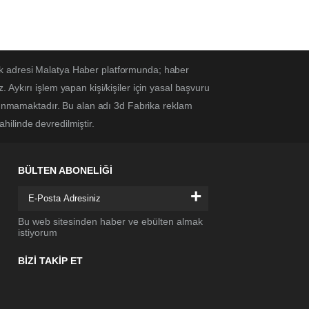
ek adresi Malatya Haber platformunda; haber
Aykırı işlem yapan kişi/kişiler için yasal başvuru
ulunmamaktadır. Bu alan adı 3d Fabrika reklam
ahilinde devredilmiştir.
BÜLTEN ABONELİĞİ
+
Bu web sitesinden haber ve ebülten almak
istiyorum
BİZİ TAKİP ET