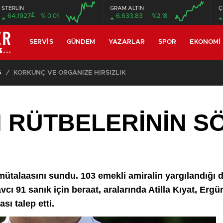
STERLİN
GRAM ALTIN
Ç
£
64,1927
% 0.01
6.633,83
%2,18
08:00
08:00
SERVIS
GÜNDEM
YAZARLAR
SPOR
EKONOMI
ZE HIRSIZLIK
İN RÜTBELERİNİN 
mütalaasını sundu. 103 emekli amiralin yargılandığı 
cı 91 sanık için beraat, aralarında Atilla Kıyat, Erg
sı talep etti.