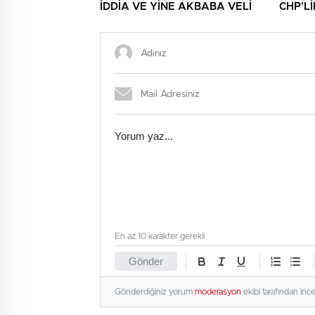
İDDİA VE YİNE AKBABA VELİ
CHP’L
NİNNİL
En az 10 karakter gerekli
Gönder
Gönderdiğiniz yorum
moderasyon
ekibi tarafından inc