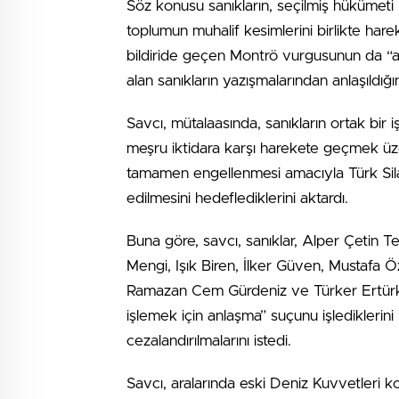
Söz konusu sanıkların, seçilmiş hükümeti 
toplumun muhalif kesimlerini birlikte har
bildiride geçen Montrö vurgusunun da “a
alan sanıkların yazışmalarından anlaşıldığı
Savcı, mütalaasında, sanıkların ortak bir i
meşru iktidara karşı harekete geçmek ü
tamamen engellenmesi amacıyla Türk Silah
edilmesini hedeflediklerini aktardı.
Buna göre, savcı, sanıklar, Alper Çetin T
Mengi, Işık Biren, İlker Güven, Mustafa
Ramazan Cem Gürdeniz ve Türker Ertürk’
işlemek için anlaşma” suçunu işlediklerini 
cezalandırılmalarını istedi.
Savcı, aralarında eski Deniz Kuvvetleri 