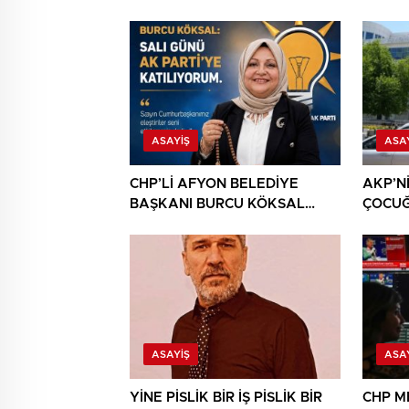
ASAYIŞ
ASA
CHP’Lİ AFYON BELEDİYE
AKP’N
BAŞKANI BURCU KÖKSAL
ÇOCU
AKP’YE GİDERKEN
CHP’Y
BELEDİYEYİ DE GÖTÜRÜYOR!
DAHA!
ASAYIŞ
ASA
YİNE PİSLİK BİR İŞ PİSLİK BİR
CHP M