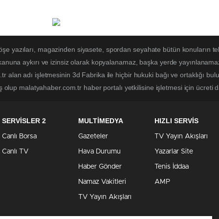
öşe yazıları, magazinden siyasete, spordan seyahate bütün konuların t
 kanuna aykırı ve izinsiz olarak kopyalanamaz, başka yerde yayınlanamaz. 
r alan adı işletmesinin 3d Fabrika ile hiçbir hukuki bağı ve ortaklığı b
ş olup malatyahaber.com.tr haber portalı yetkilisine işletmesi için ücreti d
SERVİSLER 2
MULTİMEDYA
HIZLI SERVİS
Canlı Borsa
Gazeteler
TV Yayın Akışları
Canlı TV
Hava Durumu
Yazarlar Site
Haber Gönder
Tenis İddaa
Namaz Vakitleri
AMP
TV Yayın Akışları