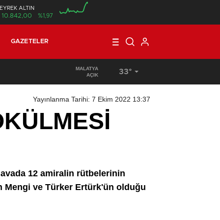
EYREK ALTIN
10.842,00
%1,97
00:00
GAZETELER
MALATYA
33°
15:36
/
TÜRKİYE’DE VE ALMANYA’DA, MAAŞ VE ÜCRET DEN
AÇIK
Yayınlanma Tarihi: 7 Ekim 2022 13:37
SÖKÜLMESİ
davada 12 amiralin rütbelerinin
ün Mengi ve Türker Ertürk'ün olduğu