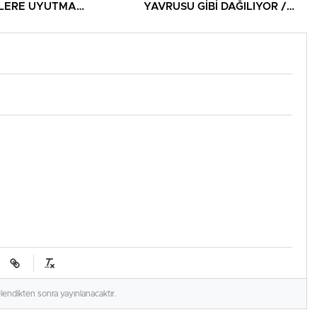
İLERE UYUTMA
YAVRUSU GİBİ DAĞILIYOR /
ERİ!
DAĞITILIYOR!
elendikten sonra yayınlanacaktır.