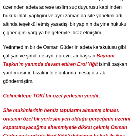
üzerinden adeta adrese teslim suç duyurusu kabilinden
hukuk ihlali yaptığını ve aynı zaman da site yönetimi adı
altında teşekkül etmiş yasadışı bir yapının da yine hukuku
çiğnediğini yargıya belgeleriyle ibraz etmiştim.
Yetinmedim bir de Osman Güder’in adeta karakutusu gibi
çalışan ve şimdi de aynı görevi cari başkan
Bayram
Taşkın’ın yanında devam ettiren Erol Yiğit
isimli başkan
yardımcısının bizatihi telefonlarına mesaj olarak
göndermiştim.
Gelinciktepe TOKİ bir özel yerleşim yeridir
.
Site mukimlerinin henüz tapularını almamış olması,
orasının özel bir yerleşim yeri olduğu gerçeğinin üzerini
kapatamayacağına ehemmiyetle dikkat çekmiş Osman
Güder ve karakutu Erol Yiğit’i defalarca hukuk ile ikaz