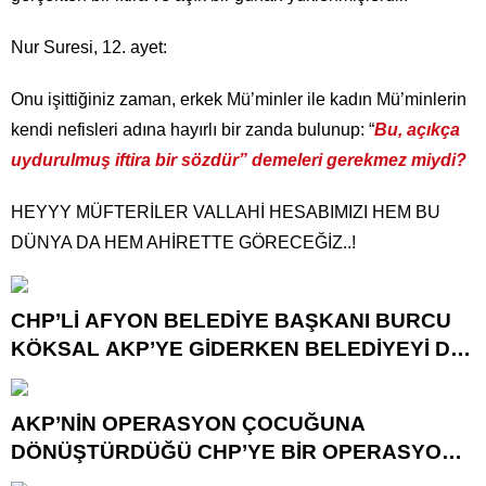
Nur Suresi, 12. ayet:
Onu işittiğiniz zaman, erkek Mü’minler ile kadın Mü’minlerin
kendi nefisleri adına hayırlı bir zanda bulunup: “
Bu, açıkça
uydurulmuş iftira bir sözdür” demeleri gerekmez miydi?
HEYYY MÜFTERİLER VALLAHİ HESABIMIZI HEM BU
DÜNYA DA HEM AHİRETTE GÖRECEĞİZ..!
CHP’Lİ AFYON BELEDİYE BAŞKANI BURCU
KÖKSAL AKP’YE GİDERKEN BELEDİYEYİ DE
GÖTÜRÜYOR!
AKP’NİN OPERASYON ÇOCUĞUNA
DÖNÜŞTÜRDÜĞÜ CHP’YE BİR OPERASYON
DAHA!