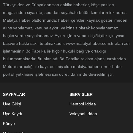
Türkiye'den ve Dünya’dan son dakika haberler, köşe yazıları,
magazinden siyasete, spordan seyahate bütün konuların tek adresi
Malatya Haber platformunda; haber içerikleri kaynak gösterilmeden
alıntı yapılamaz, kanuna aykırı ve izinsiz olarak kopyalanamaz,
başka yerde yayınlanamaz. Aykırı işlem yapan kişi/kişiler için yasal
başvuru hakkı saklı tutulmaktadır. www.malatyahaber.com.tr alan adı
işletmesinin 3d Fabrika ile hiçbir hukuki bağı ve ortaklığı
bulunmamaktadır. Bu alan adı 3d Fabrika reklam ajansı tarafından
Metunic aracılığı ile kayıt edilmiş olup malatyahaber.com.tr haber
portalı yetkilisine işletmesi için ücreti dahilinde devredilmiştir.
SAYFALAR
SERVİSLER
Üye Girişi
Hentbol İddaa
Üye Kaydı
Voleybol İddaa
Künye