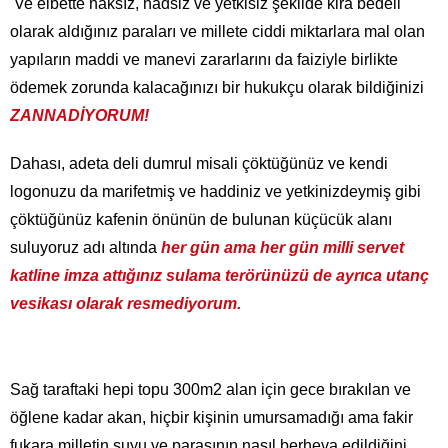
Ve elbette haksız, hadsiz ve yetkisiz şekilde kira bedeli
olarak aldığınız paraları ve millete ciddi miktarlara mal olan
yapıların maddi ve manevi zararlarını da faiziyle birlikte
ödemek zorunda kalacağınızı bir hukukçu olarak bildiğinizi
ZANNADİYORUM!
Dahası, adeta deli dumrul misali çöktüğünüz ve kendi
logonuzu da marifetmiş ve haddiniz ve yetkinizdeymiş gibi
çöktüğünüz kafenin önünün de bulunan küçücük alanı
suluyoruz adı altında
her gün ama her gün milli servet
katline imza attığınız sulama terörünüzü de ayrıca utanç
vesikası olarak resmediyorum.
Sağ taraftaki hepi topu 300m2 alan için gece bırakılan ve
öğlene kadar akan, hiçbir kişinin umursamadığı ama fakir
fukara milletin suyu ve parasının nasıl berheva edildiğini