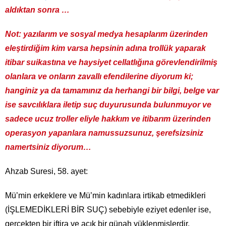
aldıktan sonra …
Not: yazılarım ve sosyal medya hesaplarım üzerinden
eleştirdiğim kim varsa hepsinin adına trollük yaparak
itibar suikastına ve haysiyet cellatlığına görevlendirilmiş
olanlara ve onların zavallı efendilerine diyorum ki;
hanginiz ya da tamamınız da herhangi bir bilgi, belge var
ise savcılıklara iletip suç duyurusunda bulunmuyor ve
sadece ucuz troller eliyle hakkım ve itibarım üzerinden
operasyon yapanlara namussuzsunuz, şerefsizsiniz
namertsiniz diyorum…
Ahzab Suresi, 58. ayet:
Mü’min erkeklere ve Mü’min kadınlara irtikab etmedikleri
(İŞLEMEDİKLERİ BİR SUÇ) sebebiyle eziyet edenler ise,
gerçekten bir iftira ve açık bir günah yüklenmişlerdir.