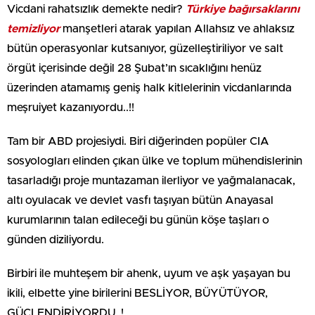
Vicdani rahatsızlık demekte nedir?
Türkiye bağırsaklarını
temizliyor
manşetleri atarak yapılan Allahsız ve ahlaksız
bütün operasyonlar kutsanıyor, güzelleştiriliyor ve salt
örgüt içerisinde değil 28 Şubat’ın sıcaklığını henüz
üzerinden atamamış geniş halk kitlelerinin vicdanlarında
meşruiyet kazanıyordu..!!
Tam bir ABD projesiydi. Biri diğerinden popüler CIA
sosyologları elinden çıkan ülke ve toplum mühendislerinin
tasarladığı proje muntazaman ilerliyor ve yağmalanacak,
altı oyulacak ve devlet vasfı taşıyan bütün Anayasal
kurumlarının talan edileceği bu günün köşe taşları o
günden diziliyordu.
Birbiri ile muhteşem bir ahenk, uyum ve aşk yaşayan bu
ikili, elbette yine birilerini BESLİYOR, BÜYÜTÜYOR,
GÜÇLENDİRİYORDU..!