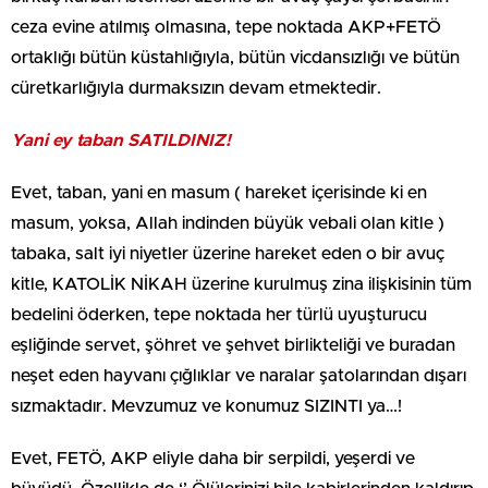
ceza evine atılmış olmasına, tepe noktada AKP+FETÖ
ortaklığı bütün küstahlığıyla, bütün vicdansızlığı ve bütün
cüretkarlığıyla durmaksızın devam etmektedir.
Yani ey taban SATILDINIZ!
Evet, taban, yani en masum ( hareket içerisinde ki en
masum, yoksa, Allah indinden büyük vebali olan kitle )
tabaka, salt iyi niyetler üzerine hareket eden o bir avuç
kitle, KATOLİK NİKAH üzerine kurulmuş zina ilişkisinin tüm
bedelini öderken, tepe noktada her türlü uyuşturucu
eşliğinde servet, şöhret ve şehvet birlikteliği ve buradan
neşet eden hayvanı çığlıklar ve naralar şatolarından dışarı
sızmaktadır. Mevzumuz ve konumuz SIZINTI ya…!
Evet, FETÖ, AKP eliyle daha bir serpildi, yeşerdi ve