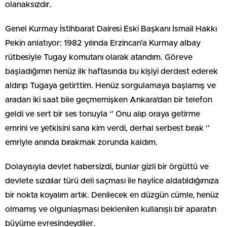
olanaksızdır.
Genel Kurmay İstihbarat Dairesi Eski Başkanı İsmail Hakkı
Pekin anlatıyor: 1982 yılında Erzincan’a Kurmay albay
rütbesiyle Tugay komutanı olarak atandım. Göreve
başladığımın henüz ilk haftasında bu kişiyi derdest ederek
aldırıp Tugaya getirttim. Henüz sorgulamaya başlamış ve
aradan iki saat bile geçmemişken Ankara’dan bir telefon
geldi ve sert bir ses tonuyla ‘’ Onu alıp oraya getirme
emrini ve yetkisini sana kim verdi, derhal serbest bırak ‘’
emriyle anında bırakmak zorunda kaldım.
Dolayısıyla devlet habersizdi, bunlar gizli bir örgüttü ve
devlete sızdılar türü deli saçması ile haylice aldatıldığımıza
bir nokta koyalım artık. Denilecek en düzgün cümle, henüz
olmamış ve olgunlaşması beklenilen kullanışlı bir aparatın
büyüme evresindeydiler.