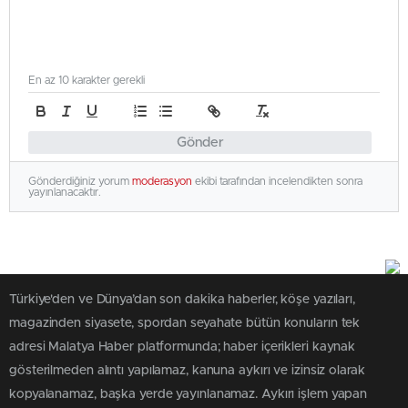
En az 10 karakter gerekli
Gönder
Gönderdiğiniz yorum
moderasyon
ekibi tarafından incelendikten sonra
yayınlanacaktır.
Türkiye'den ve Dünya’dan son dakika haberler, köşe yazıları,
magazinden siyasete, spordan seyahate bütün konuların tek
adresi Malatya Haber platformunda; haber içerikleri kaynak
gösterilmeden alıntı yapılamaz, kanuna aykırı ve izinsiz olarak
kopyalanamaz, başka yerde yayınlanamaz. Aykırı işlem yapan