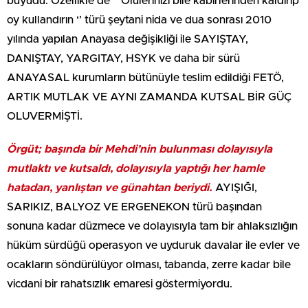
büyüdü. Özellikle de ‘’ Ölülerinizi bile kabirlerinden kaldırıp
oy kullandırın ‘’ türü şeytani nida ve dua sonrası 2010
yılında yapılan Anayasa değişikliği ile SAYIŞTAY,
DANIŞTAY, YARGITAY, HSYK ve daha bir sürü
ANAYASAL kurumların bütünüyle teslim edildiği FETÖ,
ARTIK MUTLAK VE AYNI ZAMANDA KUTSAL BİR GÜÇ
OLUVERMİŞTİ.
Örgüt; başında bir Mehdi’nin bulunması dolayısıyla
mutlaktı ve kutsaldı, dolayısıyla yaptığı her hamle
hatadan, yanlıştan ve günahtan beriydi.
AYIŞIĞI,
SARIKIZ, BALYOZ VE ERGENEKON türü başından
sonuna kadar düzmece ve dolayısıyla tam bir ahlaksızlığın
hüküm sürdüğü operasyon ve uyduruk davalar ile evler ve
ocakların söndürülüyor olması, tabanda, zerre kadar bile
vicdani bir rahatsızlık emaresi göstermiyordu.