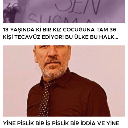
13 YAŞINDA Kİ BİR KIZ ÇOCUĞUNA TAM 36
KİŞİ TECAVÜZ EDİYOR! BU ÜLKE BU HALK
NEREYE SAVRULDU NASIL SAVRULDU!
YİNE PİSLİK BİR İŞ PİSLİK BİR İDDİA VE YİNE