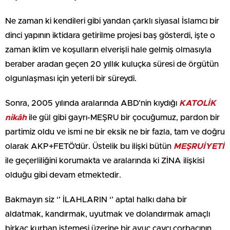
Ne zaman ki kendileri gibi yandan çarklı siyasal İslamcı bir
dinci yapının iktidara getirilme projesi baş gösterdi, işte o
zaman iklim ve koşulların elverişli hale gelmiş olmasıyla
beraber aradan geçen 20 yıllık kuluçka süresi de örgütün
olgunlaşması için yeterli bir süreydi.
Sonra, 2005 yılında aralarında ABD’nin kıydığı
KATOLİK
nikâh
ile gül gibi gayrı-MEŞRU bir çocuğumuz, pardon bir
partimiz oldu ve ismi ne bir eksik ne bir fazla, tam ve doğru
olarak AKP+FETÖ’dür. Üstelik bu ilişki bütün
MEŞRUİYETİ
ile geçerliliğini korumakta ve aralarında ki ZİNA ilişkisi
olduğu gibi devam etmektedir.
Bakmayın siz ‘’ İLAHLARIN ‘’ aptal halkı daha bir
aldatmak, kandırmak, uyutmak ve dolandırmak amaçlı
birkaç kurban istemesi üzerine bir avuç çaycı çorbacının