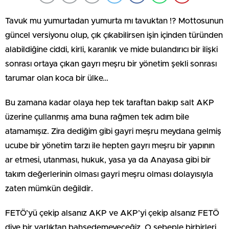
Tavuk mu yumurtadan yumurta mı tavuktan !? Mottosunun
güncel versiyonu olup, çık çıkabilirsen işin içinden türünden
alabildiğine ciddi, kirli, karanlık ve mide bulandırıcı bir ilişki
sonrası ortaya çıkan gayrı meşru bir yönetim şekli sonrası
tarumar olan koca bir ülke…
Bu zamana kadar olaya hep tek taraftan bakıp salt AKP
üzerine çullanmış ama buna rağmen tek adım bile
atamamışız. Zira dediğim gibi gayri meşru meydana gelmiş
ucube bir yönetim tarzı ile hepten gayrı meşru bir yapının
ar etmesi, utanması, hukuk, yasa ya da Anayasa gibi bir
takım değerlerinin olması gayri meşru olması dolayısıyla
zaten mümkün değildir.
FETÖ’yü çekip alsanız AKP ve AKP’yi çekip alsanız FETÖ
diye bir varlıktan bahsedemeyeceğiz. O sebeple birbirleri