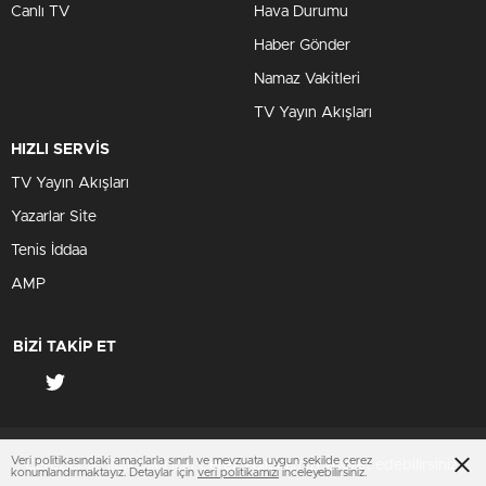
Canlı TV
Hava Durumu
Haber Gönder
Namaz Vakitleri
TV Yayın Akışları
HIZLI SERVİS
TV Yayın Akışları
Yazarlar Site
Tenis İddaa
AMP
BİZİ TAKİP ET
Veri politikasındaki amaçlarla sınırlı ve mevzuata uygun şekilde çerez
Çerezler ile ilgili bilgi için
Çerez Politikamızı
ziyaret edebilirsiniz.
konumlandırmaktayız. Detaylar için
veri politikamızı
inceleyebilirsiniz.