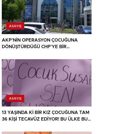
ASAYIŞ
AKP’NİN OPERASYON ÇOCUĞUNA
DÖNÜŞTÜRDÜĞÜ CHP’YE BİR
OPERASYON DAHA!
ASAYIŞ
13 YAŞINDA Kİ BİR KIZ ÇOCUĞUNA TAM
36 KİŞİ TECAVÜZ EDİYOR! BU ÜLKE BU
HALK NEREYE SAVRULDU NASIL
SAVRULDU!