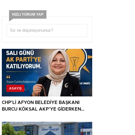
HIZLI YORUM YAP
ASAYIŞ
CHP’Lİ AFYON BELEDİYE BAŞKANI
BURCU KÖKSAL AKP’YE GİDERKEN
BELEDİYEYİ DE GÖTÜRÜYOR!