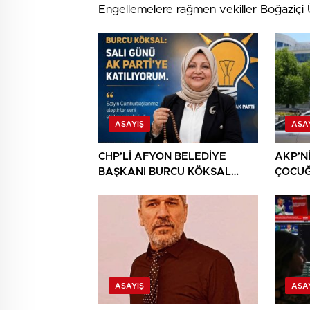
Engellemelere rağmen vekiller Boğaziçi Ün
ASAYIŞ
ASA
CHP’Lİ AFYON BELEDİYE
AKP’N
BAŞKANI BURCU KÖKSAL
ÇOCU
AKP’YE GİDERKEN
CHP’Y
BELEDİYEYİ DE GÖTÜRÜYOR!
DAHA!
ASAYIŞ
ASA