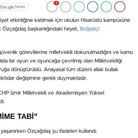
0
News
iyet etkinliğine katılmak için okulun Hisarüstü kampüsüne
t Özçağdaş başkanlığındaki heyet,
Boğaziçi
güvenlik görevlilerine milletvekili dokunulmazlığını ve kamu
adeta bir oyun ve oyuncağa çevrilmiş olan Milletvekiliği
avuğa dönüştürüldü. Anayasal tüm düzeni allak bullak
e iktidar değişimine gerek duymaktadır.
e CHP İzmir Milletvekili ve Akademisyen Yüksel
di.
İME TABİ”
 yaşanırken Özçağdaş şu ifadeleri kullandı: