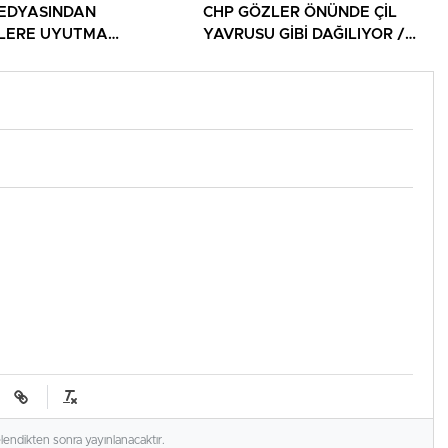
EDYASINDAN
CHP GÖZLER ÖNÜNDE ÇİL
İLERE UYUTMA
YAVRUSU GİBİ DAĞILIYOR /
ERİ!
DAĞITILIYOR!
elendikten sonra yayınlanacaktır.