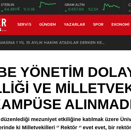
STERLİN
GRAM ALTIN
Ç
£
64,4811
% 0.38
6.657,69
%2,54
12:00
16:00
12:00
16:00
SERVIS
GÜNDEM
YAZARLAR
SPOR
EKONOMI
ÖZEL: İMAMOĞLU DAVASINA 1 YIL 10 AYLIK HAKİMİ ATADILAR DERKEN KENDİSİNİ KANTARA KOYDUĞUNUN ELBETTE FARKINDA!
BE YÖNETİM DOLAY
LİĞİ VE MİLLETVEK
KAMPÜSE ALINMAD
n düzenlediği mezuniyet etkiliğine katılmak üzere Ün
de ki Milletvekilleri ‘’ Rektör ‘’ evet evet, bir rektör