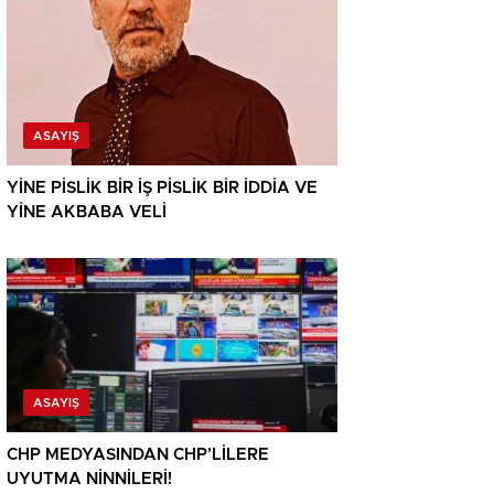
ASAYIŞ
YİNE PİSLİK BİR İŞ PİSLİK BİR İDDİA VE
YİNE AKBABA VELİ
ASAYIŞ
CHP MEDYASINDAN CHP’LİLERE
UYUTMA NİNNİLERİ!