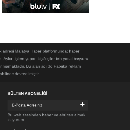
ek adresi Malatya Haber platformunda; haber
Aykırı işlem yapan kişi/kişiler için yasal başvuru
ulunmamaktadır. Bu alan adı 3d Fabrika reklam
ahilinde devredilmiştir.
BÜLTEN ABONELİĞİ
+
Bu web sitesinden haber ve ebülten almak
istiyorum