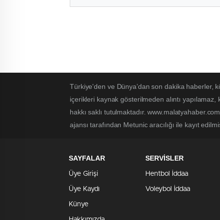
Türkiye'den ve Dünya’dan son dakika haberler, k
içerikleri kaynak gösterilmeden alıntı yapılamaz,
hakkı saklı tutulmaktadır. www.malatyahaber.com.t
ajansı tarafından Metunic aracılığı ile kayıt edilmi
SAYFALAR
SERVİSLER
Üye Girişi
Hentbol İddaa
Üye Kaydı
Voleybol İddaa
Künye
Hakkımızda