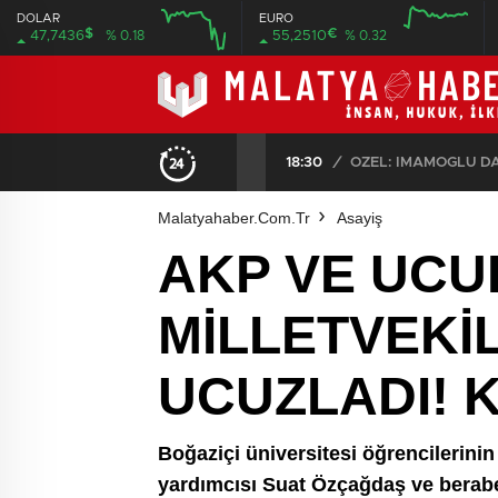
DOLAR
EURO
$
€
47,7436
% 0.18
55,2510
% 0.32
12:00
16:00
12:00
16:00
18:30
/
Malatyahaber.com.tr
Asayiş
AKP VE UCU
MİLLETVEKİL
UCUZLADI! 
Boğaziçi üniversitesi öğrencilerini
yardımcısı Suat Özçağdaş ve beraberin