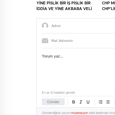
YİNE PİSLİK BİR İŞ PİSLİK BİR
CHP M
İDDİA VE YİNE AKBABA VELİ
CHP’L
NİNNİL
En az 10 karakter gerekli
Gönder
Gönderdiğiniz yorum
moderasyon
ekibi tarafından inc