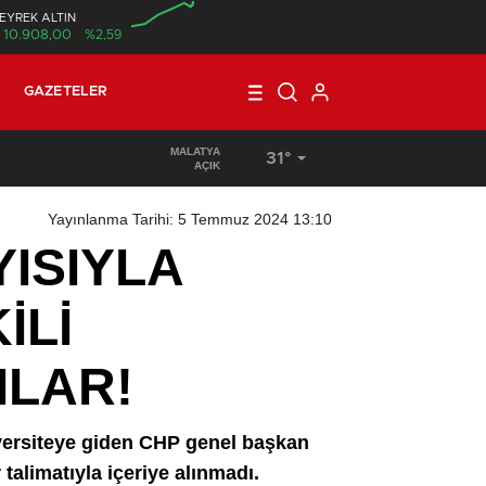
EYREK ALTIN
10.908,00
%2,59
00:00
GAZETELER
MALATYA
31°
16:56
/
KORKUNÇ VE ORGANİZE HIRSIZLIK
AÇIK
Yayınlanma Tarihi: 5 Temmuz 2024 13:10
ISIYLA
İLİ
ILAR!
iversiteye giden CHP genel başkan
 talimatıyla içeriye alınmadı.