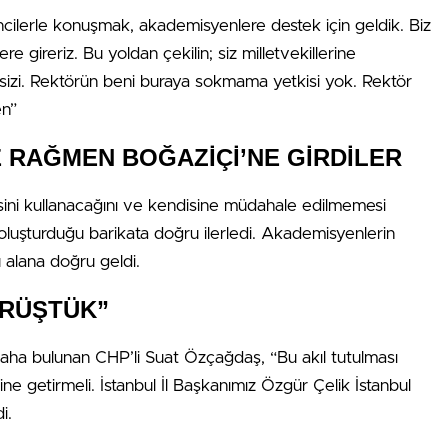
ilerle konuşmak, akademisyenlere destek için geldik. Biz
e gireriz. Bu yoldan çekilin; siz milletvekillerine
izi. Rektörün beni buraya sokmama yetkisi yok. Rektör
en”
 RAĞMEN BOĞAZİÇİ’NE GİRDİLER
isini kullanacağını ve kendisine müdahale edilmemesi
n oluşturduğu barikata doğru ilerledi. Akademisyenlerin
u alana doğru geldi.
ÖRÜŞTÜK”
daha bulunan CHP’li Suat Özçağdaş, “Bu akıl tutulması
rine getirmeli. İstanbul İl Başkanımız Özgür Çelik İstanbul
i.