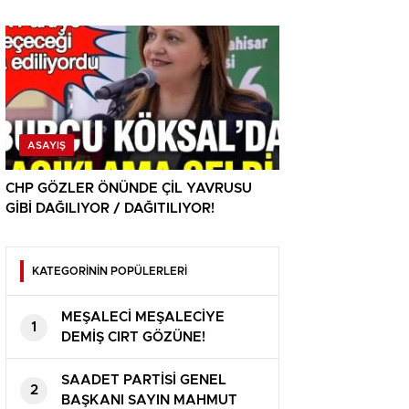
ASAYIŞ
CHP GÖZLER ÖNÜNDE ÇİL YAVRUSU
GİBİ DAĞILIYOR / DAĞITILIYOR!
KATEGORİNİN POPÜLERLERİ
MEŞALECİ MEŞALECİYE
1
DEMİŞ CIRT GÖZÜNE!
SAADET PARTİSİ GENEL
2
BAŞKANI SAYIN MAHMUT