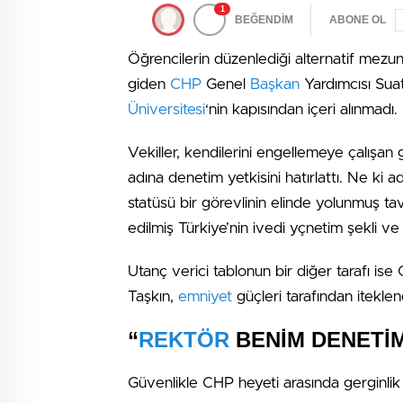
1
BEĞENDİM
ABONE OL
Öğrencilerin düzenlediği alternatif mezun
giden
CHP
Genel
Başkan
Yardımcısı Sua
Üniversitesi
‘nin kapısından içeri alınmadı.
Vekiller, kendilerini engellemeye çalışan 
adına denetim yetkisini hatırlattı. Ne ki 
statüsü bir görevlinin elinde yolunmuş t
edilmiş Türkiye’nin ivedi yçnetim şekli v
Utanç verici tablonun bir diğer tarafı is
Taşkın,
emniyet
güçleri tarafından iteklen
“
REKTÖR
BENİM DENETİM
Güvenlikle CHP heyeti arasında gerginlik