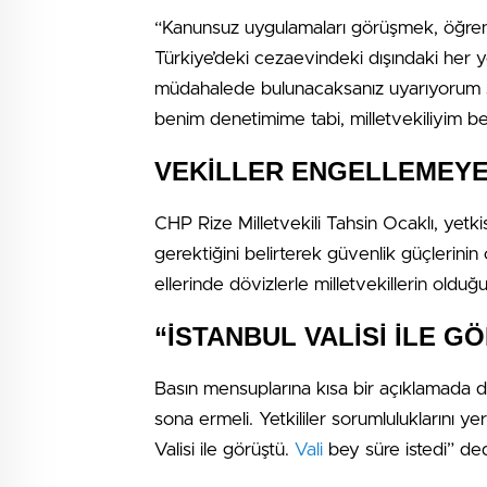
“Kanunsuz uygulamaları görüşmek, öğrenc
Türkiye’deki cezaevindeki dışındaki her yer
müdahalede bulunacaksanız uyarıyorum s
benim denetimime tabi, milletvekiliyim b
VEKİLLER ENGELLEMEYE
CHP Rize Milletvekili Tahsin Ocaklı, yetk
gerektiğini belirterek güvenlik güçlerini
ellerinde dövizlerle milletvekillerin olduğ
“İSTANBUL VALİSİ İLE G
Basın mensuplarına kısa bir açıklamada 
sona ermeli. Yetkililer sorumluluklarını ye
Valisi ile görüştü.
Vali
bey süre istedi” ded