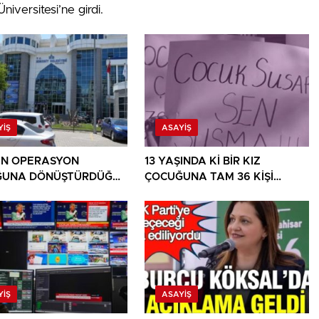
iversitesi’ne girdi.
YIŞ
ASAYIŞ
İN OPERASYON
13 YAŞINDA Kİ BİR KIZ
ĞUNA DÖNÜŞTÜRDÜĞÜ
ÇOCUĞUNA TAM 36 KİŞİ
E BİR OPERASYON
TECAVÜZ EDİYOR! BU ÜLKE
BU HALK NEREYE SAVRULDU
NASIL SAVRULDU!
YIŞ
ASAYIŞ