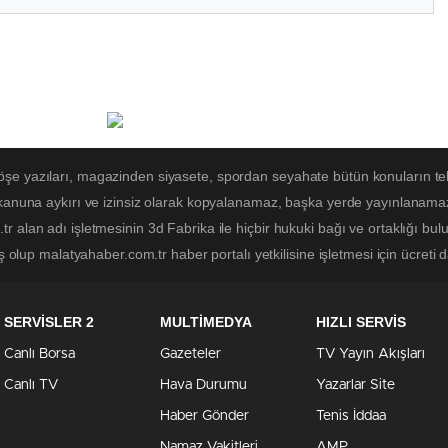
öşe yazıları, magazinden siyasete, spordan seyahate bütün konuların t
 kanuna aykırı ve izinsiz olarak kopyalanamaz, başka yerde yayınlanamaz. 
r alan adı işletmesinin 3d Fabrika ile hiçbir hukuki bağı ve ortaklığı b
ş olup malatyahaber.com.tr haber portalı yetkilisine işletmesi için ücreti d
SERVİSLER 2
MULTİMEDYA
HIZLI SERVİS
Canlı Borsa
Gazeteler
TV Yayın Akışları
Canlı TV
Hava Durumu
Yazarlar Site
Haber Gönder
Tenis İddaa
Namaz Vakitleri
AMP