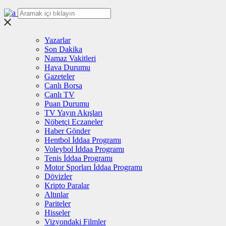
Yazarlar
Son Dakika
Namaz Vakitleri
Hava Durumu
Gazeteler
Canlı Borsa
Canlı TV
Puan Durumu
TV Yayın Akışları
Nöbetçi Eczaneler
Haber Gönder
Hentbol İddaa Programı
Voleybol İddaa Programı
Tenis İddaa Programı
Motor Sporları İddaa Programı
Dövizler
Kripto Paralar
Altınlar
Pariteler
Hisseler
Vizyondaki Filmler