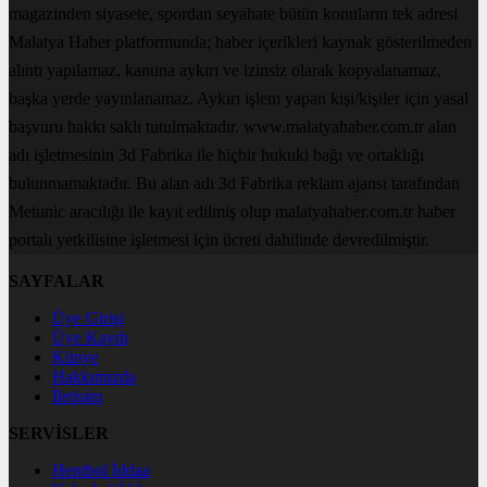
magazinden siyasete, spordan seyahate bütün konuların tek adresi
Malatya Haber platformunda; haber içerikleri kaynak gösterilmeden
alıntı yapılamaz, kanuna aykırı ve izinsiz olarak kopyalanamaz,
başka yerde yayınlanamaz. Aykırı işlem yapan kişi/kişiler için yasal
başvuru hakkı saklı tutulmaktadır. www.malatyahaber.com.tr alan
adı işletmesinin 3d Fabrika ile hiçbir hukuki bağı ve ortaklığı
bulunmamaktadır. Bu alan adı 3d Fabrika reklam ajansı tarafından
Metunic aracılığı ile kayıt edilmiş olup malatyahaber.com.tr haber
portalı yetkilisine işletmesi için ücreti dahilinde devredilmiştir.
SAYFALAR
Üye Girişi
Üye Kaydı
Künye
Hakkımızda
İletişim
SERVİSLER
Hentbol İddaa