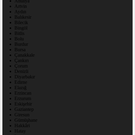
Antalya
Artvin
Aydın
Balıkesir
Bilecik
Bingöl
Bitlis
Bolu
Burdur
Bursa
Çanakkale
Çankırı
Çorum
Denizli
Diyarbakır
Edirne
Elazığ
Erzincan
Erzurum
Eskişehir
Gaziantep
Giresun
Gümüşhane
Hakkâri
Hatay