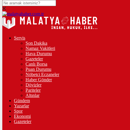
DOLAR
47,5976
$
% 0.06
EURO
55,0985
€
% 0.14
Servis
Son Dakika
STERLİN
Namaz Vakitleri
Hava Durumu
64,2317
£
% 0.18
Gazeteler
GRAM ALTIN
Canlı Borsa
Puan Durumu
6.522,84
%0,41
Nöbetçi Eczaneler
Haber Gönder
ÇEYREK ALTIN
Dövizler
Pariteler
10.610,00
%0,43
Altınlar
Gündem
Yazarlar
Spor
18:30
/
ÖZEL: İMAMOĞLU DAVASINA 1 YIL 10 AYLIK
Ekonomi
HAKİMİ ATADILAR DERKEN KENDİSİNİ KANTARA
Gazeteler
KOYDUĞUNUN ELBETTE FARKINDA!