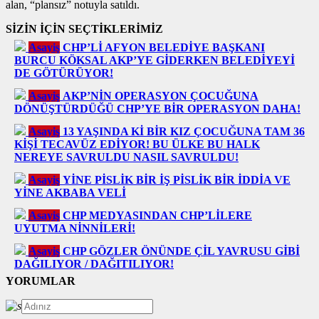
alan, “plansız” notuyla satıldı.
SİZİN İÇİN SEÇTİKLERİMİZ
Asayiş
CHP’Lİ AFYON BELEDİYE BAŞKANI
BURCU KÖKSAL AKP’YE GİDERKEN BELEDİYEYİ
DE GÖTÜRÜYOR!
Asayiş
AKP’NİN OPERASYON ÇOCUĞUNA
DÖNÜŞTÜRDÜĞÜ CHP’YE BİR OPERASYON DAHA!
Asayiş
13 YAŞINDA Kİ BİR KIZ ÇOCUĞUNA TAM 36
KİŞİ TECAVÜZ EDİYOR! BU ÜLKE BU HALK
NEREYE SAVRULDU NASIL SAVRULDU!
Asayiş
YİNE PİSLİK BİR İŞ PİSLİK BİR İDDİA VE
YİNE AKBABA VELİ
Asayiş
CHP MEDYASINDAN CHP’LİLERE
UYUTMA NİNNİLERİ!
Asayiş
CHP GÖZLER ÖNÜNDE ÇİL YAVRUSU GİBİ
DAĞILIYOR / DAĞITILIYOR!
YORUMLAR