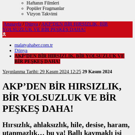
Haftanın Filmleri
Popüler Fragmanlar
Vizyon Takvimi
Anasayfa
/
Dünya
/
AKP’DEN BİR HIRSIZLIK, BİR
YOLSUZLUK VE BİR PEŞKEŞ DAHA!
malatyahaber.com.tr
Dünya
AKP’DEN BİR HIRSIZLIK, BİR YOLSUZLUK VE
BİR PEŞKEŞ DAHA!
Yayınlanma Tarihi: 29 Kasım 2024 12:25
29 Kasım 2024
AKP’DEN BİR HIRSIZLIK,
BİR YOLSUZLUK VE BİR
PEŞKEŞ DAHA!
Hırsızlık, ahlaksızlık, hile, desise, haram,
utanmazlık… bu ya! Ballı kaymaklı işi