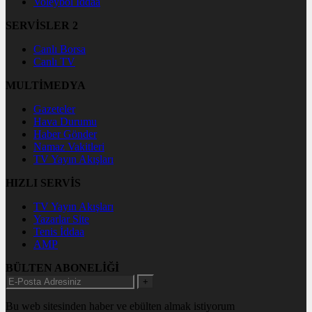
Voleybol İddaa
SERVİSLER 2
Canlı Borsa
Canlı TV
MULTİMEDYA
Gazeteler
Hava Durumu
Haber Gönder
Namaz Vakitleri
TV Yayın Akışları
HIZLI SERVİS
TV Yayın Akışları
Yazarlar Site
Tenis İddaa
AMP
BÜLTEN ABONELİĞİ
+
Bu web sitesinden haber ve ebülten almak istiyorum