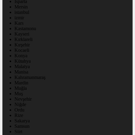
Isparta
Mersin
istanbul
izmir
Kars
Kastamonu
Kayseri
Kırklareli
Kırşehir
Kocaeli
Konya
Kütahya
Malatya
Manisa
Kahramanmaraş
Mardin
Muğla
Muş
Nevşehir
Niğde
Ordu
Rize
Sakarya
Samsun
Siirt