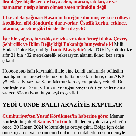
lira değer biçilirken de haya eden, utanan, sıkılan, ar ve
namustan nasip alanın olması zaten mümkün değil!
Ülke adeta yağmacı Hasan’ın böreğine dönmüş ve koca ülkeyi
istedikleri gibi döndürüp duruyorlar. Üstelik korku, çekince,
utanma, ar etme gibi bir dertleri de yok!
İşte bir yağma, hırsızlık, arsızlık ve talan örneği daha. Çevre,
Şehircilik ve İklim Değişikliği Bakanlığı bünyesinde ki
Milli
Emlak Daire Başkanlığı,
İzmir Mavişehir
‘deki TOKİ’ye ait denize
sıfır 21 bin 432 metrekarelik rekreasyon alanını ikinci kez satışa
çıkardı.
Hoooopppp ballı kaymaklı ihale yine kendi aralarında bölüşüm
mantığından hareketle henüz bir hafta önce kurulmuş olan AKP
yöneticisi Niyazi ve Sabri Memur kardeşlere peşkeş çekildi. Bu
kardeşlere ait Samus Turizm ve organizasyon AŞ’ye sadece ama
sadece 508 milyon liraya peşkeş çekildi.
YEDİ GÜNDE BALLI ARAZİYİE KAPTILAR
Cumhuriyet’ten Yusuf Körükmez’in haberine göre;
Memur
kardeşlerin şirketi
Samus Turizm
‘in, ihaleden yalnızca yedi gün
önce, 20 Kasım 2024’te kurulduğu ortaya çıktı. Bölge için daha
önce açılan davalar sonucunda planların iptal edilmesi nedeniyle