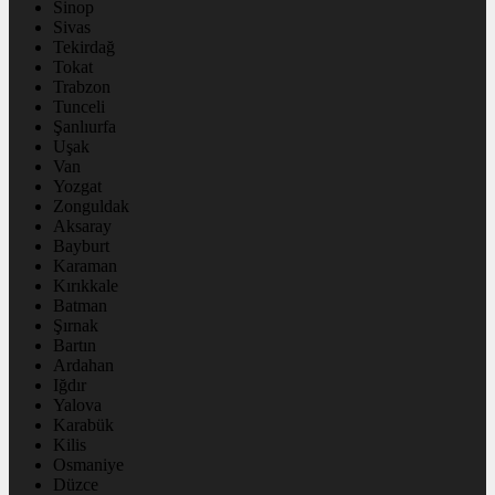
Sinop
Sivas
Tekirdağ
Tokat
Trabzon
Tunceli
Şanlıurfa
Uşak
Van
Yozgat
Zonguldak
Aksaray
Bayburt
Karaman
Kırıkkale
Batman
Şırnak
Bartın
Ardahan
Iğdır
Yalova
Karabük
Kilis
Osmaniye
Düzce