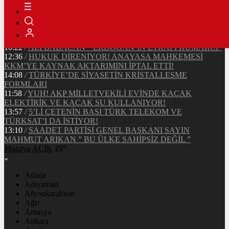
16:56
/
KORKUNÇ VE ORGANİZE HIRSIZLIK
15:36
/
TÜRKİYE’DE VE ALMANYA’DA, MAAŞ VE ÜCRET
DENGELERİ
14:50
/
ŞAMAR OĞLANINA DÖNDÜRÜLEN CHP’YE BİR
GÖZALTI DAHA!
10:22
/
ALİ BABACAN ” ERDOĞAN’IN ETRAFI KUMARCI”
12:36
/
HUKUK DİRENİYOR! ANAYASA MAHKEMESİ
KKM’YE KAYNAK AKTARIMINI İPTAL ETTİ!
14:08
/
TÜRKİYE’DE SİYASETİN KRİSTALLEŞME
FORMLARI
11:58
/
YUH! AKP MİLLETVEKİLİ EVİNDE KAÇAK
ELEKTİRİK VE KAÇAK SU KULLANIYOR!
13:57
/
5’Lİ ÇETENİN BAŞI TÜRK TELEKOM VE
TÜRKSAT’I DA İSTİYOR!
13:10
/
SAADET PARTİSİ GENEL BAŞKANI SAYIN
MAHMUT ARIKAN ” BU ÜLKE SAHİPSİZ DEĞİL ”
Malatya
AÇIK
25°
Adana
Adıyaman
Afyonkarahisar
Ağrı
Amasya
Ankara