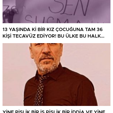
13 YAŞINDA Kİ BİR KIZ ÇOCUĞUNA TAM 36
KİŞİ TECAVÜZ EDİYOR! BU ÜLKE BU HALK
NEREYE SAVRULDU NASIL SAVRULDU!
YİNE PİSLİK BİR İŞ PİSLİK BİR İDDİA VE YİNE