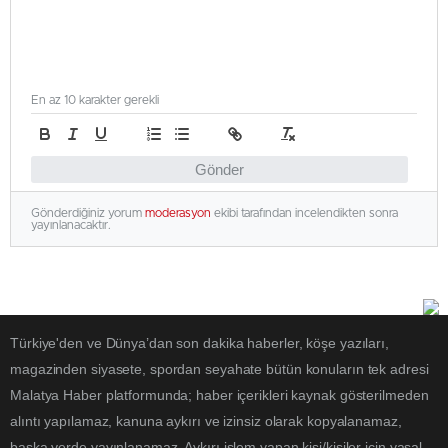
En az 10 karakter gerekli
Gönder
Gönderdiğiniz yorum
moderasyon
ekibi tarafından incelendikten sonra
yayınlanacaktır.
Türkiye'den ve Dünya’dan son dakika haberler, köşe yazıları,
magazinden siyasete, spordan seyahate bütün konuların tek adresi
Malatya Haber platformunda; haber içerikleri kaynak gösterilmeden
alıntı yapılamaz, kanuna aykırı ve izinsiz olarak kopyalanamaz,
başka yerde yayınlanamaz. Aykırı işlem yapan kişi/kişiler için yasal