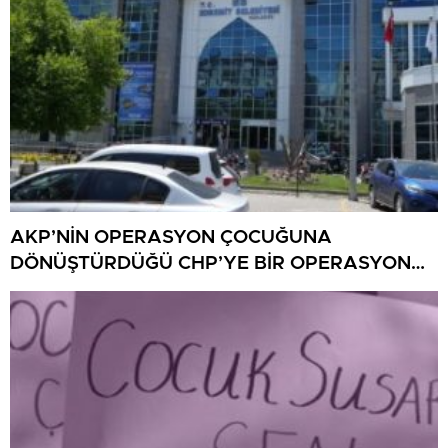
AKP’NİN OPERASYON ÇOCUĞUNA
DÖNÜŞTÜRDÜĞÜ CHP’YE BİR OPERASYON
DAHA!