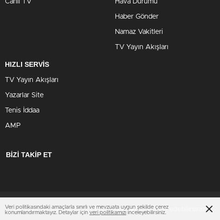
Canlı TV
Hava Durumu
Haber Gönder
Namaz Vakitleri
TV Yayın Akışları
HIZLI SERVİS
TV Yayın Akışları
Yazarlar Site
Tenis İddaa
AMP
BİZİ TAKİP ET
Veri politikasındaki amaçlarla sınırlı ve mevzuata uygun şekilde çerez
Çerezler ile ilgili bilgi için
ziyaret edebilirsiniz.
Çerez Politikamızı
konumlandırmaktayız. Detaylar için
veri politikamızı
inceleyebilirsiniz.