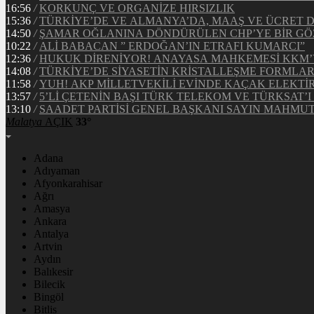
16:56
/
KORKUNÇ VE ORGANİZE HIRSIZLIK
15:36
/
TÜRKİYE’DE VE ALMANYA’DA, MAAŞ VE ÜCRET 
14:50
/
ŞAMAR OĞLANINA DÖNDÜRÜLEN CHP’YE BİR GÖ
10:22
/
ALİ BABACAN ” ERDOĞAN’IN ETRAFI KUMARCI”
12:36
/
HUKUK DİRENİYOR! ANAYASA MAHKEMESİ KKM’Y
14:08
/
TÜRKİYE’DE SİYASETİN KRİSTALLEŞME FORMLAR
11:58
/
YUH! AKP MİLLETVEKİLİ EVİNDE KAÇAK ELEKTİ
13:57
/
5’Lİ ÇETENİN BAŞI TÜRK TELEKOM VE TÜRKSAT’I 
13:10
/
SAADET PARTİSİ GENEL BAŞKANI SAYIN MAHMUT 
Malatya
AÇIK
33°
Adana
Adıyaman
Afyonkarahisar
Ağrı
Amasya
Ankara
Antalya
Artvin
Aydın
Balıkesir
Bilecik
Bingöl
Bitlis