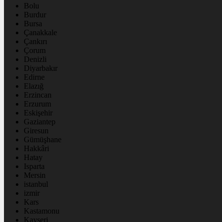
Bolu
Burdur
Bursa
Çanakkale
Çankırı
Çorum
Denizli
Diyarbakır
Edirne
Elazığ
Erzincan
Erzurum
Eskişehir
Gaziantep
Giresun
Gümüşhane
Hakkâri
Hatay
Isparta
Mersin
istanbul
izmir
Kars
Kastamonu
Kayseri