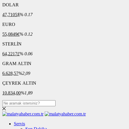
DOLAR
47,7105
$
% 0.17
EURO
55,0849
€
% 0.12
STERLİN
64,2217
£
% 0.06
GRAM ALTIN
6.628,57
%2,09
ÇEYREK ALTIN
10.834,00
%1,89
Servis
Son Dakika