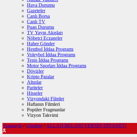
Hava Durumu
Gazeteler
Canlı Borsa
Canlı TV
Puan Durumu
TV Yayın Akışları
Nöbetçi Eczaneler
Haber Gönder
Hentbol İddaa Programı
Voleybol İddaa Programı
Tenis İddaa Programı
Motor Sporları İddaa Programı
Dövizler
Kripto Paralar
Altınlar
Pariteler
Hisseler
Vizyondaki Filmler
Haftanın Filmleri
Popüler Fragmanlar
Vizyon Takvimi
Anasayfa
/
Gündem
/
ALLAH BELANI VERSİN DİYANET!