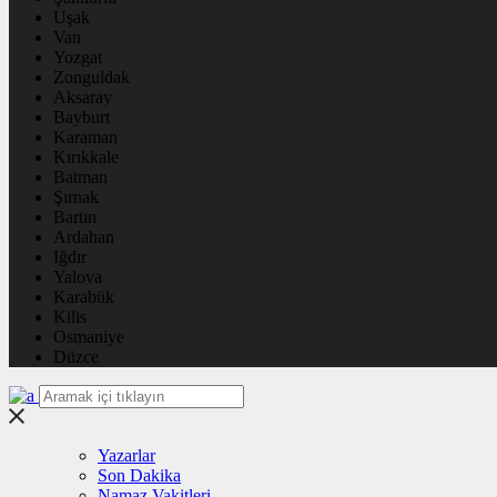
Uşak
Van
Yozgat
Zonguldak
Aksaray
Bayburt
Karaman
Kırıkkale
Batman
Şırnak
Bartın
Ardahan
Iğdır
Yalova
Karabük
Kilis
Osmaniye
Düzce
Yazarlar
Son Dakika
Namaz Vakitleri