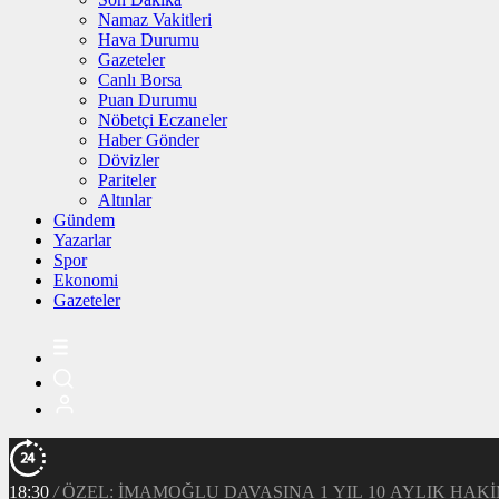
Namaz Vakitleri
Hava Durumu
Gazeteler
Canlı Borsa
Puan Durumu
Nöbetçi Eczaneler
Haber Gönder
Dövizler
Pariteler
Altınlar
Gündem
Yazarlar
Spor
Ekonomi
Gazeteler
18:30
/
ÖZEL: İMAMOĞLU DAVASINA 1 YIL 10 AYLIK HA