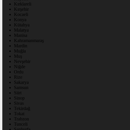
Kırklareli
Kırşehir
Kocaeli
Konya
Kütahya
Malatya
Manisa
Kahramanmaraş
Mardin
Muğla
Muş
Nevşehir
Niğde
Ordu
Rize
Sakarya
Samsun
Siirt
Sinop
Sivas
Tekirdağ
Tokat
Trabzon
Tunceli
Şanlıurfa