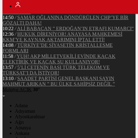
16:56
/
KORKUNÇ VE ORGANİZE HIRSIZLIK
15:36
/
TÜRKİYE’DE VE ALMANYA’DA, MAAŞ VE ÜCRET
DENGELERİ
14:50
/
ŞAMAR OĞLANINA DÖNDÜRÜLEN CHP’YE BİR
GÖZALTI DAHA!
10:22
/
ALİ BABACAN ” ERDOĞAN’IN ETRAFI KUMARCI”
12:36
/
HUKUK DİRENİYOR! ANAYASA MAHKEMESİ
KKM’YE KAYNAK AKTARIMINI İPTAL ETTİ!
14:08
/
TÜRKİYE’DE SİYASETİN KRİSTALLEŞME
FORMLARI
11:58
/
YUH! AKP MİLLETVEKİLİ EVİNDE KAÇAK
ELEKTİRİK VE KAÇAK SU KULLANIYOR!
13:57
/
5’Lİ ÇETENİN BAŞI TÜRK TELEKOM VE
TÜRKSAT’I DA İSTİYOR!
13:10
/
SAADET PARTİSİ GENEL BAŞKANI SAYIN
MAHMUT ARIKAN ” BU ÜLKE SAHİPSİZ DEĞİL ”
Malatya
AÇIK
30°
Adana
Adıyaman
Afyonkarahisar
Ağrı
Amasya
Ankara