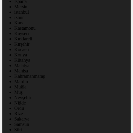
Isparta
Mersin
istanbul
izmir
Kars
Kastamonu
Kayseri
Kırklareli
Kırşehir
Kocaeli
Konya
Kütahya
Malatya
Manisa
Kahramanmaraş
Mardin
Muğla
Muş
Nevşehir
Niğde
Ordu
Rize
Sakarya
Samsun
Siirt