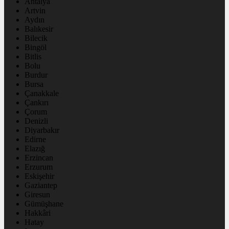
Antalya
Artvin
Aydın
Balıkesir
Bilecik
Bingöl
Bitlis
Bolu
Burdur
Bursa
Çanakkale
Çankırı
Çorum
Denizli
Diyarbakır
Edirne
Elazığ
Erzincan
Erzurum
Eskişehir
Gaziantep
Giresun
Gümüşhane
Hakkâri
Hatay