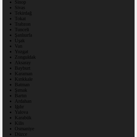
Sinop
Sivas
Tekirdağ
Tokat
Trabzon
Tunceli
Şanlıurfa
Uşak
Van
Yozgat
Zonguldak
Aksaray
Bayburt
Karaman
Kırıkkale
Batman
Şırnak
Bartın
Ardahan
Iğdır
Yalova
Karabük
Kilis
Osmaniye
Düzce