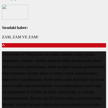
Sıradaki haber:
ZAM, ZAM VE ZAM!
Türkiye'den ve Dünya’dan son dakika haberler, köşe yazıları,
magazinden siyasete, spordan seyahate bütün konuların tek adresi
Malatya Haber platformunda; haber içerikleri kaynak gösterilmeden
alıntı yapılamaz, kanuna aykırı ve izinsiz olarak kopyalanamaz,
başka yerde yayınlanamaz. Aykırı işlem yapan kişi/kişiler için yasal
başvuru hakkı saklı tutulmaktadır. www.malatyahaber.com.tr alan
adı işletmesinin 3d Fabrika ile hiçbir hukuki bağı ve ortaklığı
bulunmamaktadır. Bu alan adı 3d Fabrika reklam ajansı tarafından
Metunic aracılığı ile kayıt edilmiş olup malatyahaber.com.tr haber