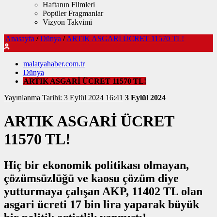
Haftanın Filmleri
Popüler Fragmanlar
Vizyon Takvimi
Anasayfa
/
Dünya
/
ARTIK ASGARİ ÜCRET 11570 TL!
malatyahaber.com.tr
Dünya
ARTIK ASGARİ ÜCRET 11570 TL!
Yayınlanma Tarihi: 3 Eylül 2024 16:41
3 Eylül 2024
ARTIK ASGARİ ÜCRET
11570 TL!
Hiç bir ekonomik politikası olmayan,
çözümsüzlüğü ve kaosu çözüm diye
yutturmaya çalışan AKP, 11402 TL olan
asgari ücreti 17 bin lira yaparak büyük