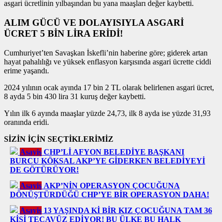
asgari ücretlinin yılbaşından bu yana maaşları değer kaybetti.
ALIM GÜCÜ VE DOLAYISIYLA ASGARİ
ÜCRET 5 BİN LİRA ERİDİ!
Cumhuriyet’ten Savaşkan İskefli’nin haberine göre; giderek artan
hayat pahalılığı ve yüksek enflasyon karşısında asgari ücrette ciddi
erime yaşandı.
2024 yılının ocak ayında 17 bin 2 TL olarak belirlenen asgari ücret,
8 ayda 5 bin 430 lira 31 kuruş değer kaybetti.
Yılın ilk 6 ayında maaşlar yüzde 24,73, ilk 8 ayda ise yüzde 31,93
oranında eridi.
SİZİN İÇİN SEÇTİKLERİMİZ
Asayiş
CHP’Lİ AFYON BELEDİYE BAŞKANI
BURCU KÖKSAL AKP’YE GİDERKEN BELEDİYEYİ
DE GÖTÜRÜYOR!
Asayiş
AKP’NİN OPERASYON ÇOCUĞUNA
DÖNÜŞTÜRDÜĞÜ CHP’YE BİR OPERASYON DAHA!
Asayiş
13 YAŞINDA Kİ BİR KIZ ÇOCUĞUNA TAM 36
KİŞİ TECAVÜZ EDİYOR! BU ÜLKE BU HALK