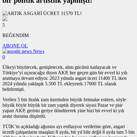
bir politik artistlik yapmıştı!
5
BEĞENDİM
ABONE OL
News
0
Ülkeyi büyütecek, genişletecek, alım gücünü katlayacak ve
Türkiye’yi uçuracağız diyen AKP, her geçen gün bir evvel ki yılı
aratmaya devam ediyor. 2023 yılında asgari ücret 11400 TL iken
2024 yılında yaklaşık 5.500 TL ekleyerek 17000 TL olarak
belirlemişti.
Verilen 5 bin liralık zam üzerinden büyük fırtınalar estiren, söyle
büyük böyle büyük bir zam yaptık diyerek siyasi Pazar ve piar
yapan AKP, gerisin geriye döndürerek yine bizi bir evvel ki yılı
aratır duruma düşürdü.
TÜİK’in açıkladığı ağustos ayı enflasyon verilerine göre, asgari
ücretli çalışanların maaşları 8 ayda, bir yıl bile değil 8 ayda tam 5 bin