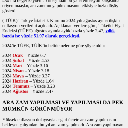
430 lira değer kaybetti. Yılbaşından bu yana enflasyon karşısında
eriyen maaşlar, ara zammın yapılmamasının etkisiyle hızla düşüş
gösterdi.
( TÜİK) Türkiye İstatistik Kurumu 2024 yılı ağustos ayına ilişkin
enflasyon verilerini açıkladı. Açıklanan verilere göre, Tüketici Fiyat
Endeksi (TÜFE) ağustos ayında aylık bazda yüzde 2,47,
yıllık
bazda ise yüzde 51,97 olarak gerçekleşti.
2024’te TÜFE, TÜİK’in belirlemelerine göre şöyle oldu:
2024
Ocak
– Yüzde 6.7
2024
Şubat
– Yüzde 4.53
2024
Mart
– Yüzde 3.16
2024
Nisan
– Yüzde 3.18
2024
Mayıs
– Yüzde 3.37
2024
Haziran
– Yüzde 1.64
2024
Temmuz
– Yüzde 3.23
2024
Ağustos
– Yüzde 2.47
ARA ZAM YAPILMASI VE YAPILMASI DA PEK
MÜMKÜN GÖRÜNMÜYOR
Yüksek enflasyon dolayısıyla asgari ücrete ara zam yapılmasını
bekleyen çalışanlara bu yıl ara zam yapılmadı. Ara zam yapılmayan