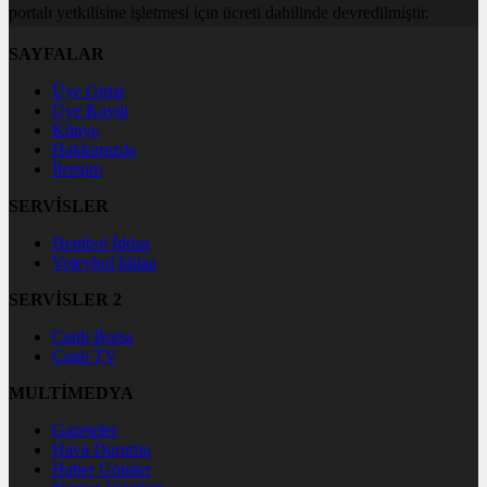
portalı yetkilisine işletmesi için ücreti dahilinde devredilmiştir.
SAYFALAR
Üye Girişi
Üye Kaydı
Künye
Hakkımızda
İletişim
SERVİSLER
Hentbol İddaa
Voleybol İddaa
SERVİSLER 2
Canlı Borsa
Canlı TV
MULTİMEDYA
Gazeteler
Hava Durumu
Haber Gönder