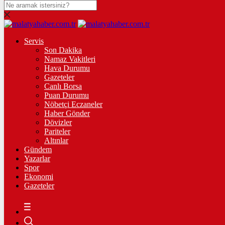
DOLAR
47,7067
$
% 0.04
Servis
EURO
Son Dakika
Namaz Vakitleri
55,0657
€
% -0.13
Hava Durumu
STERLİN
Gazeteler
Canlı Borsa
64,2763
£
% -0.11
Puan Durumu
Nöbetçi Eczaneler
GRAM ALTIN
Haber Gönder
Dövizler
6.495,09
%0,04
Pariteler
Altınlar
ÇEYREK ALTIN
Gündem
Yazarlar
10.655,00
%0,21
Spor
Ekonomi
Gazeteler
18:30
/
ÖZEL: İMAMOĞLU DAVASINA 1 YIL 10 AYLIK
HAKİMİ ATADILAR DERKEN KENDİSİNİ KANTARA
KOYDUĞUNUN ELBETTE FARKINDA!