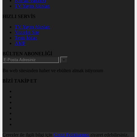
Namaz Vakitleri
TV Yayın Akışları
HIZLI SERVİS
TV Yayın Akışları
Yazarlar Site
Tenis İddaa
AMP
BÜLTEN ABONELİĞİ
+
Bu web sitesinden haber ve ebülten almak istiyorum
BİZİ TAKİP ET
Çerezler ile ilgili bilgi için
Çerez Politikamızı
ziyaret edebilirsiniz.