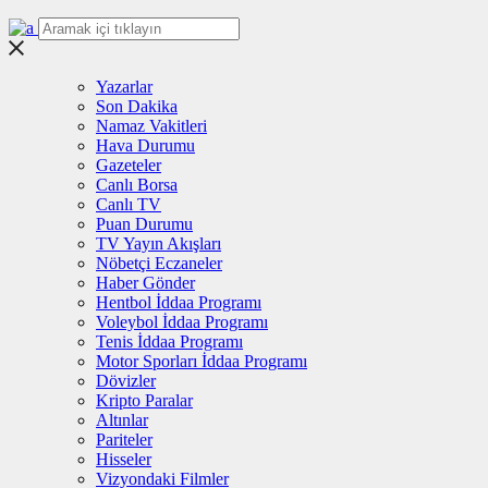
Yazarlar
Son Dakika
Namaz Vakitleri
Hava Durumu
Gazeteler
Canlı Borsa
Canlı TV
Puan Durumu
TV Yayın Akışları
Nöbetçi Eczaneler
Haber Gönder
Hentbol İddaa Programı
Voleybol İddaa Programı
Tenis İddaa Programı
Motor Sporları İddaa Programı
Dövizler
Kripto Paralar
Altınlar
Pariteler
Hisseler
Vizyondaki Filmler